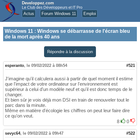
Developpez.com
Le Club des Développeurs et IT Pro
Actus
Forum Windows 11
Emploi
Windows 11
:
Windows se débarrasse de l'écran bleu
de la mort après 40 ans
Répondre à la discussion
esperanto
,
le 09/02/2022 à 08h54
#521
J'imagine qu'il calculera aussi à partir de quel moment il estime
que l'impact de votre ordinateur sur l'environnement est
supérieur à celui d'un modèle neuf et qu'il est donc temps de le
changer.
Et bien sûr je vois déjà mon DSI en train de renouveler tout le
parc dans la minute.
Même en matière d'écologie les chiffres on peut leur faire dire
ce qu'on veut.
8
0
sevyc64
,
le 09/02/2022 à 09h47
#522