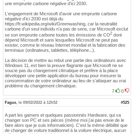
une emprunte carbone négative d'ici 2030.
L'engagement de Microsoft d'avoir une emprunte carbone
négative d'ici 2030 est déjà du
https://fr.wikipedia.org/wiki/Greenwashing, car la neutralité
carbone d'un seul individu n'a pas de sens, car Microsoft exclut
2
se son emprunte carbone toutes les émissions de CO
dont
dépend Microsoft et sans lesquelles Microsoft ne peut pas
exister, comme le réseau Internet mondial et la fabrication des
terminaux (ordinateurs, tablettes, téléphone...).
La décision de mettre au rebut une partie des ordinateurs avec
Windows 11, est bien la preuve flagrante que Microsoft ne se
soucie pas du changement climatique et préfère à la place
développer une petite application du bureau pour mesurer la
consommation de votre ordinateur au lieu de s'attaquer au vrai
problème du changement climatique.
7
0
Fagus
,
le 09/02/2022 à 12h52
#525
A part les gamers et quelques passionnés Hardware, qui va
changer son PC et ses pièces (même moi j'ai pas envie de le
faire alors que je suis informaticien). C'est la même débilité que
de changer de voiture traditionnel à la voiture électrique, aucun