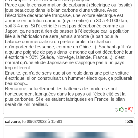
Parce que la consommation de carburant (électrique ou fossile)
joue beaucoup dans le bilan carbone d'une voiture. Avec
l'électricité décarbonée française, une voiture électrique est
amortie en pollution carbone (cycle entier) en 30 à 40 000 km,
soit 3-4 ans. Si l'électricité n'est pas décarbonée comme au
Japon, ça ne sert à rien de passer à l'électrique car la pollution
liée à la fabrication ne sera jamais amortie (à part pour la
balance commerciale si on préfère brûler du charbon
qu'importer de l'essence, comme en Chine...). Sachant qu'il n'y
a qu'une poignée de pays dans le monde qui ont décarboné leur
électricité > 90% (Suède, Norvège, Islande, France...), c'est
normal qu'une étude Japonaise ne s'applique pas à un pays
trop différent.
Ensuite, ça n'a de sens que si on roule dans une petite voiture
électrique, si on construisait un hummer électrique, ça polluerait
beaucoup...
Remarque, actuellement, les batteries des voitures sont
honteusement fabriquées dans les pays où l'électricité est la
plus carbonée. Si elles étaient fabriquées en France, le bilan
serait de loin meilleur.
3
0
calvaire
,
le 09/02/2022 à 15h01
#526