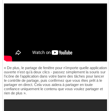
« De plus, le partage de fenêtre pour n'importe quelle application
ouverte n'est qu'à deux clics - passez simplement la souris sur
l'icône de l'application dans votre barre des tâches pour lancer
le contrôle de partage, puis confirmez que vous êtes prêt à le
partager en direct. Cela vous aidera à partager en toute
confiance uniquement le contenu que vous voulez partager et
rien de plus ».