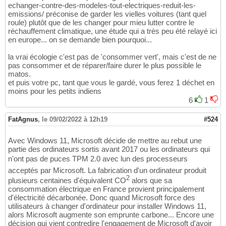
echanger-contre-des-modeles-tout-electriques-reduit-les-
emissions/ préconise de garder les vielles voitures (tant quel
roule) plutôt que de les changer pour mieu lutter contre le
réchauffement climatique, une étude qui a très peu été relayé ici
en europe... on se demande bien pourquoi...
la vrai écologie c'est pas de 'consommer vert', mais c'est de ne
pas consommer et de réparer/faire durer le plus possible le
matos.
et puis votre pc, tant que vous le gardé, vous ferez 1 déchet en
moins pour les petits indiens
6
1
FatAgnus
,
le 09/02/2022 à 12h19
#524
Avec Windows 11, Microsoft décide de mettre au rebut une
partie des ordinateurs sortis avant 2017 ou les ordinateurs qui
n'ont pas de puces TPM 2.0 avec lun des processeurs
acceptés par Microsoft. La fabrication d'un ordinateur produit
2
plusieurs centaines d'équivalent CO
alors que sa
consommation électrique en France provient principalement
d'électricité décarbonée. Donc quand Microsoft force des
utilisateurs à changer d'ordinateur pour installer Windows 11,
alors Microsoft augmente son emprunte carbone... Encore une
décision qui vient contredire l'engagement de Microsoft d'avoir