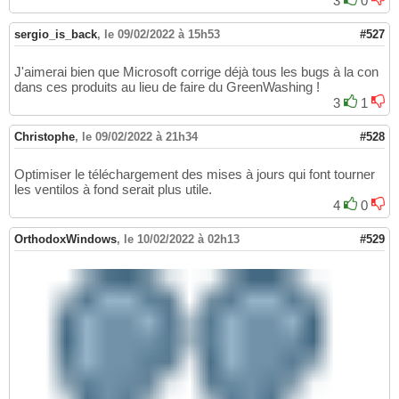
3
0
sergio_is_back
,
le 09/02/2022 à 15h53
#527
J'aimerai bien que Microsoft corrige déjà tous les bugs à la con
dans ces produits au lieu de faire du GreenWashing !
3
1
Christophe
,
le 09/02/2022 à 21h34
#528
Optimiser le téléchargement des mises à jours qui font tourner
les ventilos à fond serait plus utile.
4
0
OrthodoxWindows
,
le 10/02/2022 à 02h13
#529