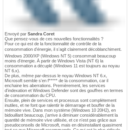
Envoyé par
Sandra Coret
Que pensez-vous de ces nouvelles fonctionnalités ?
Pour ce qui est de la fonctionnalité de contrôle de la
consommation d'énergie, il s'agit clairement décoblanchiment.
Windows 2000/XP (Windows NT 5) consommait beaucoup
moins d'énergie. À partir de Windows Vista (NT 6) la
consommation a décuplé (Windows 11 est toujours au noyau
NT 6.x).
De plus, même par-dessus le noyau Windows NT 6.x,
Microsoft semble s'en f***** de la consommation, car il
enchaine les aberrations. Premièrement, les services
d'indexation et Windows Defender sont des gouffres en termes
de consommation du CPU.
Ensuite, plein de services et processus sont complètement
inutiles, et ne font que ralentir le démarrage et bouffer de la
mémoire vive. Dans mon système (Windows 10 20H2), en
bidouillant beaucoup, j'arrive à diminuer considérablement la
quantité de mémoire vive utilisée, et ce n'est pas grâce aux
pseudoconseils de Microsoft, mais en désinstallant quasiment
tout ce que Microsoft recommande. Ce qui est le plus ridicule,