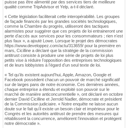
puisse pas être alimenté par des services tiers de meilleure
qualité comme TripAdvisor et Yelp, a-t-il déclaré.
« Cette législation faciliterait cette interopérabilité. Les groupes
de façade financés par les grandes sociétés technologiques,
comme la Chambre du progrès, utiliseront des tactiques
alarmistes pour suggérer que ces projets de loi entraineront une
perte d'accès aux services pour les consommateurs ; rien n'est
plus faux », a ajouté Lowe. Lorsque le projet des démocrates
https://www.developpez.com/actu/313659/ pour la première en
mars, Cicilline a déclaré que la stratégie de la commission
antitrust consiste à produire une série de projets de loi plus
petits vise à réduire l'opposition des entreprises technologiques
et de leurs lobbyistes à l'égard d'un seul texte de loi.
« Tel qu'ils existent aujourd'hui, Apple, Amazon, Google et
Facebook possèdent chacun un pouvoir de marché significatif
sur de larges pans de notre économie. Ces dernières années,
chaque entreprise a étendu et exploité son pouvoir sur le
marché de manière anticoncurrentielle », ont déclaré en octobre
dernier David Cicilline et Jerrold Nadler, démocrate et président
de la Commission judiciaire. « Notre enquête ne laisse aucun
doute sur le fait qu'il existe un besoin clair et impérieux pour le
Congrès et les autorités antitrust de prendre des mesures qui
rétablissent la concurrence, améliorent l'innovation et protègent
notre démocratie ».