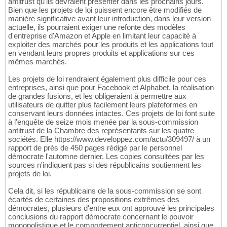
antitrust qu'ils devraient présenter dans les prochains jours.
Bien que les projets de loi puissent encore être modifiés de
manière significative avant leur introduction, dans leur version
actuelle, ils pourraient exiger une refonte des modèles
d'entreprise d'Amazon et Apple en limitant leur capacité à
exploiter des marchés pour les produits et les applications tout
en vendant leurs propres produits et applications sur ces
mêmes marchés.
Les projets de loi rendraient également plus difficile pour ces
entreprises, ainsi que pour Facebook et Alphabet, la réalisation
de grandes fusions, et les obligeraient à permettre aux
utilisateurs de quitter plus facilement leurs plateformes en
conservant leurs données intactes. Ces projets de loi font suite
à l'enquête de seize mois menée par la sous-commission
antitrust de la Chambre des représentants sur les quatre
sociétés. Elle https://www.developpez.com/actu/309497/ à un
rapport de près de 450 pages rédigé par le personnel
démocrate l'automne dernier. Les copies consultées par les
sources n'indiquent pas si des républicains soutiennent les
projets de loi.
Cela dit, si les républicains de la sous-commission se sont
écartés de certaines des propositions extrêmes des
démocrates, plusieurs d'entre eux ont approuvé les principales
conclusions du rapport démocrate concernant le pouvoir
monopolistique et le comportement anticoncurrentiel, ainsi que