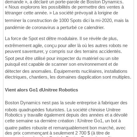
demande », a déclaré un porte-parole de Boston Dynamics.
« Nous explorons les possibilités de permettre des ventes à
létranger cette année. » La société prévoyait à lorigine de
terminer la construction de 1000 Spots dici la mi-2020, mais la
pandémie de coronavirus a perturbé ce calendrier.
La force de Spot est dêtre modulaire. Il se révèle de plus,
extrêmement agile, conçu pour aller là où les autres robots ne
peuvent saventurer, y compris sur des terrains accidentés.
Spot peut être utilisé pour inspecter du matériel ou un site
puisquil est capable de scanner son environnement et de
détecter des anomalies. Équipements nucléaires, installations
électriques, chantiers, les domaines dapplication sont multiples.
Vient alors Go1 dUnitree Robotics
Boston Dynamics nest pas la seule entreprise à fabriquer des
robots quadrupèdes futuristes. La société chinoise Unitree
Robotics y travaille également depuis des années et a dévoilé
cette semaine sa dernière création : lUnitree Go1, un bot à
quatre pattes robuste et remarquablement bon marché, avec
des prix commençant à seulement 2 700 $ (à titre de