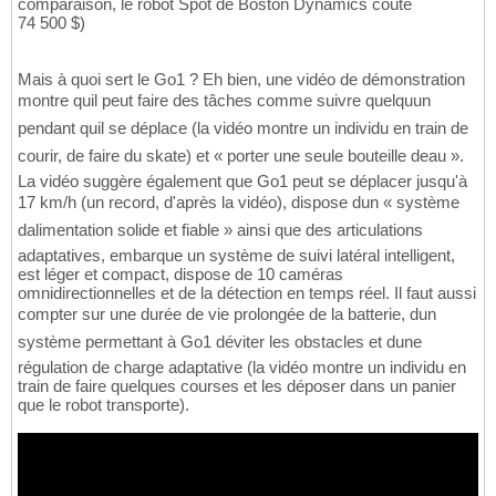
comparaison, le robot Spot de Boston Dynamics coûte
74 500 $)
Mais à quoi sert le Go1 ? Eh bien, une vidéo de démonstration
montre quil peut faire des tâches comme suivre quelquun
pendant quil se déplace (la vidéo montre un individu en train de
courir, de faire du skate) et « porter une seule bouteille deau ».
La vidéo suggère également que Go1 peut se déplacer jusqu'à
17 km/h (un record, d'après la vidéo), dispose dun « système
dalimentation solide et fiable » ainsi que des articulations
adaptatives, embarque un système de suivi latéral intelligent,
est léger et compact, dispose de 10 caméras
omnidirectionnelles et de la détection en temps réel. Il faut aussi
compter sur une durée de vie prolongée de la batterie, dun
système permettant à Go1 déviter les obstacles et dune
régulation de charge adaptative (la vidéo montre un individu en
train de faire quelques courses et les déposer dans un panier
que le robot transporte).