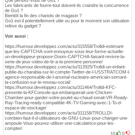
Que pensez-vous de Go1 ?
Les fabricants de fourre-tout doivent-ils craindre la concurrence
de Go1 ?
Bientôt la fin des chariots de magasin ?
Go1 est-il potentiellement utile ou pour le moment son utilisation
relève du gadget ?
Voir aussi :
https://humour.developpez.com/actu/315558/Trolldi-estimant-
que-les-CAPTCHA-sont-ennuyeux-sous-leur-forme-actuelle-
un-developpeur-propose-Doom-CAPTCHA-faisant-revivre-la-
serie-de-jeux-video-de-tir-a-la-premiere-personne/
https://humour.developpez.com/actu/313925/Trolldi-un-enfant-
publie-du-charabia-sur-le-compte-Twitter-de-l-USSTRATCOM-l-
agence-responsable-de-l-arsenal-nucleaire-americain-semant-
la-confusion-sur-le-reseau-social/
https://humour.developpez.com/actu/311464/Trolldi-KFC-
presente-la-KFConsole-qui-embarquerait-une-Chicken-
Chamber-pour-garder-votre-poulet-au-chaud-serait-VR-Ready-
Ray-Tracing-ready-compatible-4K-TV-Gaming-avec-1-To-d-
espace-de-stockage/
https://humour.developpez.com/actu/311158/TROLLDI-
combien-faut-il-d-utilisateurs-de-GNU-Linux-pour-changer-une-
ampoule-Vous-pouvez-utiliser-une-calculatrice-pour-les-
compter/
10
0