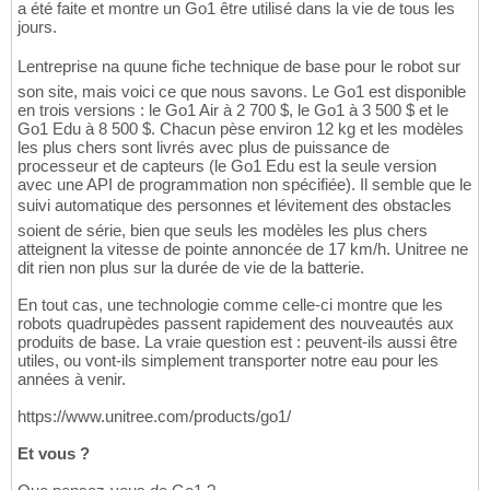
a été faite et montre un Go1 être utilisé dans la vie de tous les
jours.
Lentreprise na quune fiche technique de base pour le robot sur
son site, mais voici ce que nous savons. Le Go1 est disponible
en trois versions : le Go1 Air à 2 700 $, le Go1 à 3 500 $ et le
Go1 Edu à 8 500 $. Chacun pèse environ 12 kg et les modèles
les plus chers sont livrés avec plus de puissance de
processeur et de capteurs (le Go1 Edu est la seule version
avec une API de programmation non spécifiée). Il semble que le
suivi automatique des personnes et lévitement des obstacles
soient de série, bien que seuls les modèles les plus chers
atteignent la vitesse de pointe annoncée de 17 km/h. Unitree ne
dit rien non plus sur la durée de vie de la batterie.
En tout cas, une technologie comme celle-ci montre que les
robots quadrupèdes passent rapidement des nouveautés aux
produits de base. La vraie question est : peuvent-ils aussi être
utiles, ou vont-ils simplement transporter notre eau pour les
années à venir.
https://www.unitree.com/products/go1/
Et vous ?