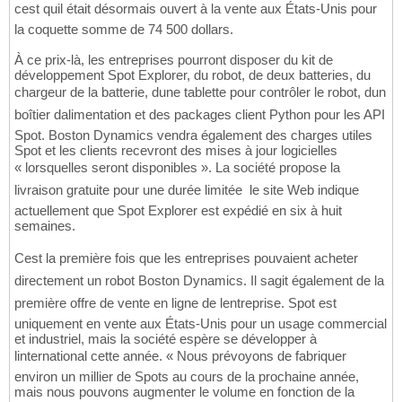
cest quil était désormais ouvert à la vente aux États-Unis pour
la coquette somme de 74 500 dollars.
À ce prix-là, les entreprises pourront disposer du kit de
développement Spot Explorer, du robot, de deux batteries, du
chargeur de la batterie, dune tablette pour contrôler le robot, dun
boîtier dalimentation et des packages client Python pour les API
Spot. Boston Dynamics vendra également des charges utiles
Spot et les clients recevront des mises à jour logicielles
« lorsquelles seront disponibles ». La société propose la
livraison gratuite pour une durée limitée  le site Web indique
actuellement que Spot Explorer est expédié en six à huit
semaines.
Cest la première fois que les entreprises pouvaient acheter
directement un robot Boston Dynamics. Il sagit également de la
première offre de vente en ligne de lentreprise. Spot est
uniquement en vente aux États-Unis pour un usage commercial
et industriel, mais la société espère se développer à
linternational cette année. « Nous prévoyons de fabriquer
environ un millier de Spots au cours de la prochaine année,
mais nous pouvons augmenter le volume en fonction de la