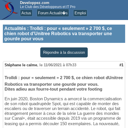
Developpez.com
Le Club des Développeurs et IT Pro
Actus
Forum Actualit�s
Emploi
Actualités
:
Trolldi : pour « seulement » 2 700 $, ce
chien robot d'Unitree Robotics va transporter une
gourde pour vous
Répondre à la discussion
Stéphane le calme
,
le 11/06/2021 à 07h33
#1
Trolldi : pour « seulement » 2 700 $, ce chien robot dUnitree
Robotics va transporter une gourde pour vous.
Dites adieu aux fourre-tout pendant votre footing
En juin 2020, Boston Dynamics a amorcé la commercialisation
de son robot quadrupède Spot, qui est capable de monter des
escaliers ou de traverser un terrain accidenté. Le robot, qui fait
étrangement penser à ceux de la série La guerre des mondes
sur Canal+, était accessible depuis 2019 via un programme de
leasing qui a permis découler 150 exemplaires. La nouveauté,