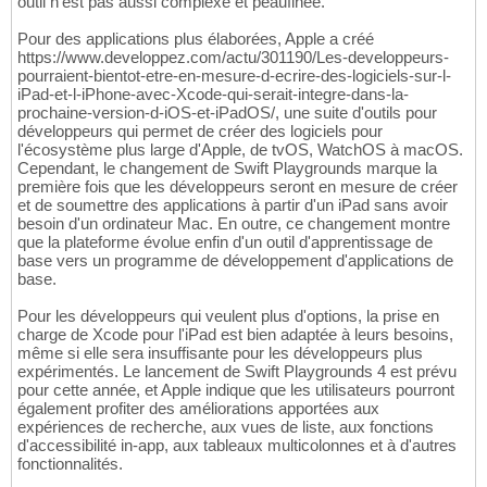
outil n'est pas aussi complexe et peaufinée.
Pour des applications plus élaborées, Apple a créé
https://www.developpez.com/actu/301190/Les-developpeurs-
pourraient-bientot-etre-en-mesure-d-ecrire-des-logiciels-sur-l-
iPad-et-l-iPhone-avec-Xcode-qui-serait-integre-dans-la-
prochaine-version-d-iOS-et-iPadOS/, une suite d'outils pour
développeurs qui permet de créer des logiciels pour
l'écosystème plus large d'Apple, de tvOS, WatchOS à macOS.
Cependant, le changement de Swift Playgrounds marque la
première fois que les développeurs seront en mesure de créer
et de soumettre des applications à partir d'un iPad sans avoir
besoin d'un ordinateur Mac. En outre, ce changement montre
que la plateforme évolue enfin d'un outil d'apprentissage de
base vers un programme de développement d'applications de
base.
Pour les développeurs qui veulent plus d'options, la prise en
charge de Xcode pour l'iPad est bien adaptée à leurs besoins,
même si elle sera insuffisante pour les développeurs plus
expérimentés. Le lancement de Swift Playgrounds 4 est prévu
pour cette année, et Apple indique que les utilisateurs pourront
également profiter des améliorations apportées aux
expériences de recherche, aux vues de liste, aux fonctions
d'accessibilité in-app, aux tableaux multicolonnes et à d'autres
fonctionnalités.