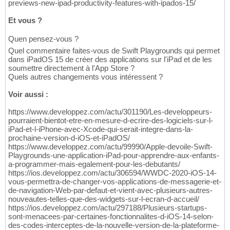
previews-new-ipad-productivity-features-with-ipados-15/
Et vous ?
Quen pensez-vous ?
Quel commentaire faites-vous de Swift Playgrounds qui permet
dans iPadOS 15 de créer des applications sur l'iPad et de les
soumettre directement à l'App Store ?
Quels autres changements vous intéressent ?
Voir aussi :
https://www.developpez.com/actu/301190/Les-developpeurs-
pourraient-bientot-etre-en-mesure-d-ecrire-des-logiciels-sur-l-
iPad-et-l-iPhone-avec-Xcode-qui-serait-integre-dans-la-
prochaine-version-d-iOS-et-iPadOS/
https://www.developpez.com/actu/99990/Apple-devoile-Swift-
Playgrounds-une-application-iPad-pour-apprendre-aux-enfants-
a-programmer-mais-egalement-pour-les-debutants/
https://ios.developpez.com/actu/306594/WWDC-2020-iOS-14-
vous-permettra-de-changer-vos-applications-de-messagerie-et-
de-navigation-Web-par-defaut-et-vient-avec-plusieurs-autres-
nouveautes-telles-que-des-widgets-sur-l-ecran-d-accueil/
https://ios.developpez.com/actu/297188/Plusieurs-startups-
sont-menacees-par-certaines-fonctionnalites-d-iOS-14-selon-
des-codes-interceptes-de-la-nouvelle-version-de-la-plateforme-