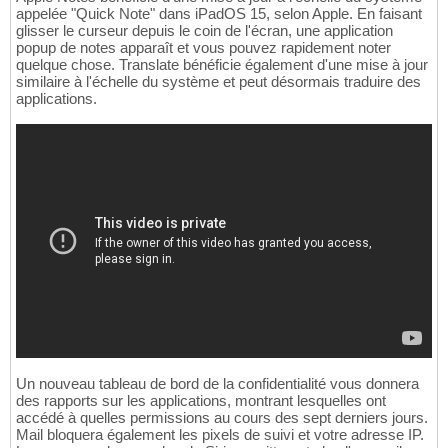
appelée "Quick Note" dans iPadOS 15, selon Apple. En faisant
glisser le curseur depuis le coin de l'écran, une application
popup de notes apparaît et vous pouvez rapidement noter
quelque chose. Translate bénéficie également d'une mise à jour
similaire à l'échelle du système et peut désormais traduire des
applications.
Un nouveau tableau de bord de la confidentialité vous donnera
des rapports sur les applications, montrant lesquelles ont
accédé à quelles permissions au cours des sept derniers jours.
Mail bloquera également les pixels de suivi et votre adresse IP.