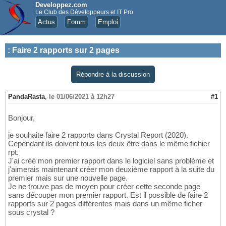
Developpez.com
Le Club des Développeurs et IT Pro
Actus
Forum
Emploi
:
Faire 2 rapports sur 2 pages
Répondre à la discussion
PandaRasta
,
le 01/06/2021 à 12h27
#1
Bonjour,
je souhaite faire 2 rapports dans Crystal Report (2020).
Cependant ils doivent tous les deux être dans le même fichier
rpt.
J'ai créé mon premier rapport dans le logiciel sans problème et
j'aimerais maintenant créer mon deuxième rapport à la suite du
premier mais sur une nouvelle page.
Je ne trouve pas de moyen pour créer cette seconde page
sans découper mon premier rapport. Est il possible de faire 2
rapports sur 2 pages différentes mais dans un même ficher
sous crystal ?