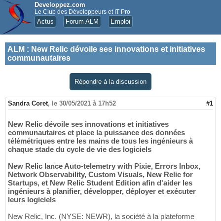
Developpez.com
Le Club des Développeurs et IT Pro
Actus
Forum ALM
Emploi
ALM
:
New Relic dévoile ses innovations et initiatives
communautaires
Répondre à la discussion
Sandra Coret
,
le 30/05/2021 à 17h52
#1
New Relic dévoile ses innovations et initiatives
communautaires et place la puissance des données
télémétriques entre les mains de tous les ingénieurs à
chaque stade du cycle de vie des logiciels
New Relic lance Auto-telemetry with Pixie, Errors Inbox,
Network Observability, Custom Visuals, New Relic for
Startups, et New Relic Student Edition afin d'aider les
ingénieurs à planifier, développer, déployer et exécuter
leurs logiciels
New Relic, Inc. (NYSE: NEWR), la société à la plateforme