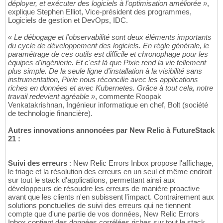
déployer, et exécuter des logiciels à l'optimisation améliorée »
,
explique Stephen Elliot, Vice-président des programmes,
Logiciels de gestion et DevOps, IDC.
« Le débogage et l'observabilité sont deux éléments importants
du cycle de développement des logiciels. En règle générale, le
paramétrage de ces outils est difficile et chronophage pour les
équipes d'ingénierie. Et c'est là que Pixie rend la vie tellement
plus simple. De la seule ligne d'installation à la visibilité sans
instrumentation, Pixie nous réconcilie avec les applications
riches en données et avec Kubernetes. Grâce à tout cela, notre
travail redevient agréable »
, commente Roopak
Venkatakrishnan, Ingénieur informatique en chef, Bolt (société
de technologie financière).
Autres innovations annoncées par New Relic à FutureStack
21 :
Suivi des erreurs
: New Relic Errors Inbox propose l'affichage,
le triage et la résolution des erreurs en un seul et même endroit
sur tout le stack d'applications, permettant ainsi aux
développeurs de résoudre les erreurs de manière proactive
avant que les clients n'en subissent l'impact. Contrairement aux
solutions ponctuelles de suivi des erreurs qui ne tiennent
compte que d'une partie de vos données, New Relic Errors
Inbox contient des données corrélées riches sur tout le stack