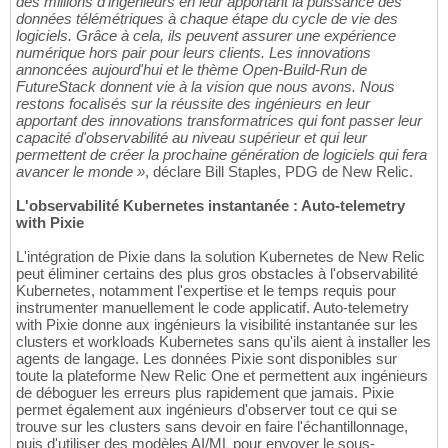
des millions d'ingénieurs en leur apportant la puissance des
données télémétriques à chaque étape du cycle de vie des
logiciels. Grâce à cela, ils peuvent assurer une expérience
numérique hors pair pour leurs clients. Les innovations
annoncées aujourd'hui et le thème Open-Build-Run de
FutureStack donnent vie à la vision que nous avons. Nous
restons focalisés sur la réussite des ingénieurs en leur
apportant des innovations transformatrices qui font passer leur
capacité d'observabilité au niveau supérieur et qui leur
permettent de créer la prochaine génération de logiciels qui fera
avancer le monde »
, déclare Bill Staples, PDG de New Relic.
L'observabilité Kubernetes instantanée : Auto-telemetry
with Pixie
L'intégration de Pixie dans la solution Kubernetes de New Relic
peut éliminer certains des plus gros obstacles à l'observabilité
Kubernetes, notamment l'expertise et le temps requis pour
instrumenter manuellement le code applicatif. Auto-telemetry
with Pixie donne aux ingénieurs la visibilité instantanée sur les
clusters et workloads Kubernetes sans qu'ils aient à installer les
agents de langage. Les données Pixie sont disponibles sur
toute la plateforme New Relic One et permettent aux ingénieurs
de déboguer les erreurs plus rapidement que jamais. Pixie
permet également aux ingénieurs d'observer tout ce qui se
trouve sur les clusters sans devoir en faire l'échantillonnage,
puis d'utiliser des modèles AI/ML pour envoyer le sous-