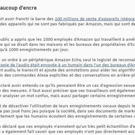
beaucoup d'encre
t avoir franchi la barre des
100 millions de vente d'appareils intégr
 des appareils qui ne sont pas fabriqués par Amazon, mais qui sont d
public a appris que les 1000 employés d'Amazon qui travaillent à amél
 qui se disait dans les maisons et les bureaux des propriétaires d’Ech
u'à 1000 enregistrements par jour.
 un ordre à un périphérique Amazon Echo, seul le logiciel de reconn
 copie de l'audio était envoyée à un humain dans l'un des bureaux d
 audio, le transcrit et ajoute des annotations pour aider les algorit
ois des commandes Alexa explicites et des conversations en arrière-pl
claré avoir entendu ce qu'ils pensaient être un cas d'agression sexuel
 des mesures. Il faut aussi préciser que ces travailleurs ont égaleme
ur analyser un mot confus, mais aussi partager certains enregistremen
ité de désactiver l'utilisation de leurs enregistrements vocaux depuis 
a pas joué franc jeu puisque la société, dans ses documents de marke
licitement que les humains écoutent des enregistrements de certaines
 a déclaré que ces employés n'annotent qu'un très petit échantillon d
. Il a également fait savoir que ces employés n’ont pas directement a