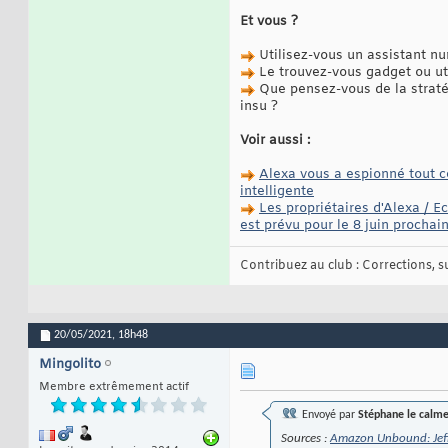
Et vous ?
Utilisez-vous un assistant n
Le trouvez-vous gadget ou ut
Que pensez-vous de la stratég
insu ?
Voir aussi :
Alexa vous a espionné tout c
intelligente
Les propriétaires d'Alexa / E
est prévu pour le 8 juin prochai
Contribuez au club : Corrections, sug
20/05/2021,
18h48
Mingolito
Membre extrêmement actif
Envoyé par
Stéphane le calm
Sources :
Amazon Unbound: Jeff 