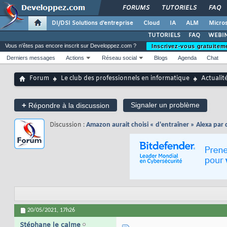
FORUMS
TUTORIELS
FAQ
DI/DSI Solutions d'entreprise
Cloud
IA
ALM
Micros
TUTORIELS
FAQ
WEBIN
Vous n'êtes pas encore inscrit sur Developpez.com ?
Inscrivez-vous gratuitem
Derniers messages
Actions
Réseau social
Blogs
Agenda
Chat
Forum
Le club des professionnels en informatique
Actualit
+
Signaler un problème
Répondre à la discussion
Discussion :
Amazon aurait choisi « d'entraîner » Alexa par d
20/05/2021,
17h26
Stéphane le calme