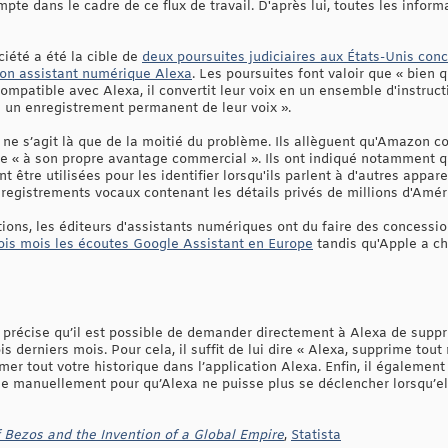
mpte dans le cadre de ce flux de travail. D'après lui, toutes les infor
iété a été la cible de
deux poursuites judiciaires aux États-Unis conc
son assistant numérique Alexa
. Les poursuites font valoir que « bien 
 compatible avec Alexa, il convertit leur voix en un ensemble d'instru
e un enregistrement permanent de leur voix ».
l ne s’agit là que de la moitié du problème. Ils allèguent qu'Amazon
ise « à son propre avantage commercial ». Ils ont indiqué notamment
t être utilisées pour les identifier lorsqu'ils parlent à d'autres appare
egistrements vocaux contenant les détails privés de millions d'Améri
ions, les éditeurs d'assistants numériques ont du faire des concessio
ois mois les écoutes Google Assistant en Europe
tandis qu'Apple a ch
 précise qu’il est possible de demander directement à Alexa de suppri
is derniers mois. Pour cela, il suffit de lui dire « Alexa, supprime tout
r tout votre historique dans l’application Alexa. Enfin, il également 
 manuellement pour qu’Alexa ne puisse plus se déclencher lorsqu’ell
Bezos and the Invention of a Global Empire
,
Statista