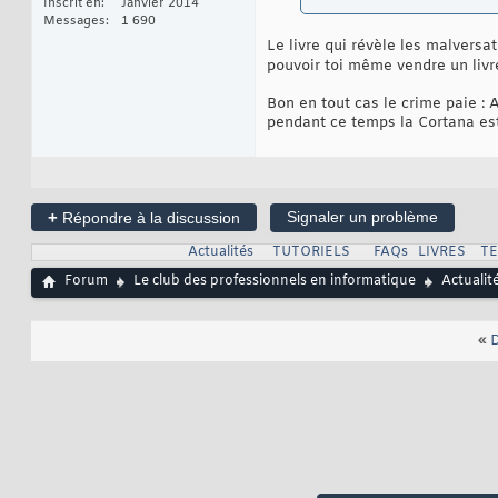
Inscrit en
Janvier 2014
Messages
1 690
Le livre qui révèle les malvers
pouvoir toi même vendre un livre
Bon en tout cas le crime paie : A
pendant ce temps la Cortana es
+
Signaler un problème
Répondre à la discussion
Actualités
TUTORIELS
FAQs
LIVRES
T
Forum
Le club des professionnels en informatique
Actualit
«
D