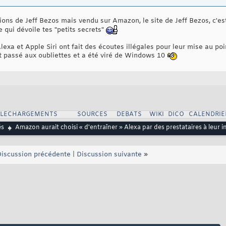
ations de Jeff Bezos mais vendu sur Amazon, le site de Jeff Bezos, c'
 qui dévoile tes "petits secrets"
lexa et Apple Siri ont fait des écoutes illégales pour leur mise au poin
t passé aux oubliettes et a été viré de Windows 10
ELECHARGEMENTS
SOURCES
DEBATS
WIKI
DICO
CALENDRIE
és
Amazon aurait choisi « d'entraîner » Alexa par des prestataires à leur i
iscussion précédente
|
Discussion suivante
»