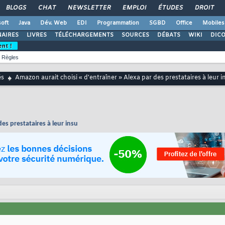
BLOGS
CHAT
NEWSLETTER
EMPLOI
ÉTUDES
DROIT
oft
Java
Dév. Web
EDI
Programmation
SGBD
Office
Mobiles
AIRES
LIVRES
TÉLÉCHARGEMENTS
SOURCES
DÉBATS
WIKI
DIC
ent !
Règles
és
Amazon aurait choisi « d'entraîner » Alexa par des prestataires à leur i
es prestataires à leur insu