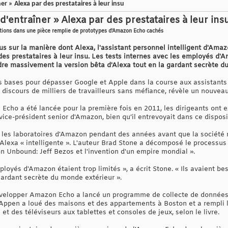
r » Alexa par des prestataires à leur insu
d'entraîner » Alexa par des prestataires à leur ins
stions dans une pièce remplie de prototypes d'Amazon Echo cachés
s sur la manière dont Alexa, l'assistant personnel intelligent d'Amaz
 des prestataires à leur insu. Les tests internes avec les employés d'A
ndre massivement la version bêta d'Alexa tout en la gardant secrète d
 bases pour dépasser Google et Apple dans la course aux assistants 
iscours de milliers de travailleurs sans méfiance, révèle un nouveau 
 Echo a été lancée pour la première fois en 2011, les dirigeants ont 
, vice-président senior d'Amazon, bien qu’il entrevoyait dans ce dispos
s les laboratoires d'Amazon pendant des années avant que la société
Alexa « intelligente ». L'auteur Brad Stone a décomposé le processu
 Unbound: Jeff Bezos et l'invention d'un empire mondial ».
ployés d'Amazon étaient trop limités », a écrit Stone. « Ils avaient b
gardant secrète du monde extérieur ».
évelopper Amazon Echo a lancé un programme de collecte de données 
Appen a loué des maisons et des appartements à Boston et a rempli 
et des téléviseurs aux tablettes et consoles de jeux, selon le livre.