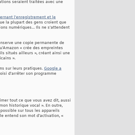
mations seraient traitées avec une
ernant l'enregistrement et le
que la plupart des gens croient que
ctions numériques… Ils ne s'attendent
 conserve une copie permanente de
 qu'Amazon « crée des empreintes
ils situés ailleurs », créant ainsi une
cains ».
ns sur leurs pratiques.
Google a
oisi d'arrêter son programme
mer tout ce que vous avez dit, aussi
 mon historique vocal ». En outre,
possible sur tous les appareils
e entend son mot d’activation, «