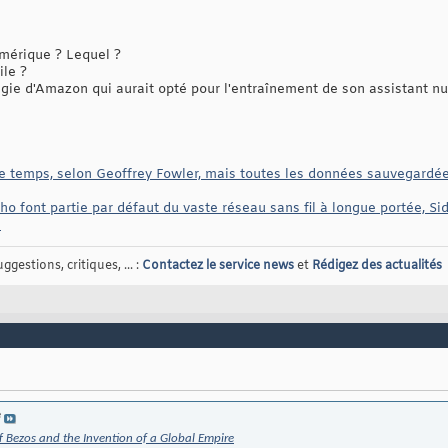
umérique ? Lequel ?
ile ?
ie d'Amazon qui aurait opté pour l'entraînement de son assistant nu
e temps, selon Geoffrey Fowler, mais toutes les données sauvegardées 
cho font partie par défaut du vaste réseau sans fil à longue portée, 
n
gestions, critiques, ... :
Contactez le service news
et
Rédigez des actualités
e
Bezos and the Invention of a Global Empire