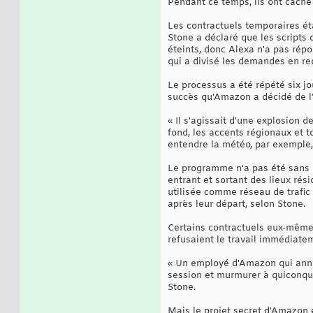
Pendant ce temps, ils ont caché
Les contractuels temporaires ét
Stone a déclaré que les scripts
éteints, donc Alexa n'a pas ré
qui a divisé les demandes en re
Le processus a été répété six j
succès qu'Amazon a décidé de l’é
« Il s'agissait d'une explosion 
fond, les accents régionaux et 
entendre la météo, par exemple, 
Le programme n'a pas été sans d
entrant et sortant des lieux rés
utilisée comme réseau de trafic 
après leur départ, selon Stone.
Certains contractuels eux-mêmes
refusaient le travail immédiate
« Un employé d'Amazon qui annota
session et murmurer à quiconque 
Stone.
Mais le projet secret d'Amazon é