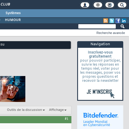
CLUB
Systèmes
O
HUMOUR
Recherche avancée
Navigation
nsu
Inscrivez-vous
gratuitement
pour pouvoir participer,
suivre les réponses en
temps réel, voter pour
les messages, poser vos
propres questions et
recevoir la newsletter
Outils de la discussion
Affichage
#1