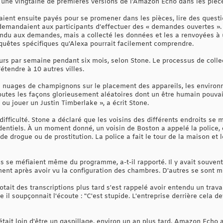
 une vingtaine de premières versions de l'Amazon Echo dans les pièc
aient ensuite payés pour se promener dans les pièces, lire des questi
 demandaient aux participants d’effectuer des « demandes ouvertes ».
pondu aux demandes, mais a collecté les données et les a renvoyées 
quêtes spécifiques qu'Alexa pourrait facilement comprendre.
ours par semaine pendant six mois, selon Stone. Le processus de coll
tendre à 10 autres villes.
de nuages ​​de champignons sur le placement des appareils, les enviro
toutes les façons glorieusement aléatoires dont un être humain pouva
ou jouer un Justin Timberlake », a écrit Stone.
ifficulté. Stone a déclaré que les voisins des différents endroits se
identiels. À un moment donné, un voisin de Boston a appelé la police, 
de drogue ou de prostitution. La police a fait le tour de la maison et
 se méfiaient même du programme, a-t-il rapporté. Il y avait souvent 
ment après avoir vu la configuration des chambres. D'autres se sont
it des transcriptions plus tard s'est rappelé avoir entendu un trava
il soupçonnait l'écoute : "C'est stupide. L'entreprise derrière cela de
tait loin d'être un gaspillage, environ un an plus tard, Amazon Echo 