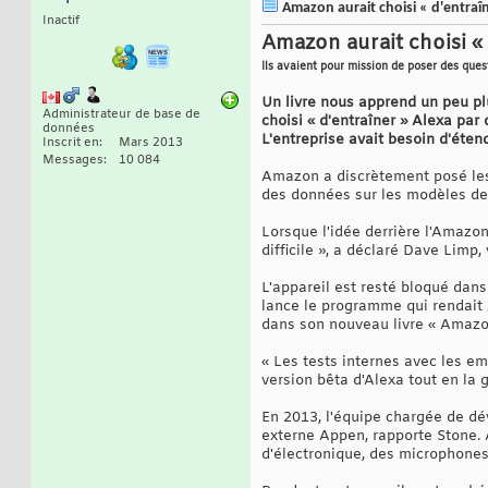
Amazon aurait choisi « d'entraîne
Inactif
Amazon aurait choisi « 
Ils avaient pour mission de poser des que
Un livre nous apprend un peu plu
Administrateur de base de
choisi « d'entraîner » Alexa par
données
L'entreprise avait besoin d'éte
Inscrit en
Mars 2013
Messages
10 084
Amazon a discrètement posé les
des données sur les modèles de d
Lorsque l'idée derrière l'Amazon
difficile », a déclaré Dave Limp
L'appareil est resté bloqué dan
lance le programme qui rendait 
dans son nouveau livre « Amazon
« Les tests internes avec les em
version bêta d'Alexa tout en la 
En 2013, l'équipe chargée de d
externe Appen, rapporte Stone. 
d'électronique, des microphones 