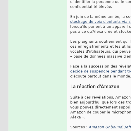
d’identifier la personne ou le co
confidentialité élevée.
En juin de la même année, la soc
stockage de voix d'enfants via 
lorsqu'ils parlent à un appareil
pas à ce qu'Alexa crée et stock
Les plaignants soutiennent qu’i
ces enregistrements et les util
vocales d'utilisateurs, qui peuven
« base de données massive d'enr
Face à la succession des révélat
décidé de suspendre pendant tr
d’écoute partout dans le monde.
La réaction d'Amazon
Suite à ces révélations, Amazon
bien aujourd’hui que lors des tro
vous pouvez directement supprime
Amazon de couper le microphone
Alexa ».
Sources :
Amazon Unbound: Jeff 