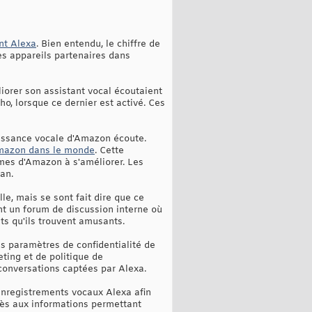
ant Alexa
. Bien entendu, le chiffre de
es appareils partenaires dans
iorer son assistant vocal écoutaient
o, lorsque ce dernier est activé. Ces
aissance vocale d'Amazon écoute.
'Amazon dans le monde
. Cette
hmes d'Amazon à s'améliorer. Les
an.
le, mais se sont fait dire que ce
nt un forum de discussion interne où
ts qu'ils trouvent amusants.
les paramètres de confidentialité de
ting et de politique de
 conversations captées par Alexa.
'enregistrements vocaux Alexa afin
ccès aux informations permettant