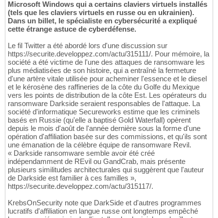
Microsoft Windows qui a certains claviers virtuels installés
(tels que les claviers virtuels en russe ou en ukrainien).
Dans un billet, le spécialiste en cybersécurité a expliqué
cette étrange astuce de cyberdéfense.
Le fil Twitter a été abordé lors d'une discussion sur
https://securite.developpez.com/actu/315111/. Pour mémoire, la
société a été victime de l'une des attaques de ransomware les
plus médiatisées de son histoire, qui a entraîné la fermeture
d'une artère vitale utilisée pour acheminer l'essence et le diesel
et le kérosène des raffineries de la côte du Golfe du Mexique
vers les points de distribution de la côte Est. Les opérateurs du
ransomware Darkside seraient responsables de l'attaque. La
société d'informatique Secureworks estime que les criminels
basés en Russie (qu'elle a baptisé Gold Waterfall) opèrent
depuis le mois d'août de l'année dernière sous la forme d'une
opération d'affiliation basée sur des commissions, et qu'ils sont
une émanation de la célèbre équipe de ransomware Revil.
« Darkside ransomware semble avoir été créé
indépendamment de REvil ou GandCrab, mais présente
plusieurs similitudes architecturales qui suggèrent que l'auteur
de Darkside est familier à ces familles »,
https://securite.developpez.com/actu/315117/.
KrebsOnSecurity note que DarkSide et d'autres programmes
lucratifs d'affiliation en langue russe ont longtemps empêché