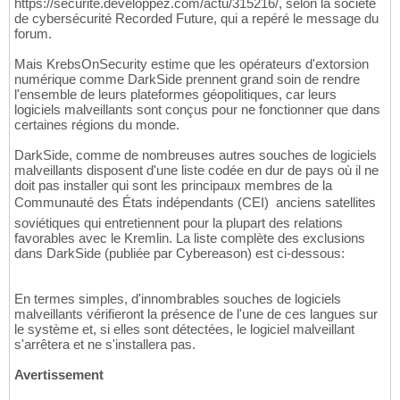
https://securite.developpez.com/actu/315216/, selon la société
de cybersécurité Recorded Future, qui a repéré le message du
forum.
Mais KrebsOnSecurity estime que les opérateurs d'extorsion
numérique comme DarkSide prennent grand soin de rendre
l'ensemble de leurs plateformes géopolitiques, car leurs
logiciels malveillants sont conçus pour ne fonctionner que dans
certaines régions du monde.
DarkSide, comme de nombreuses autres souches de logiciels
malveillants disposent d'une liste codée en dur de pays où il ne
doit pas installer qui sont les principaux membres de la
Communauté des États indépendants (CEI)  anciens satellites
soviétiques qui entretiennent pour la plupart des relations
favorables avec le Kremlin. La liste complète des exclusions
dans DarkSide (publiée par Cybereason) est ci-dessous:
En termes simples, d'innombrables souches de logiciels
malveillants vérifieront la présence de l'une de ces langues sur
le système et, si elles sont détectées, le logiciel malveillant
s'arrêtera et ne s'installera pas.
Avertissement