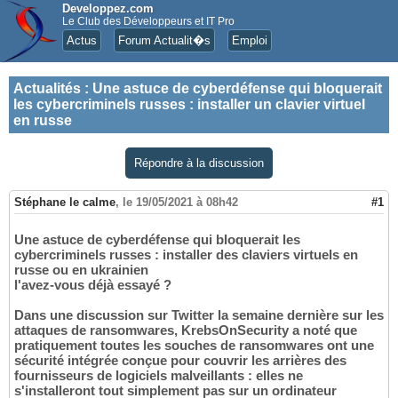
Developpez.com
Le Club des Développeurs et IT Pro
Actus
Forum Actualit�s
Emploi
Actualités
:
Une astuce de cyberdéfense qui bloquerait
les cybercriminels russes : installer un clavier virtuel
en russe
Répondre à la discussion
Stéphane le calme
,
le 19/05/2021 à 08h42
#1
Une astuce de cyberdéfense qui bloquerait les
cybercriminels russes : installer des claviers virtuels en
russe ou en ukrainien
l'avez-vous déjà essayé ?
Dans une discussion sur Twitter la semaine dernière sur les
attaques de ransomwares, KrebsOnSecurity a noté que
pratiquement toutes les souches de ransomwares ont une
sécurité intégrée conçue pour couvrir les arrières des
fournisseurs de logiciels malveillants : elles ne
s'installeront tout simplement pas sur un ordinateur