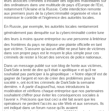
leurs associés criminels d'installer des logiciels malveillants sur
des ordinateurs dans une multitude de pays d'Europe de l'Est,
notamment l'Ukraine et la Russie. Cette interdiction remonte
aux premiers jours de la cybercriminalité organisée et vise à
minimiser le contrôle et l'ingérence des autorités locales.
En Russie, par exemple, les autorités locales nentameront
généralement pas denquête sur la cybercriminalité contre lune
des leurs à moins quune entreprise ou une personne à lintérieur
des frontières du pays ne dépose une plainte officielle en tant
que victime. S'assurer qu'aucun affilié ne peut faire de victimes
dans son propre pays est le moyen le plus simple pour ces
criminels de rester à l'écart des services de police nationaux.
Dans un message publié sur son blog de honte aux victimes,
DarkSide a tenté de dire qu'il était « apolitique » et qu'il ne
souhaitait pas participer à la géopolitique : « Notre objectif est de
gagner de l'argent et non de créer des problèmes pour la
société », ont écrit les criminels de DarkSide la semaine
dernière. « À partir d'aujourd'hui, nous introduisons la
modération et vérifions chaque entreprise que nos partenaires
souhaitent chiffrer pour éviter les conséquences sociales à
l'avenir ». Précisons que tout ceci a été fait avant que les
opérateurs ne perdent l'accès au site Web et aux serveurs. Ils
ont indiqué dans un forum russe qu'ils avaient