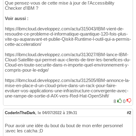
Que pensez-vous de cette mise à jour de l'Accessibility
Checker d'IBM ?
Voir aussi :
https://ibmcloud.developpez.com/actu/315043/IBM-vient-de-
resoudre-ce-probleme-d-informatique-quantique-120-fois-plus-
vite-qu-auparavant-et-publie-Qiskit-Runtime-l-outil-qui-a-permis-
cette-acceleration/
https://ibmcloud.developpez.com/actu/313027/IBM-lance-IBM-
Cloud-Satellite-qui-permet-aux-clients-de-tirer-les-benefices-du-
Cloud-en-toute-securite-dans-n-importe-quel-environnement-y-
compris-pour-le-edge/
https://ibmcloud.developpez.com/actu/312505/IBM-annonce-la-
mise-en-place-d-un-cloud-prive-dans-un-rack-pour-faire-
evoluer-vos-applications-une-infrastructure-convergente-avec-
une-rampe-de-sortie-d-AIX-vers-Red-Hat-OpenShift/
8
0
CoderInTheDark
,
le 04/07/2022 à 19h31
#2
Pour avoir une idée du bout du bout de mon enfer personnel
:avec les catcha ;D