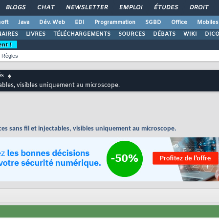
BLOGS
CHAT
NEWSLETTER
EMPLOI
ÉTUDES
DROIT
oft
Java
Dév. Web
EDI
Programmation
SGBD
Office
Mobiles
AIRES
LIVRES
TÉLÉCHARGEMENTS
SOURCES
DÉBATS
WIKI
DIC
ent !
Règles
és
tables, visibles uniquement au microscope.
s sans fil et injectables, visibles uniquement au microscope.