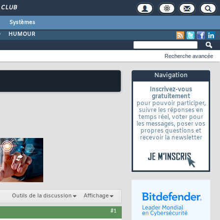
CLUB
Systèmes
O
HUMOUR
Recherche avancée
Navigation
Inscrivez-vous
gratuitement
pour pouvoir participer,
suivre les réponses en
temps réel, voter pour
les messages, poser vos
propres questions et
recevoir la newsletter
Outils de la discussion
Affichage
#1