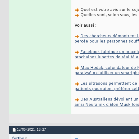
Quel est votre avis sur le suj
Quelles sont, selon vous, les 
Voir aussi :
Des chercheurs démontrent la
percée pour les personnes souff
Facebook fabrique un bracelet
prochaines lunettes de réalité 
Max Hodak, cofondateur de Ne
paralysé « d'utiliser un smartph
Les ultrasons permettent de l
patients pourraient préférer ce
Des Australiens dévoilent un 
ainsi Neuralink d'Elon Musk lor
18/05/2021,
15h27
forthx