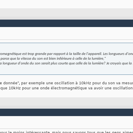
tromagnétique est trop grande par rapport à la taille de l'appareil. Les longueurs d'
arce que la vitesse du son est bien inférieure à celle de la lumière,
"
La longueur d'onde du son serait plus courte que celle de la lumière? Je croyais que l
nce donnée", par exemple une oscillation à 10kHz pour du son va mes
rs que 10kHz pour une onde électromagnétique va avoir une oscillati
pour le moins intéressante, mais nous savons tous que les gens aime