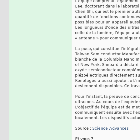
L'équipe comprenait également E
Lee, doctorant dans le laboratoi
Chen Shi, qui est le premier aut
quantité de fonctions contenues
possibles pour un appareil aussi 
Les longueurs d'onde des ultras
celle de la lumière, l'équipe a ut
« antenne » pour communiquer et
La puce, qui constitue l'intégra
Taiwan Semiconductor Manufactu
blanche de la Columbia Nano Ini
of New York. Shepard a déclaré 
oxyde-semiconducteur complémen
piézoélectriques directement sur
Konofagou a aussi ajouté : « L'
deviennent disponibles. Ce trava
Pour l'instant, la preuve de conc
ultrasons. Au cours de l'expérien
L'objectif de l'équipe est de me
communiquent ensuite avec l'ext
localement. Les dispositifs actu
Source :
Science Advances
Et vous ?