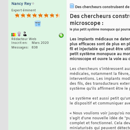
Nancy Rey
Des chercheurs construisent de 
Expert éminent
Des chercheurs constru
microscope :
le plus petit système monopuce qui pourra
Les implants médicaux ne datent
Rédacteur Web
Inscrit en
Mars 2020
plus efficaces sont de plus en 
Messages
838
fil et injectable qui peut être u
petit système monopuce au monde
microscope et ouvre la voie au 
Les chercheurs s'intéressent aux
médicales, notamment la fièvre, 
interventions. Les implants mod
des fils, des transducteurs ext
système qu'ils affirment être l
Le système est aussi petit qu'un
le dispositif et communiquer ave
« Nous voulions voir jusqu'où no
s'agit d'une nouvelle idée de "p
complet et fonctionnel. Cela dev
miniaturisés qui peuvent détecte