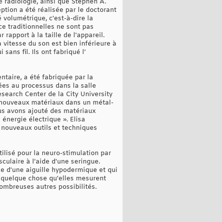
 radiologie, ainsi que Stephen A.
ption a été réalisée par le doctorant
 volumétrique, c'est-à-dire la
e traditionnelles ne sont pas
rapport à la taille de l'appareil.
vitesse du son est bien inférieure à
sans fil. Ils ont fabriqué l’
ntaire, a été fabriquée par la
es au processus dans la salle
search Center de la City University
de nouveaux matériaux dans un métal-
us avons ajouté des matériaux
 énergie électrique ». Elisa
 nouveaux outils et techniques
tilisé pour la neuro-stimulation par
sculaire à l'aide d'une seringue.
ide d'une aiguille hypodermique et qui
r quelque chose qu'elles mesurent
nombreuses autres possibilités.