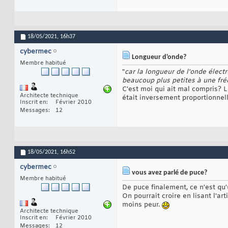
18/05/2021,
16h37
cybermec
Longueur d'onde?
Membre habitué
"
car la longueur de l'onde élect
beaucoup plus petites à une fréq
C'est moi qui ait mal compris? L
Architecte technique
était inversement proportionnell
Inscrit en
Février 2010
Messages
12
18/05/2021,
16h52
cybermec
vous avez parlé de puce?
Membre habitué
De puce finalement, ce n'est qu'
On pourrait croire en lisant l'a
moins peur.
Architecte technique
Inscrit en
Février 2010
Messages
12