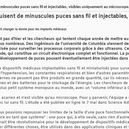
minuscules puces sans fil et injectables, visibles uniquement au microscope
isent de minuscules puces sans fil et injectables
it changer la donne pour les implants médicaux
 pas d'hier et les chercheurs qui tentent chaque année de mettre au 
plus nombreux. Des ingénieurs de l'université de Columbia viennent d
tilisée pour surveiller les processus corporels grâce à des ultrasons. Ce
, qui constitue un circuit électronique complet et fonctionnel. La pu
développement de puces pouvant éventuellement être injectées dans le
 dispositifs médicaux implantables sans fil et miniaturisés pour surve
l'hypertension, les constantes respiratoires et bien d’autres paramèt
ernes ne peuvent pas être produits en grande quantité, car ils nécess
ernes et des batteries pour le stockage de l'énergie. Les chercheurs 
e plus petit système monopuce au monde, avec un "volume inférieur à 
 acarien et n'est visible qu'au microscope. Pour y parvenir, l'équipe a
c lui sans fil. L'étude a été publiée en ligne le 7 mai dans Science A
us pouvions repousser les limites de la taille d'une puce fonctionnell
uce en tant que système" : une puce qui, à elle seule, sans rien d'aut
rait être révolutionnaire pour le développement de dispositifs médica
r différentes choses, être utilisés dans des applications cliniques 