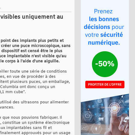
.
, visibles uniquement au
point des implants plus petits et
e créer une puce microscopique, sans
 dispositif est censé être le plus
ce implantable n'est visible qu'au
 corps à l'aide d'une aiguille.
iller toute une série de conditions
res, en vue de procéder à des
itent plusieurs puces, un emballage,
de Columbia ont donc conçu un
0,1 mm cube".
 utilisé des ultrasons pour alimenter
dvances.
e que nous pouvions fabriquer. Il
re, constitue un système électronique
ux implantables sans fil et
et finalement approuvés pour un usage