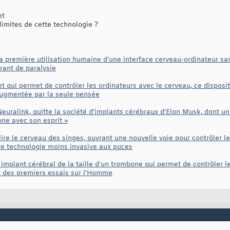
et
limites de cette technologie ?
 première utilisation humaine d'une interface cerveau-ordinateur san
rant de paralysie
 qui permet de contrôler les ordinateurs avec le cerveau, ce dispositi
augmentée par la seule pensée
uralink, quitte la société d'implants cérébraux d'Elon Musk, dont un
one avec son esprit »
ire le cerveau des singes, ouvrant une nouvelle voie pour contrôler l
tte technologie moins invasive aux puces
implant cérébral de la taille d'un trombone qui permet de contrôler l
s des premiers essais sur l'Homme