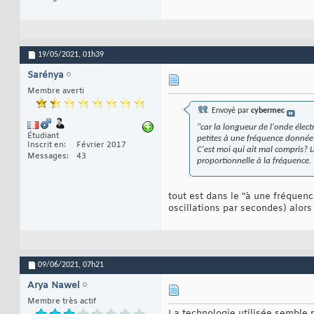
19/05/2021,
01h39
Sarénya
Membre averti
Envoyé par
cybermec
"
car la longueur de l'onde élec
Étudiant
petites à une fréquence donnée p
Inscrit en
Février 2017
C'est moi qui ait mal compris? 
Messages
43
proportionnelle à la fréquence.
tout est dans le "à une fréque
oscillations par secondes) alo
09/06/2021,
07h21
Arya Nawel
Membre très actif
La technologie utilisée semble 