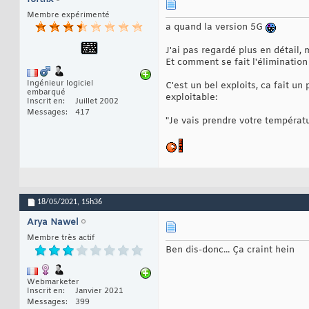
Membre expérimenté
a quand la version 5G
J'ai pas regardé plus en détail, 
Et comment se fait l'élimination 
Ingénieur logiciel
C'est un bel exploits, ca fait u
embarqué
exploitable:
Inscrit en
Juillet 2002
Messages
417
"Je vais prendre votre températu
18/05/2021,
15h36
Arya Nawel
Membre très actif
Ben dis-donc... Ça craint hein
Webmarketer
Inscrit en
Janvier 2021
Messages
399