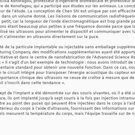
lisa Konofagou, professeur d'ingénierie biomédicale et professeur de
re de Konofagou, qui a participé aux études sur les animaux. La conce
eur de l'étude. La conception de Chen Shi est unique par son efficacité
 dans un volume donné. Les liaisons de communication radiofréquenc
petit, car la longueur de l'onde électromagnétique est trop grande par 
ons étant beaucoup plus petites à une fréquence donnée parce que la 
ilisé les ultrasons pour alimenter le dispositif et communiquer avec lui 
 s'alimenter en ultrasons directement sur la puce.
lité de la particule implantable ou injectable sans emballage suppléme
ring Company, des modifications supplémentaires ayant été apporté
tiative et dans le centre de nanofabrication de l'Advanced Science Re
: « Il s'agit d'un bel exemple de technologie : nous avons introduit 
taire standard pour obtenir une nouvelle fonction. Dans ce cas, no
 le circuit intégré pour transposer l'énergie acoustique du capteur en
importance clinique des ultrasons ne cesse de croître à mesure que de
il s'inscrit dans cette tendance ».
ept de l'implant a été démontrée sur des souris vivantes, où il a été u
ce, ils ont implanté jusqu'à sept souris à la fois par injection intramu
ttre au point des puces qui peuvent être injectées dans le corps à l'a
érieur du corps à l'aide d'ultrasons, fournissant des informations su
els mesurent la température du corps, mais l'équipe travaille sur de 