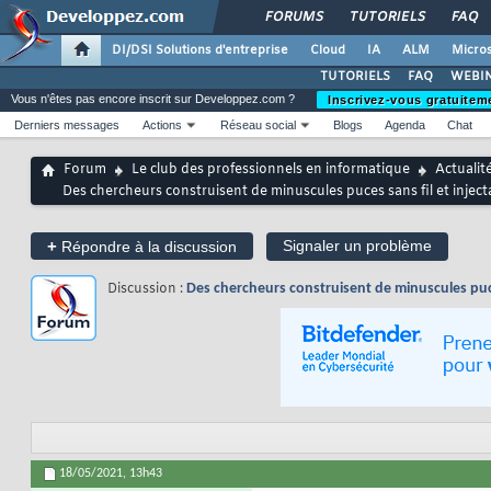
FORUMS
TUTORIELS
FAQ
DI/DSI Solutions d'entreprise
Cloud
IA
ALM
Micros
TUTORIELS
FAQ
WEBIN
Vous n'êtes pas encore inscrit sur Developpez.com ?
Inscrivez-vous gratuitem
Derniers messages
Actions
Réseau social
Blogs
Agenda
Chat
Forum
Le club des professionnels en informatique
Actualit
Des chercheurs construisent de minuscules puces sans fil et injec
+
Signaler un problème
Répondre à la discussion
Discussion :
Des chercheurs construisent de minuscules puce
18/05/2021,
13h43