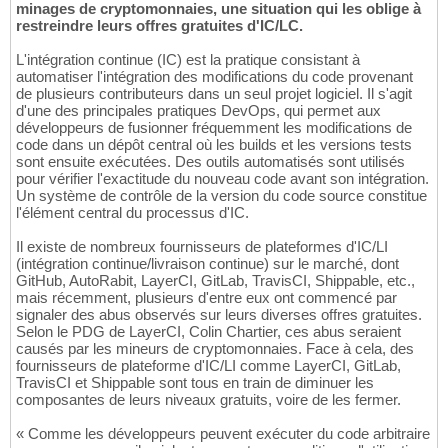
minages de cryptomonnaies, une situation qui les oblige à
restreindre leurs offres gratuites d'IC/LC.
L'intégration continue (IC) est la pratique consistant à
automatiser l'intégration des modifications du code provenant
de plusieurs contributeurs dans un seul projet logiciel. Il s'agit
d'une des principales pratiques DevOps, qui permet aux
développeurs de fusionner fréquemment les modifications de
code dans un dépôt central où les builds et les versions tests
sont ensuite exécutées. Des outils automatisés sont utilisés
pour vérifier l'exactitude du nouveau code avant son intégration.
Un système de contrôle de la version du code source constitue
l'élément central du processus d'IC.
Il existe de nombreux fournisseurs de plateformes d'IC/LI
(intégration continue/livraison continue) sur le marché, dont
GitHub, AutoRabit, LayerCI, GitLab, TravisCI, Shippable, etc.,
mais récemment, plusieurs d'entre eux ont commencé par
signaler des abus observés sur leurs diverses offres gratuites.
Selon le PDG de LayerCI, Colin Chartier, ces abus seraient
causés par les mineurs de cryptomonnaies. Face à cela, des
fournisseurs de plateforme d'IC/LI comme LayerCI, GitLab,
TravisCI et Shippable sont tous en train de diminuer les
composantes de leurs niveaux gratuits, voire de les fermer.
« Comme les développeurs peuvent exécuter du code arbitraire