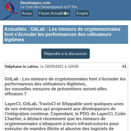
Developpez.com
Le Club des Développeurs et IT Pro
Actus
Forum Actualit�s
Emploi
Actualités
:
GitLab : Les mineurs de cryptomonnaies
font s'écrouler les performances des utilisateurs
légitimes
Répondre à la discussion
Stéphane le calme
,
le 18/05/2021 à 12h08
#1
GitLab : Les mineurs de cryptomonnaies font s'écrouler les
performances des utilisateurs légitimes,
les nouvelles mesures de préventions seront-elles
efficaces ?
LayerCI, GitLab, TravisCI et Shippable sont quelques-unes
de ces entreprises qui proposent aux développeurs de
l'intégration continue. Cependant, le PDG de LayerCI, Colin
Chartier, a déclaré récemment que les mineurs de
cryptomonnaies s'attaquent à leurs infrastructures pour
exécuter de manière illicite et abusive des logiciels de