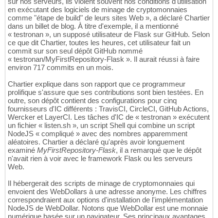
sur nos serveurs, ils violent souvent nos conditions d'utilisation
en exécutant des logiciels de minage de cryptomonnaies
comme "étape de build" de leurs sites Web », a déclaré Chartier
dans un billet de blog. À titre d'exemple, il a mentionné
« testronan », un supposé utilisateur de Flask sur GitHub. Selon
ce que dit Chartier, toutes les heures, cet utilisateur fait un
commit sur son seul dépôt GitHub nommé
« testronan/MyFirstRepository-Flask ». Il aurait réussi à faire
environ 717 commits en un mois.
Chartier explique dans son rapport que ce programmeur
prolifique s'assure que ses contributions sont bien testées. En
outre, son dépôt contient des configurations pour cinq
fournisseurs d'IC différents : TravisCI, CircleCI, GitHub Actions,
Wercker et LayerCI. Les tâches d'IC de « testronan » exécutent
un fichier « listen.sh », un script Shell qui combine un script
NodeJS « compliqué » avec des nombres apparemment
aléatoires. Chartier a déclaré qu'après avoir longuement
examiné
MyFirstRepository-Flask
, il a remarqué que le dépôt
n'avait rien à voir avec le framework Flask ou les serveurs
Web.
Il hébergerait des scripts de minage de cryptomonnaies qui
envoient des WebDollars à une adresse anonyme. Les chiffres
correspondraient aux options d'installation de l'implémentation
NodeJS de WebDollar. Notons que WebDollar est une monnaie
numérique basée sur un navigateur. Ses principaux avantages