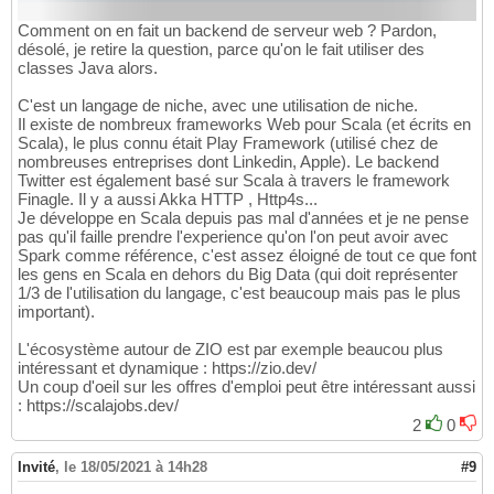
Comment on en fait un backend de serveur web ? Pardon,
désolé, je retire la question, parce qu'on le fait utiliser des
classes Java alors.
C'est un langage de niche, avec une utilisation de niche.
Il existe de nombreux frameworks Web pour Scala (et écrits en
Scala), le plus connu était Play Framework (utilisé chez de
nombreuses entreprises dont Linkedin, Apple). Le backend
Twitter est également basé sur Scala à travers le framework
Finagle. Il y a aussi Akka HTTP , Http4s...
Je développe en Scala depuis pas mal d'années et je ne pense
pas qu'il faille prendre l'experience qu'on l'on peut avoir avec
Spark comme référence, c'est assez éloigné de tout ce que font
les gens en Scala en dehors du Big Data (qui doit représenter
1/3 de l'utilisation du langage, c'est beaucoup mais pas le plus
important).
L'écosystème autour de ZIO est par exemple beaucou plus
intéressant et dynamique : https://zio.dev/
Un coup d'oeil sur les offres d'emploi peut être intéressant aussi
: https://scalajobs.dev/
2
0
Invité
,
le 18/05/2021 à 14h28
#9