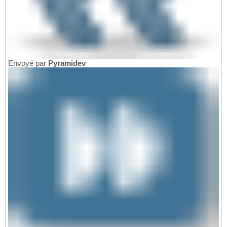
Envoyé par
Pyramidev