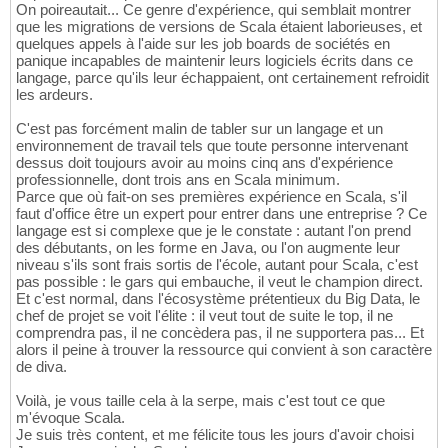
On poireautait... Ce genre d'expérience, qui semblait montrer
que les migrations de versions de Scala étaient laborieuses, et
quelques appels à l'aide sur les job boards de sociétés en
panique incapables de maintenir leurs logiciels écrits dans ce
langage, parce qu'ils leur échappaient, ont certainement refroidit
les ardeurs.
C'est pas forcément malin de tabler sur un langage et un
environnement de travail tels que toute personne intervenant
dessus doit toujours avoir au moins cinq ans d'expérience
professionnelle, dont trois ans en Scala minimum.
Parce que où fait-on ses premières expérience en Scala, s'il
faut d'office être un expert pour entrer dans une entreprise ? Ce
langage est si complexe que je le constate : autant l'on prend
des débutants, on les forme en Java, ou l'on augmente leur
niveau s'ils sont frais sortis de l'école, autant pour Scala, c'est
pas possible : le gars qui embauche, il veut le champion direct.
Et c'est normal, dans l'écosystème prétentieux du Big Data, le
chef de projet se voit l'élite : il veut tout de suite le top, il ne
comprendra pas, il ne concèdera pas, il ne supportera pas... Et
alors il peine à trouver la ressource qui convient à son caractère
de diva.
Voilà, je vous taille cela à la serpe, mais c'est tout ce que
m'évoque Scala.
Je suis très content, et me félicite tous les jours d'avoir choisi