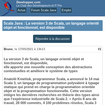
Developpez.com
Le Club des Développeurs et IT Pro
Actus
Forum Scala Java
Emploi
Scala Java
:
La version 3 de Scala, un langage orienté
objet et fonctionnel, est disponible
Répondre à la discussion
Bruno
,
le 17/05/2021 à 13h13
#1
La version 3 de Scala, un langage orienté objet et
fonctionnel, est disponible,
elle apporte une nouvelle conception des abstractions
contextuelles et améliore le système de types
Anatolii Kmetiuk, programmeur Scala, a annoncé le 14 mai
Scala 3, un langage de programmation polyvalent à typage
statique qui prend en charge la programmation orientée
objet et la programmation fonctionnelle. Cette version
intègre les dernières recherches en théorie des types ainsi
que l'expérience industrielle de Scala 2. « Après 8 ans de
travail, 28 000 commits, 4 100 problèmes résolus, Scala 3