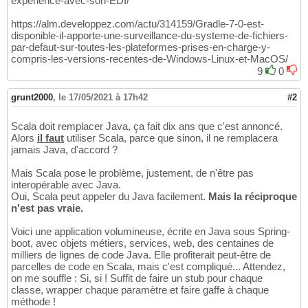
experience-avec-son-EDI/
https://alm.developpez.com/actu/314159/Gradle-7-0-est-
disponible-il-apporte-une-surveillance-du-systeme-de-fichiers-
par-defaut-sur-toutes-les-plateformes-prises-en-charge-y-
compris-les-versions-recentes-de-Windows-Linux-et-MacOS/
9
0
grunt2000
,
le 17/05/2021 à 17h42
#2
Scala doit remplacer Java, ça fait dix ans que c'est annoncé.
Alors
il faut
utiliser Scala, parce que sinon, il ne remplacera
jamais Java, d'accord ?
Mais Scala pose le problème, justement, de n'être pas
interopérable avec Java.
Oui, Scala peut appeler du Java facilement.
Mais la réciproque
n'est pas vraie.
Voici une application volumineuse, écrite en Java sous Spring-
boot, avec objets métiers, services, web, des centaines de
milliers de lignes de code Java. Elle profiterait peut-être de
parcelles de code en Scala, mais c'est compliqué... Attendez,
on me souffle : Si, si ! Suffit de faire un stub pour chaque
classe, wrapper chaque paramètre et faire gaffe à chaque
méthode !