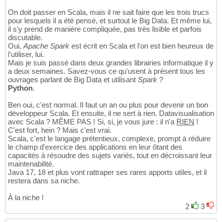
On doit passer en Scala, mais il ne sait faire que les trois trucs
pour lesquels il a été pensé, et surtout le Big Data. Et même lui,
il s'y prend de manière compliquée, pas très lisible et parfois
discutable.
Oui,
Apache Spark
est écrit en Scala et l'on est bien heureux de
l'utiliser, lui.
Mais je suis passé dans deux grandes librairies informatique il y
a deux semaines. Savez-vous ce qu'usent à présent tous les
ouvrages parlant de Big Data et utilisant
Spark
?
Python
.
Ben oui, c'est normal. Il faut un an ou plus pour devenir un bon
développeur Scala. Et ensuite, il ne sert à rien. Datavisualisation
avec Scala ? MÊME PAS ! Si, si, je vous jure : il n'a
RIEN
!
C'est fort, hein ? Mais c'est vrai.
Scala, c'est le langage prétentieux, complexe, prompt à réduire
le champ d'exercice des applications en leur ôtant des
capacités à résoudre des sujets variés, tout en décroissant leur
maintenabilité.
Java 17, 18 et plus vont rattraper ses rares apports utiles, et il
restera dans sa niche.
À la niche !
2
3