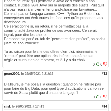
Encore heureux qu'il permette à Java de s'enrichir à son
contact. Il utilise l'API Java sur la majorité des sujets. Puisqu'il
n'a pas réussi à implémenter grand-chose par lui-même...
Ce n'est pas un langage comme C++, Python ou R dont les
concepteurs ont écrit toutes les fonctions qu'ils proposent aux
développeurs.
Ce serait gonflé si, en retour, il ne permettait pas à la
communauté Java de profiter de ses avancées. Ce serait
ingrat, pour dire les choses...
Personne n'a parlé du fait de "permettre d'en profiter", on parlait
juste de son influence
Tu as raison pour le site des offres d'emploi, néanmoins le
"remote" peut être une option très intéressante à ne pas
néglicier surtout en ce moment, et là il y a du choix.
0
0
grunt2000
,
le 25/05/2021 à 21h19
#13
D'ailleurs, je me posais la question : quand on ne l'utilise pas
pour faire du Big Data, pour quel type d'applications va t-on se
servir de Scala plutôt que d'un autre langage ?
0
0
sjrd
,
le 26/05/2021 à 17h13
#14