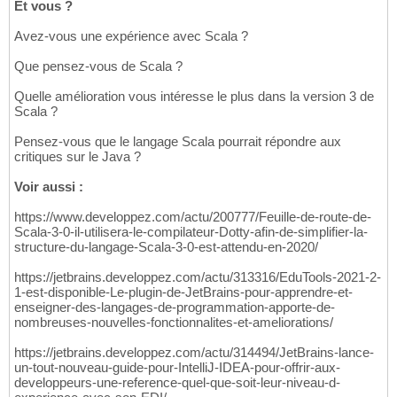
Et vous ?
Avez-vous une expérience avec Scala ?
Que pensez-vous de Scala ?
Quelle amélioration vous intéresse le plus dans la version 3 de
Scala ?
Pensez-vous que le langage Scala pourrait répondre aux
critiques sur le Java ?
Voir aussi :
https://www.developpez.com/actu/200777/Feuille-de-route-de-
Scala-3-0-il-utilisera-le-compilateur-Dotty-afin-de-simplifier-la-
structure-du-langage-Scala-3-0-est-attendu-en-2020/
https://jetbrains.developpez.com/actu/313316/EduTools-2021-2-
1-est-disponible-Le-plugin-de-JetBrains-pour-apprendre-et-
enseigner-des-langages-de-programmation-apporte-de-
nombreuses-nouvelles-fonctionnalites-et-ameliorations/
https://jetbrains.developpez.com/actu/314494/JetBrains-lance-
un-tout-nouveau-guide-pour-IntelliJ-IDEA-pour-offrir-aux-
developpeurs-une-reference-quel-que-soit-leur-niveau-d-