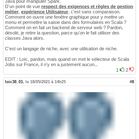
Java pour manipuler Spark.
D'un point de vue
respect des exigences et règles de gestion
métier
,
expérience Utilisateur
, c'est sans comparaison.
Comment on ouvre une fenêtre graphique pour y mettre un
menu et permettre la saisie dans des formulaires en Scala ?
Comment on en fait un backend de serveur web ? Pardon,
désolé, je retire la question, parce qu'on le fait utiliser des
classes Java alors.
C'est un langage de niche, avec une utilisation de niche.
EDIT : Loïc, pardon, mais quand on met le sélecteur de Scala
Jobs sur France, il n'y en a justement aucun...
1
2
loic38_01
,
le 18/05/2021 à 14h25
#8