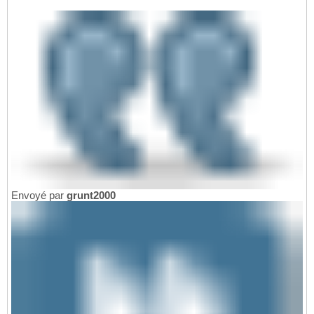
Envoyé par
grunt2000