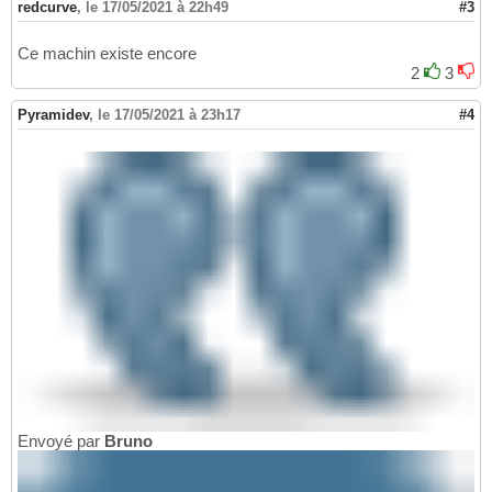
redcurve
,
le 17/05/2021 à 22h49
#3
Ce machin existe encore
2
3
Pyramidev
,
le 17/05/2021 à 23h17
#4
Envoyé par
Bruno