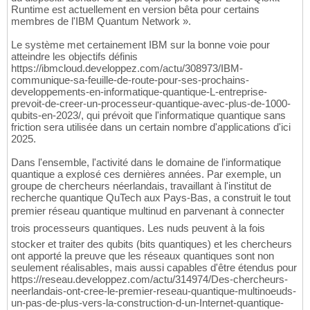
Runtime est actuellement en version bêta pour certains
membres de l'IBM Quantum Network ».
Le système met certainement IBM sur la bonne voie pour
atteindre les objectifs définis
https://ibmcloud.developpez.com/actu/308973/IBM-
communique-sa-feuille-de-route-pour-ses-prochains-
developpements-en-informatique-quantique-L-entreprise-
prevoit-de-creer-un-processeur-quantique-avec-plus-de-1000-
qubits-en-2023/, qui prévoit que l'informatique quantique sans
friction sera utilisée dans un certain nombre d'applications d'ici
2025.
Dans l'ensemble, l'activité dans le domaine de l'informatique
quantique a explosé ces dernières années. Par exemple, un
groupe de chercheurs néerlandais, travaillant à l'institut de
recherche quantique QuTech aux Pays-Bas, a construit le tout
premier réseau quantique multinud en parvenant à connecter
trois processeurs quantiques. Les nuds peuvent à la fois
stocker et traiter des qubits (bits quantiques) et les chercheurs
ont apporté la preuve que les réseaux quantiques sont non
seulement réalisables, mais aussi capables d'être étendus pour
https://reseau.developpez.com/actu/314974/Des-chercheurs-
neerlandais-ont-cree-le-premier-reseau-quantique-multinoeuds-
un-pas-de-plus-vers-la-construction-d-un-Internet-quantique-