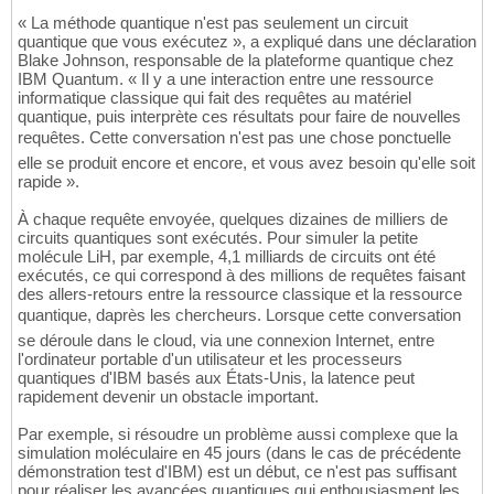
« La méthode quantique n'est pas seulement un circuit
quantique que vous exécutez », a expliqué dans une déclaration
Blake Johnson, responsable de la plateforme quantique chez
IBM Quantum. « Il y a une interaction entre une ressource
informatique classique qui fait des requêtes au matériel
quantique, puis interprète ces résultats pour faire de nouvelles
requêtes. Cette conversation n'est pas une chose ponctuelle 
elle se produit encore et encore, et vous avez besoin qu'elle soit
rapide ».
À chaque requête envoyée, quelques dizaines de milliers de
circuits quantiques sont exécutés. Pour simuler la petite
molécule LiH, par exemple, 4,1 milliards de circuits ont été
exécutés, ce qui correspond à des millions de requêtes faisant
des allers-retours entre la ressource classique et la ressource
quantique, daprès les chercheurs. Lorsque cette conversation
se déroule dans le cloud, via une connexion Internet, entre
l'ordinateur portable d'un utilisateur et les processeurs
quantiques d'IBM basés aux États-Unis, la latence peut
rapidement devenir un obstacle important.
Par exemple, si résoudre un problème aussi complexe que la
simulation moléculaire en 45 jours (dans le cas de précédente
démonstration test d'IBM) est un début, ce n'est pas suffisant
pour réaliser les avancées quantiques qui enthousiasment les