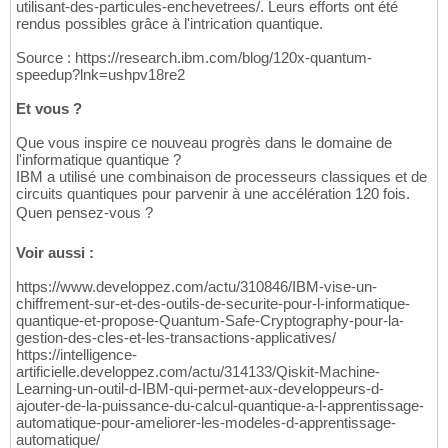
utilisant-des-particules-enchevetrees/. Leurs efforts ont été
rendus possibles grâce à l'intrication quantique.
Source : https://research.ibm.com/blog/120x-quantum-
speedup?lnk=ushpv18re2
Et vous ?
Que vous inspire ce nouveau progrès dans le domaine de
l'informatique quantique ?
IBM a utilisé une combinaison de processeurs classiques et de
circuits quantiques pour parvenir à une accélération 120 fois.
Quen pensez-vous ?
Voir aussi :
https://www.developpez.com/actu/310846/IBM-vise-un-
chiffrement-sur-et-des-outils-de-securite-pour-l-informatique-
quantique-et-propose-Quantum-Safe-Cryptography-pour-la-
gestion-des-cles-et-les-transactions-applicatives/
https://intelligence-
artificielle.developpez.com/actu/314133/Qiskit-Machine-
Learning-un-outil-d-IBM-qui-permet-aux-developpeurs-d-
ajouter-de-la-puissance-du-calcul-quantique-a-l-apprentissage-
automatique-pour-ameliorer-les-modeles-d-apprentissage-
automatique/