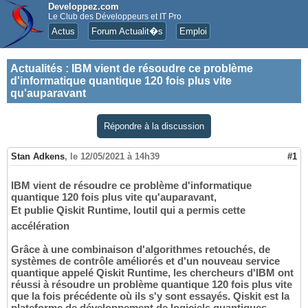
Developpez.com
Le Club des Développeurs et IT Pro
Actus
Forum Actualit�s
Emploi
Actualités
:
IBM vient de résoudre ce problème
d'informatique quantique 120 fois plus vite
qu'auparavant
Répondre à la discussion
Stan Adkens
,
le 12/05/2021 à 14h39
#1
IBM vient de résoudre ce problème d'informatique
quantique 120 fois plus vite qu'auparavant,
Et publie Qiskit Runtime, loutil qui a permis cette
accélération
Grâce à une combinaison d'algorithmes retouchés, de
systèmes de contrôle améliorés et d'un nouveau service
quantique appelé Qiskit Runtime, les chercheurs d'IBM ont
réussi à résoudre un problème quantique 120 fois plus vite
que la fois précédente où ils s'y sont essayés. Qiskit est la
plateforme de développement de logiciels quantiques