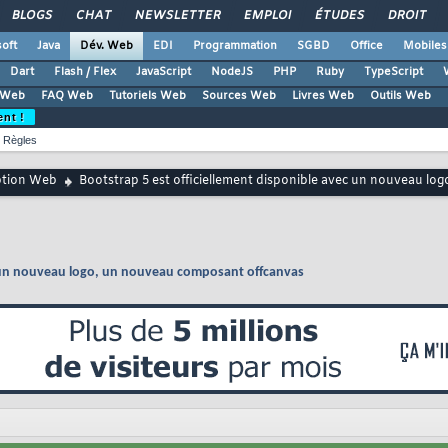
BLOGS
CHAT
NEWSLETTER
EMPLOI
ÉTUDES
DROIT
oft
Java
Dév. Web
EDI
Programmation
SGBD
Office
Mobiles
Dart
Flash / Flex
JavaScript
NodeJS
PHP
Ruby
TypeScript
 Web
FAQ Web
Tutoriels Web
Sources Web
Livres Web
Outils Web
ent !
Règles
ption Web
Bootstrap 5 est officiellement disponible avec un nouveau l
ec un nouveau logo, un nouveau composant offcanvas