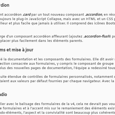
dion
ant accordéon
.card
par un tout nouveau composant
.accordion
, en ré
ujours le plug-in JavaScript Collapse, mais avec un HTML et un CSS 
eilleur et plus facile que jamais à utiliser. Il comprend des icônes Bo
harge d'un composant accordéon affleurant (ajoutez
.accordion-flush
) p
 placer plus facilement dans les éléments parents.
s et mise à jour
é la documentation et les composants des formulaires. Elle dit avoir 
ection consacrée aux formulaires, y compris le composant de groupe 
 plus des nouvelles pages de documentation, l'équipe a redessiné tous
 suite étendue de contrôles de formulaires personnalisés, notamment co
outaient aux valeurs par défaut fournies par chaque navigateur. Avec la
adio
lier avec le balisage des formulaires de la v4, cela ne devrait pas vou
 formulaires et à l'accent mis sur le remaniement des éléments exist
o-éléments, l'aspect et la convivialité sont beaucoup plus cohérents