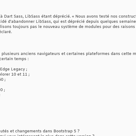
à Dart Sass, LibSass étant déprécié. « Nous avons testé nos constru
cidé d'abandonner LibSass, qui est déprécié depuis quelques semain
lisons toujours pas le nouveau système de modules pour des raisons de
éclaré.
lusieurs anciens navigateurs et certaines plateformes dans cette mise
ertain temps :
 Edge Legacy ;
lorer 10 et 11 ;
0 ;
0 ;
;
tés et changements dans Bootstrap 5 ?