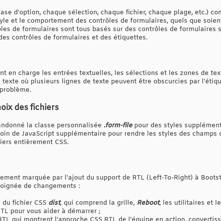
se d'option, chaque sélection, chaque fichier, chaque plage, etc.) 
style et le comportement des contrôles de formulaires, quels que soient
les de formulaires sont tous basés sur des contrôles de formulaires
 des contrôles de formulaires et des étiquettes.
t en charge les entrées textuelles, les sélections et les zones de text
texte où plusieurs lignes de texte peuvent être obscurcies par l'étiquet
 problème.
ix des fichiers
bandonné la classe personnalisée
.form-file
pour des styles supplément
besoin de JavaScript supplémentaire pour rendre les styles des champs
hiers entièrement CSS.
ement marquée par l'ajout du support de RTL (Left-To-Right) à Bootst
poignée de changements :
 du fichier CSS
dist
, qui comprend la grille,
Reboot
, les utilitaires et
TL pour vous aider à démarrer ;
L qui montrent l'approche CSS RTL de l'équipe en action, convertis