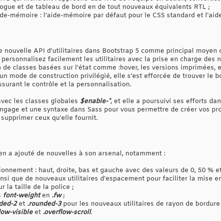
blogue et de tableau de bord en de tout nouveaux équivalents RTL ;
de-mémoire : l'aide-mémoire par défaut pour le CSS standard et l'ai
nouvelle API d'utilitaires dans Bootstrap 5 comme principal moyen d'
personnalisez facilement les utilitaires avec la prise en charge des 
 de classes basées sur l'état comme :hover, les versions imprimées, e
 un mode de construction privilégié, elle s'est efforcée de trouver le 
urant le contrôle et la personnalisation.
avec les classes globales
$enable-*
, et elle a poursuivi ses efforts d
langage et une syntaxe dans Sass pour vous permettre de créer vos prop
supprimer ceux qu'elle fournit.
pe en a ajouté de nouvelles à son arsenal, notamment :
itionnement : haut, droite, bas et gauche avec des valeurs de 0, 50 % e
insi que de nouveaux utilitaires d'espacement pour faciliter la mise en
r la taille de la police ;
s
font-weight
en
.fw
;
ded-2
et
.rounded-3
pour les nouveaux utilitaires de rayon de bordure
low-visible
et
.overflow-scroll
.