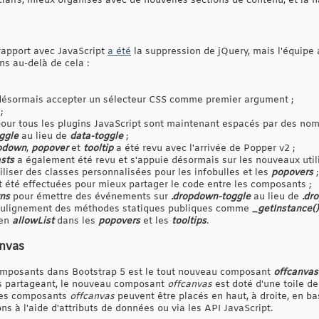
airs, mieux organisés avec de nouvelles sections de contenu, et la 
rapport avec JavaScript
a été
la suppression de jQuery, mais l'équipe
ns au-delà de cela :
 désormais accepter un sélecteur CSS comme premier argument ;
;
pour tous les plugins JavaScript sont maintenant espacés par des no
ggle
au lieu de
data-toggle
;
pdown
,
popover
et
tooltip
a été revu avec l'arrivée de Popper v2 ;
sts
a également été revu et s'appuie désormais sur les nouveaux utili
utiliser des classes personnalisées pour les infobulles et les
popovers
;
t été effectuées pour mieux partager le code entre les composants ;
ns
pour émettre des événements sur
.dropdown-toggle
au lieu de
.dr
soulignement des méthodes statiques publiques comme
_getInstance()
en
allowList
dans les
popovers
et les
tooltips
.
nvas
composants dans Bootstrap 5 est le tout nouveau composant
offcanvas
s partageant, le nouveau composant
offcanvas
est doté d'une toile de
 Les composants
offcanvas
peuvent être placés en haut, à droite, en ba
ns à l'aide d'attributs de données ou via les API JavaScript.