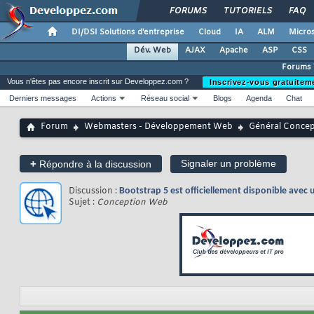
FORUMS
TUTORIELS
FAQ
DI/DSI Solutions d'entreprise
Cloud
IA
ALM
Micros
Dév. Web
AJAX
Apache
ASP
CSS
Forums
Vous n'êtes pas encore inscrit sur Developpez.com ?
Inscrivez-vous gratuitem
Derniers messages
Actions
Réseau social
Blogs
Agenda
Chat
Forum
Webmasters - Développement Web
Général Conce
+
Signaler un problème
Répondre à la discussion
Discussion :
Bootstrap 5 est officiellement disponible av
Sujet :
Conception Web