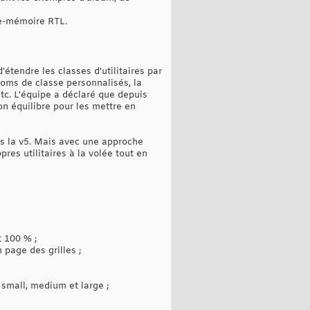
de-mémoire RTL.
étendre les classes d'utilitaires par
noms de classe personnalisés, la
tc. L'équipe a déclaré que depuis
bon équilibre pour les mettre en
ans la v5. Mais avec une approche
res utilitaires à la volée tout en
t 100 % ;
 page des grilles ;
 small, medium et large ;