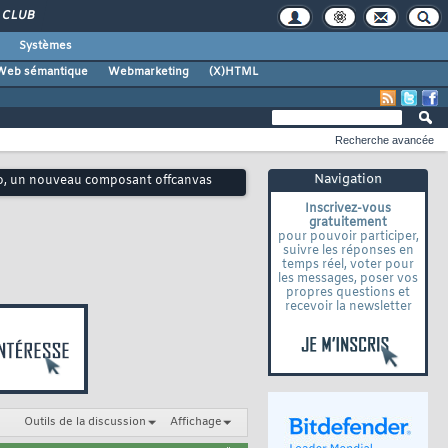
CLUB
Systèmes
Web sémantique
Webmarketing
(X)HTML
Recherche avancée
Navigation
ogo, un nouveau composant offcanvas
Inscrivez-vous
gratuitement
pour pouvoir participer,
suivre les réponses en
temps réel, voter pour
les messages, poser vos
propres questions et
recevoir la newsletter
Outils de la discussion
Affichage