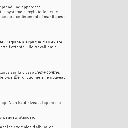
comprend une apparence
 le système d'exploitation et le
 standard entièrement sémantiques :
e. L'équipe a expliqué qu'il existe
te flottante. Elle travaillerait
aires sur la classe
.form-control
.
 de type
file
fonctionnels, le nouveau
rap. À un haut niveau, l'approche
 les paquets standard ;
sant les exemples d'album, de