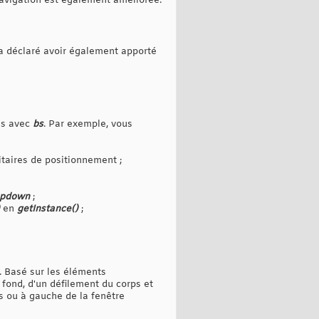
navigation est également améliorée.
 a déclaré avoir également apporté
ms avec
bs
. Par exemple, vous
taires de positionnement ;
opdown
;
en
getInstance()
;
. Basé sur les éléments
 fond, d'un défilement du corps et
s ou à gauche de la fenêtre