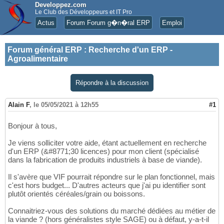
Developpez.com
Le Club des Développeurs et IT Pro
Actus
Forum Forum g�n�ral ERP
Emploi
Forum général ERP
:
Recherche d'un ERP -
Agroalimentaire
Répondre à la discussion
Alain F
,
le 05/05/2021 à 12h55
#1
Bonjour à tous,
Je viens solliciter votre aide, étant actuellement en recherche
d'un ERP (&#8771;30 licences) pour mon client (spécialisé
dans la fabrication de produits industriels à base de viande).
Il s'avère que VIF pourrait répondre sur le plan fonctionnel, mais
c'est hors budget... D'autres acteurs que j'ai pu identifier sont
plutôt orientés céréales/grain ou boissons.
Connaitriez-vous des solutions du marché dédiées au métier de
la viande ? (hors généralistes style SAGE) ou à défaut, y-a-t-il