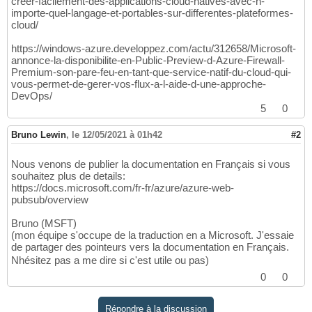
creer-facilement-des-applications-cloud-natives-avec-n-
importe-quel-langage-et-portables-sur-differentes-plateformes-
cloud/
https://windows-azure.developpez.com/actu/312658/Microsoft-
annonce-la-disponibilite-en-Public-Preview-d-Azure-Firewall-
Premium-son-pare-feu-en-tant-que-service-natif-du-cloud-qui-
vous-permet-de-gerer-vos-flux-a-l-aide-d-une-approche-
DevOps/
5
0
Bruno Lewin
,
le 12/05/2021 à 01h42
#2
Nous venons de publier la documentation en Français si vous
souhaitez plus de details:
https://docs.microsoft.com/fr-fr/azure/azure-web-
pubsub/overview
Bruno (MSFT)
(mon équipe s'occupe de la traduction en a Microsoft. J'essaie
de partager des pointeurs vers la documentation en Français.
Nhésitez pas a me dire si c'est utile ou pas)
0
0
Répondre à la discussion