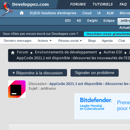
FORUMS
TUTORIELS
FAQ
DI/DSI Solutions d'entreprise
Cloud
IA
ALM
Micros
EDI
4D
Delphi
Eclipse
JetBr
Actual
Vous n'êtes pas encore inscrit sur Developpez.com ?
Inscrivez-vous gratuitem
Derniers messages
Actions
Réseau social
Blogs
Agenda
Chat
Forum
Environnements de développement
Autres EDI
AppCode 2021.1 est disponible : découvrez les nouveautés de l'ED
+
Signaler un problème
Répondre à la discussion
Discussion :
AppCode 2021.1 est disponible : découvrez les 
Sujet :
JetBrains