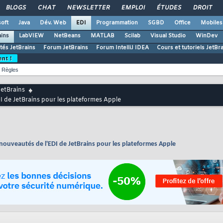
BLOGS
CHAT
NEWSLETTER
EMPLOI
ÉTUDES
DROIT
oft
Java
Dév. Web
EDI
Programmation
SGBD
Office
Mobiles
ains
LabVIEW
NetBeans
MATLAB
Scilab
Visual Studio
WinDev
ités JetBrains
Forum JetBrains
Forum IntelliJ IDEA
Cours et tutoriels JetBr
ent !
Règles
JetBrains
I de JetBrains pour les plateformes Apple
nouveautés de l'EDI de JetBrains pour les plateformes Apple