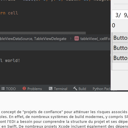
concept de "projets de confiance" pour atténuer les risques associés
bles. En effet, de nombreux systèmes de build modernes, y compris S
dont l'EDI a besoin pour comprendre la structure du projet et ses dép
it en Swift. De nombreux projets Xcode incluent également des dépe