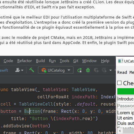
nsuite été réutilisée lorsque JetBrains a créé CLion. Les deux équipe
ctionnalités d'EDI, et Swift n'a pas fait exception.
timé que le meilleur EDI pour l'utilisation multiplateforme de Swift ét
es d'exploitation. L'entreprise a donc créé la première version du plu
La fonctionnalité de ce plugin équivaut essentiellement à la prise en
it avec le modèle de projet CMake, mais en 2018, JetBrains a implém
i a été réutilisé plus tard dans AppCode. Et enfin, le plugin Swift p