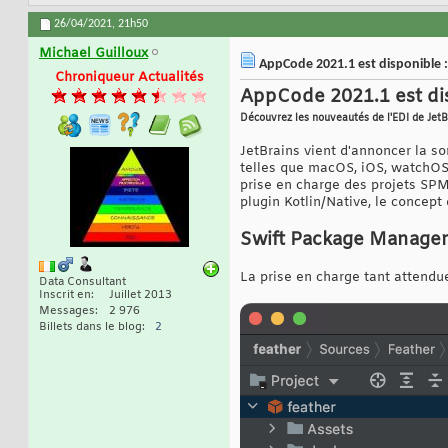
26/04/2021,
21h50
Michael Guilloux
AppCode 2021.1 est disponible :
Chroniqueur Actualités
AppCode 2021.1 est di
Découvrez les nouveautés de l'EDI de JetB
JetBrains vient d'annoncer la s
telles que macOS, iOS, watchOS 
prise en charge des projets SPM
plugin Kotlin/Native, le concept
Swift Package Manage
La prise en charge tant attend
Data Consultant
Inscrit en
Juillet 2013
Messages
2 976
Billets dans le blog
2