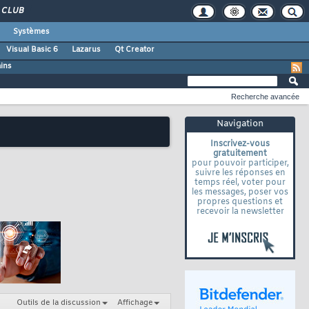
CLUB
Systèmes
Visual Basic 6
Lazarus
Qt Creator
ains
Recherche avancée
Navigation
Inscrivez-vous
gratuitement
pour pouvoir participer,
suivre les réponses en
temps réel, voter pour
les messages, poser vos
propres questions et
recevoir la newsletter
Outils de la discussion
Affichage