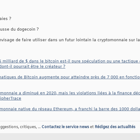
aies ?
usse du dogecoin ?
sage de faire utiliser dans un futur lointain la cryptomonnaie sur l
,5 milliard de $ dans le bitcoin est-il pure spéculation ou une tactiqu
ont-il pourrait être le créateur ?
atiques de Bitcoin augmente pour atteindre près de 7 000 en foncti
tomonnaie a diminué en 2020, mais les violations liées à la finance dé
CipherTrace
tomonnaie native du réseau Ethereum, a franchi la barre des 1000 dolla
gestions, critiques, ...
Contactez le service news
et
Rédigez des actualités