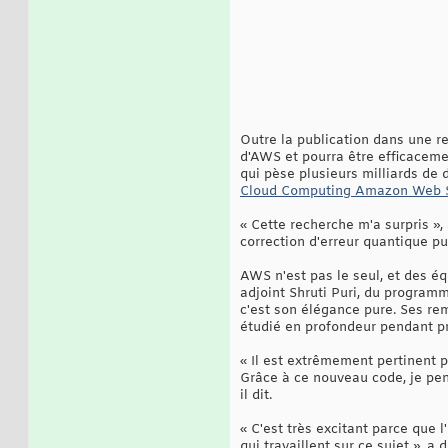
Outre la publication dans une re
d'AWS et pourra être efficacem
qui pèse plusieurs milliards de d
Cloud Computing Amazon Web S
« Cette recherche m'a surpris »,
correction d'erreur quantique p
AWS n'est pas le seul, et des éq
adjoint Shruti Puri, du program
c'est son élégance pure. Ses re
étudié en profondeur pendant p
« Il est extrêmement pertinent 
Grâce à ce nouveau code, je pen
il dit.
« C'est très excitant parce que 
qui travaillent sur ce sujet », 