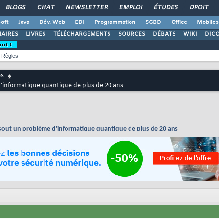
BLOGS
CHAT
NEWSLETTER
EMPLOI
ÉTUDES
DROIT
oft
Java
Dév. Web
EDI
Programmation
SGBD
Office
Mobiles
AIRES
LIVRES
TÉLÉCHARGEMENTS
SOURCES
DÉBATS
WIKI
DIC
ent !
Règles
és
d'informatique quantique de plus de 20 ans
ésout un problème d'informatique quantique de plus de 20 ans