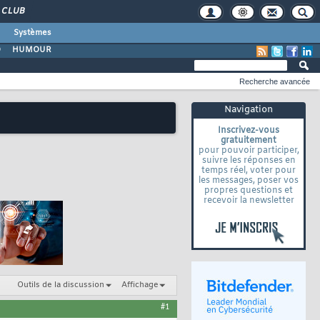
CLUB
Systèmes
O
HUMOUR
Recherche avancée
Navigation
Inscrivez-vous
gratuitement
pour pouvoir participer,
suivre les réponses en
temps réel, voter pour
les messages, poser vos
propres questions et
recevoir la newsletter
Outils de la discussion
Affichage
#1