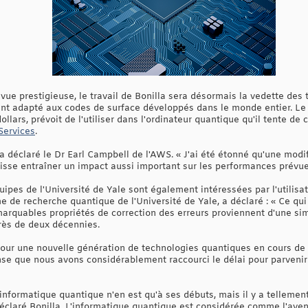
vue prestigieuse, le travail de Bonilla sera désormais la vedette des 
ent adapté aux codes de surface développés dans le monde entier. Le
ollars, prévoit de l'utiliser dans l'ordinateur quantique qu'il tente de
ervices
.
 a déclaré le Dr Earl Campbell de l'AWS. « J'ai été étonné qu'une modi
uisse entraîner un impact aussi important sur les performances prévue
uipes de l'Université de Yale sont également intéressées par l'utilis
me de recherche quantique de l'Université de Yale, a déclaré : « Ce q
marquables propriétés de correction des erreurs proviennent d'une sim
rès de deux décennies.
pour une nouvelle génération de technologies quantiques en cours de 
se que nous avons considérablement raccourci le délai pour parvenir à
l'informatique quantique n'en est qu'à ses débuts, mais il y a tellem
a déclaré Bonilla. L'informatique quantique est considérée comme l'ave