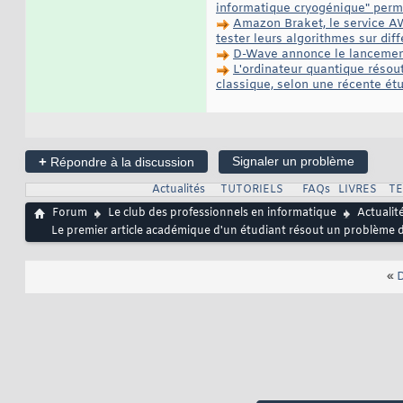
informatique cryogénique" perme
Amazon Braket, le service AWS
tester leurs algorithmes sur dif
D-Wave annonce le lancement 
L'ordinateur quantique résou
classique, selon une récente ét
+
Signaler un problème
Répondre à la discussion
Actualités
TUTORIELS
FAQs
LIVRES
T
Forum
Le club des professionnels en informatique
Actualit
Le premier article académique d'un étudiant résout un problème 
«
D