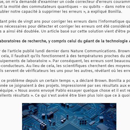
e, on m'a demandé d'examiner un code correcteur d'erreurs courammen
ant la moitié des commutateurs quantiques – ou qubits – dans notre 
ler notre capacité à supprimer les erreurs », a expliqué Bonilla.
dant près de vingt ans pour corriger les erreurs dans l'informatique q
es nécessaires pour détecter et corriger les erreurs ont été considér
eurs a ainsi été doublée. Un article basé sur cette solution vient d'êtr
 laboratoires de recherche, y compris celui du géant de la technologi
de l’article publié lundi dernier dans Nature Communications. Brown a
 cela, il faudrait qu'ils fonctionnent à des températures proches du zér
quipements de laboratoire ». Par conséquent, les erreurs sont beauco
-conducteurs. Au lieu de cela, les scientifiques cherchent des moyens
ls servent de vérificateurs les uns pour les autres, révélant où les err
ur ce problème depuis un certain temps », a déclaré Brown. Bonilla a 
née se joignaient à des projets. Impressionné par ses résultats aux 
l’équipe. « Nous avons envoyé Pablo essayer quelque chose et il est 
lents résultats ». Ce qui s'est avéré être bien plus loin que ce à quoi