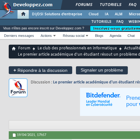
FORUMS
TUTORIELS
FAQ
DI/DSI Solutions d'entreprise
Cloud
IA
ALM
Micros
TUTORIELS
FAQ
WEBIN
Vous n'êtes pas encore inscrit sur Developpez.com ?
Inscrivez-vous gratuitem
Derniers messages
Actions
Réseau social
Blogs
Agenda
Chat
Forum
Le club des professionnels en informatique
Actualit
Le premier article académique d'un étudiant résout un problème 
+
Signaler un problème
Répondre à la discussion
Discussion :
Le premier article académique d'un étudiant r
19/04/2021,
17h57