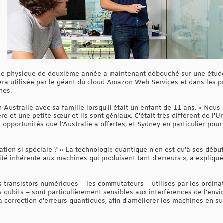
s de physique de deuxième année a maintenant débouché sur une étude
 sera utilisée par le géant du cloud Amazon Web Services et dans le
nes.
n Australie avec sa famille lorsqu'il était un enfant de 11 ans. « No
e et une petite sœur et ils sont géniaux. C'était très différent de l'U
opportunités que l'Australie a offertes, et Sydney en particulier pour m
ation si spéciale ? « La technologie quantique n'en est qu'à ses débu
ilité inhérente aux machines qui produisent tant d'erreurs », a expli
es transistors numériques – les commutateurs – utilisés par les ordin
 qubits – sont particulièrement sensibles aux interférences de l'envi
la correction d'erreurs quantiques, afin d'améliorer les machines en s