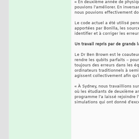
« En deuxième année de physiqu
pouvions l'améliorer. En invers
nous pouvions effectivement doub
Le code actuel a été utilisé pen
apportées par Bonilla, les sourc
identifier et à corriger les err
Un travail repris par de grands
Le Dr Ben Brown est le coauteur 
rendre les qubits parfaits – pour
toujours des erreurs dans les é
ordinateurs traditionnels à semi
agissent collectivement afin qu'i
« À Sydney, nous travaillions s
où les étudiants de deuxième an
programme l'a laissé rejoindre 
simulations qui ont donné d'excel