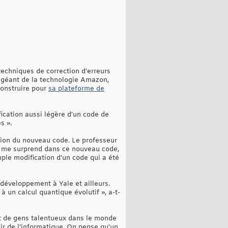
techniques de correction d'erreurs
 géant de la technologie Amazon,
 construire pour
sa plateforme de
fication aussi légère d'un code de
s ».
ation du nouveau code. Le professeur
ui me surprend dans ce nouveau code,
ple modification d'un code qui a été
développement à Yale et ailleurs.
 un calcul quantique évolutif », a-t-
ent de gens talentueux dans le monde
nir de l'informatique. On pense qu'un