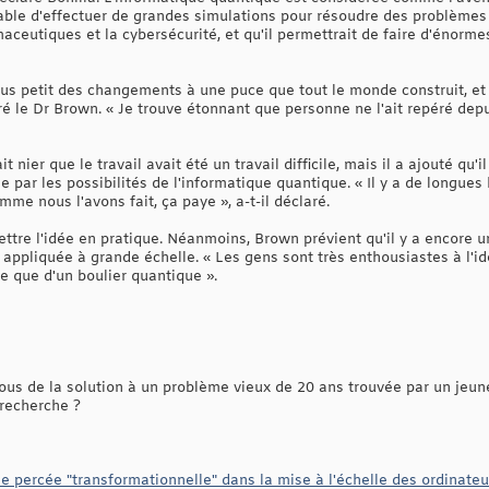
able d'effectuer de grandes simulations pour résoudre des problèmes
maceutiques et la cybersécurité, et qu'il permettrait de faire d'énorme
lus petit des changements à une puce que tout le monde construit, et
ré le Dr Brown. « Je trouve étonnant que personne ne l'ait repéré dep
 nier que le travail avait été un travail difficile, mais il a ajouté qu'i
par les possibilités de l'informatique quantique. « Il y a de longues h
me nous l'avons fait, ça paye », a-t-il déclaré.
ettre l'idée en pratique. Néanmoins, Brown prévient qu'il y a encore 
 appliquée à grande échelle. « Les gens sont très enthousiastes à l'id
re que d'un boulier quantique ».
s de la solution à un problème vieux de 20 ans trouvée par un jeune
 recherche ?
ne percée "transformationnelle" dans la mise à l'échelle des ordinate