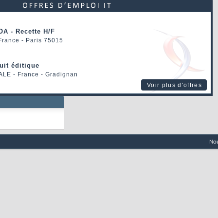
OA - Recette H/F
 France - Paris 75015
uit éditique
ALE
- France - Gradignan
Voir plus d'offres
Nou