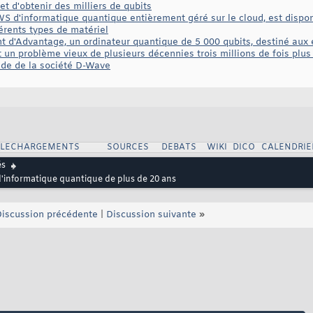
t d'obtenir des milliers de qubits
 d'informatique quantique entièrement géré sur le cloud, est disponi
férents types de matériel
d'Advantage, un ordinateur quantique de 5 000 qubits, destiné aux 
t un problème vieux de plusieurs décennies trois millions de fois plu
ude de la société D-Wave
ELECHARGEMENTS
SOURCES
DEBATS
WIKI
DICO
CALENDRIE
és
d'informatique quantique de plus de 20 ans
iscussion précédente
|
Discussion suivante
»