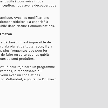
t utilisé pour voir si nous
conception, nous avons découvert que
uantique. Avec les modifications
ablement réduites. La capacité à
e publié dans Nature Communications.
e Amazon
 déclaré : « Il est impossible de
o absolu, et de toute façon, il y a
up plus fréquentes que pour les
 de faire en sorte que les qubits
eurs se sont produites.
postulé pour rejoindre un programme
examens, le responsable du
revenu avec un code et des
 on s'attendait, a poursuivi Dr Brown.