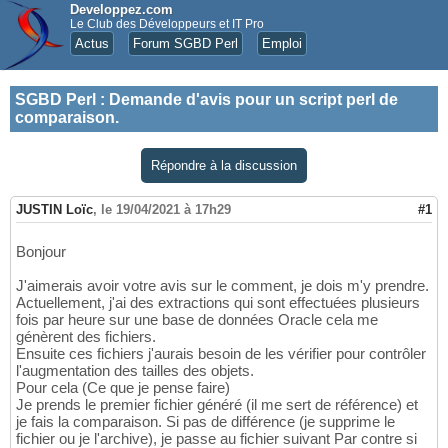
Developpez.com
Le Club des Développeurs et IT Pro
Actus
Forum SGBD Perl
Emploi
SGBD Perl
:
Demande d'avis pour un script perl de
comparaison.
Répondre à la discussion
JUSTIN Loïc
,
le 19/04/2021 à 17h29
#1
Bonjour
J'aimerais avoir votre avis sur le comment, je dois m'y prendre.
Actuellement, j'ai des extractions qui sont effectuées plusieurs
fois par heure sur une base de données Oracle cela me
génèrent des fichiers.
Ensuite ces fichiers j'aurais besoin de les vérifier pour contrôler
l'augmentation des tailles des objets.
Pour cela (Ce que je pense faire)
Je prends le premier fichier généré (il me sert de référence) et
je fais la comparaison. Si pas de différence (je supprime le
fichier ou je l'archive), je passe au fichier suivant Par contre si