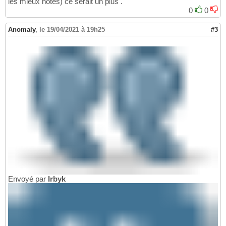
les mieux notés) ce serait un plus .
0
0
Anomaly
,
le 19/04/2021 à 19h25
#3
Envoyé par
Irbyk