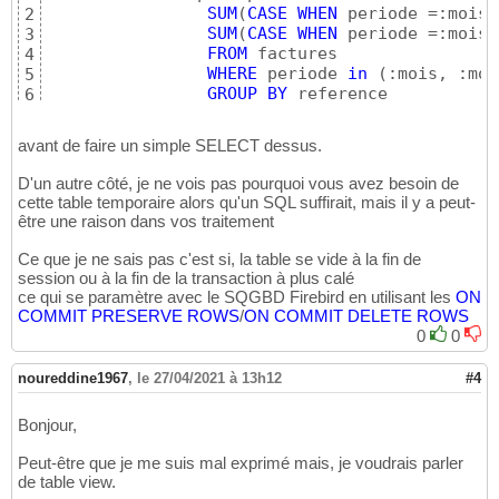
SUM
(
CASE
WHEN
 periode =:mois 
2
SUM
(
CASE
WHEN
 periode =:mois_
3
FROM
 factures

4
WHERE
 periode 
in
(
:mois, :moi
5
GROUP
BY
 reference
6
avant de faire un simple SELECT dessus.
D'un autre côté, je ne vois pas pourquoi vous avez besoin de
cette table temporaire alors qu'un SQL suffirait, mais il y a peut-
être une raison dans vos traitement
Ce que je ne sais pas c'est si, la table se vide à la fin de
session ou à la fin de la transaction à plus calé
ce qui se paramètre avec le SQGBD Firebird en utilisant les
ON
COMMIT
PRESERVE
ROWS
/
ON
COMMIT
DELETE
ROWS
0
0
noureddine1967
,
le 27/04/2021 à 13h12
#4
Bonjour,
Peut-être que je me suis mal exprimé mais, je voudrais parler
de table view.