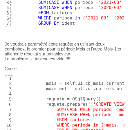
SUM
(
CASE
WHEN
 periode =
'2021-03'
TH
3
SUM
(
CASE
WHEN
 periode =
'2020-03'
TH
4
FROM
 factures

5
WHERE
 periode 
in
(
'2021-03'
, 
'2020-
6
GROUP
BY
 ident
7
Je voudrais paramétré cette requête en utilisant deux
combobox, le premier pour la période Mois et l'autre Mois-1 et
afficher le résultat sur un tableview.
Le problème, le tableau est vide !!!!
Code :
1
            mois = self.ui.cb_mois.currentTe
2
            mois_ant = self.ui.cb_mois_ant.c
3
4
            requete = QSqlQuery
(
)
5
            requete.prepare
(
''
'CREATE VIEW t
6
                SUM(CASE WHEN periode =:mois
7
                SUM(CASE WHEN periode =:mois
8
                FROM factures
9
                WHERE periode in (:mois, :mo
10