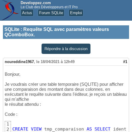
Developpez.com
Le Club des Développeurs et IT Pro
Actus
Forum SQLite
Emploi
SQLite
:
Requête SQL avec paramètres valeurs
QComboBox.
Répondre à la discussion
noureddine1967
,
le 18/04/2021 à 12h49
#1
Bonjour,
Je voudrais créer une table temporaire (SQLITE) pour afficher
une comparaison des montant dans deux colonnes. en
exécutant le requête suivante dans l'éditeur, je reçois un tableau
qui m'affiche
le résultat attendu :
Code :
1
CREATE
VIEW
 tmp_comparaison 
AS
SELECT
 ident, 
2