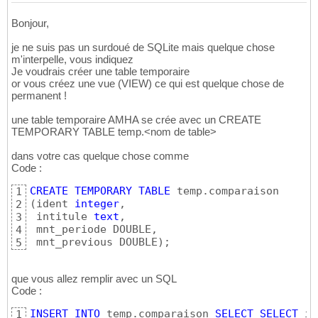
Bonjour,
je ne suis pas un surdoué de SQLite mais quelque chose
m'interpelle, vous indiquez
Je voudrais créer une table temporaire
or vous créez une vue (VIEW) ce qui est quelque chose de
permanent !
une table temporaire AMHA se crée avec un CREATE
TEMPORARY TABLE temp.<nom de table>
dans votre cas quelque chose comme
Code :
CREATE
TEMPORARY
TABLE
1
(
ident 
integer
,

2
 intitule 
text
,

3
 mnt_periode DOUBLE,

4
 mnt_previous DOUBLE
)
;
5
que vous allez remplir avec un SQL
Code :
INSERT
INTO
 temp.comparaison 
SELECT
SELECT
 id
1