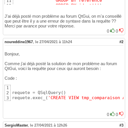
                GROUP BY reference
11
                ORDER BY ident'
''
)
12
            requete.bindValue
(
":mois"
, mois
)
13
            requete.bindValue
(
":mois_ant"
, m
14
J'ai déjà posté mon problème au forum QtGui, on m'a conseillé
            requete.
exec
(
)
que peut être il y a une erreur de syntaxe dans la requête ??
15
Merci par avance pour votre réponse.
16
        self.model_comparaison_ventes = QSql
0
0
17
        self.model_comparaison_ventes.setTab
18
        self.model_comparaison_ventes.
select
19
noureddine1967
,
le 27/04/2021 à 11h24
#2
        self.ui.tableView_comparaison.setMod
20
Bonjour,
Comme j'ai déjà posté la solution de mon problème au forum
QtGui, voici la requête pour ceux qui auront besoin :
Code :
1
requete = QSqlQuery
(
)
2
requete.exec_
(
'CREATE VIEW tmp_comparaison AS
3
0
0
SergioMaster
,
le 27/04/2021 à 12h26
#3