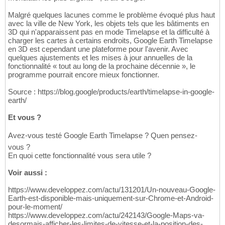
Malgré quelques lacunes comme le problème évoqué plus haut
avec la ville de New York, les objets tels que les bâtiments en
3D qui n'apparaissent pas en mode Timelapse et la difficulté à
charger les cartes à certains endroits, Google Earth Timelapse
en 3D est cependant une plateforme pour l'avenir. Avec
quelques ajustements et les mises à jour annuelles de la
fonctionnalité « tout au long de la prochaine décennie », le
programme pourrait encore mieux fonctionner.
Source : https://blog.google/products/earth/timelapse-in-google-
earth/
Et vous ?
Avez-vous testé Google Earth Timelapse ? Quen pensez-
vous ?
En quoi cette fonctionnalité vous sera utile ?
Voir aussi :
https://www.developpez.com/actu/131201/Un-nouveau-Google-
Earth-est-disponible-mais-uniquement-sur-Chrome-et-Android-
pour-le-moment/
https://www.developpez.com/actu/242143/Google-Maps-va-
desormais-afficher-les-limites-de-vitesse-et-la-position-des-