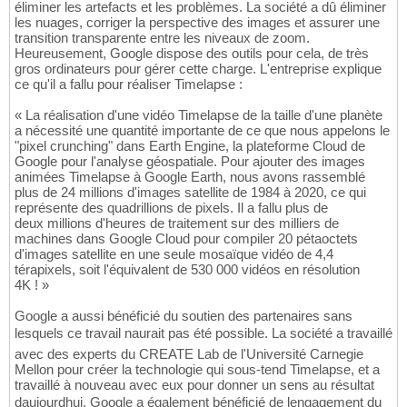
éliminer les artefacts et les problèmes. La société a dû éliminer
les nuages, corriger la perspective des images et assurer une
transition transparente entre les niveaux de zoom.
Heureusement, Google dispose des outils pour cela, de très
gros ordinateurs pour gérer cette charge. L'entreprise explique
ce qu'il a fallu pour réaliser Timelapse :
« La réalisation d'une vidéo Timelapse de la taille d'une planète
a nécessité une quantité importante de ce que nous appelons le
"pixel crunching" dans Earth Engine, la plateforme Cloud de
Google pour l'analyse géospatiale. Pour ajouter des images
animées Timelapse à Google Earth, nous avons rassemblé
plus de 24 millions d'images satellite de 1984 à 2020, ce qui
représente des quadrillions de pixels. Il a fallu plus de
deux millions d'heures de traitement sur des milliers de
machines dans Google Cloud pour compiler 20 pétaoctets
d'images satellite en une seule mosaïque vidéo de 4,4
térapixels, soit l'équivalent de 530 000 vidéos en résolution
4K ! »
Google a aussi bénéficié du soutien des partenaires sans
lesquels ce travail naurait pas été possible. La société a travaillé
avec des experts du CREATE Lab de l'Université Carnegie
Mellon pour créer la technologie qui sous-tend Timelapse, et a
travaillé à nouveau avec eux pour donner un sens au résultat
daujourdhui. Google a également bénéficié de lengagement du