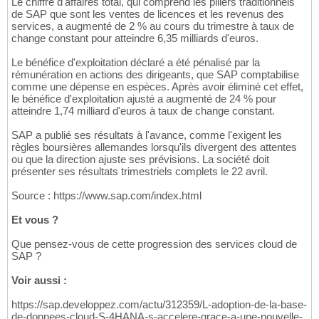
Le chiffre d'affaires total, qui comprend les piliers traditionnels
de SAP que sont les ventes de licences et les revenus des
services, a augmenté de 2 % au cours du trimestre à taux de
change constant pour atteindre 6,35 milliards d'euros.
Le bénéfice d'exploitation déclaré a été pénalisé par la
rémunération en actions des dirigeants, que SAP comptabilise
comme une dépense en espèces. Après avoir éliminé cet effet,
le bénéfice d'exploitation ajusté a augmenté de 24 % pour
atteindre 1,74 milliard d'euros à taux de change constant.
SAP a publié ses résultats à l'avance, comme l'exigent les
règles boursières allemandes lorsqu'ils divergent des attentes
ou que la direction ajuste ses prévisions. La société doit
présenter ses résultats trimestriels complets le 22 avril.
Source : https://www.sap.com/index.html
Et vous ?
Que pensez-vous de cette progression des services cloud de
SAP ?
Voir aussi :
https://sap.developpez.com/actu/312359/L-adoption-de-la-base-
de-donnees-cloud-S-4HANA-s-accelere-grace-a-une-nouvelle-