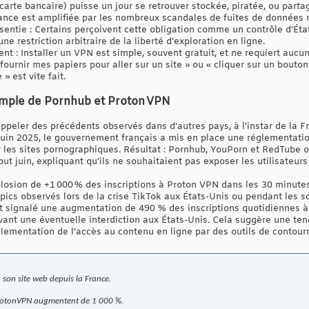
é, carte bancaire) puisse un jour se retrouver stockée, piratée, ou pa
iance est amplifiée par les nombreux scandales de fuites de données 
ntie : Certains perçoivent cette obligation comme un contrôle d’État 
e restriction arbitraire de la liberté d’exploration en ligne.
ent : Installer un VPN est simple, souvent gratuit, et ne requiert au
fournir mes papiers pour aller sur un site » ou « cliquer sur un bouto
» est vite fait.
exemple de Pornhub et Proton VPN
appeler des précédents observés dans d'autres pays, à l'instar de la F
juin 2025, le gouvernement français a mis en place une réglementatio
ur les sites pornographiques. Résultat : Pornhub, YouPorn et RedTube on
but juin, expliquant qu’ils ne souhaitaient pas exposer les utilisateur
losion de +1 000 % des inscriptions à Proton VPN dans les 30 minute
s pics observés lors de la crise TikTok aux États-Unis ou pendant les 
ignalé une augmentation de 490 % des inscriptions quotidiennes à l
vant une éventuelle interdiction aux États-Unis. Cela suggère une ten
glementation de l'accès au contenu en ligne par des outils de conto
 son site web depuis la France.
@ProtonVPN augmentent de 1 000 %.