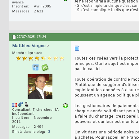
Je ne répondrai à aucune questio
avancé
- Si c'est simple tu dis que c'est com
Inscrit en
Avril 2005
- Si c'est compliqué tu dis que c'est 
Messages
2 631
27/07/2025,
17h24
Matthieu Vergne
Membre éprouvé
Toutes ces ruées vers la protec
principes. Oui le sujet est impor
pas le cas ici.
Toute opération de contrôle mod
Plutôt que de suggérer d'utilis
exploitant les données à d'autre
poussent un agenda politique plu
Les gestionnaires de paiements 
Consultant IT, chercheur IA
chaque année soit disant pour "p
indépendant
à faire du chantage, c'est parei
Inscrit en
Novembre
pouvoirs et qui leur est monté à 
2011
Messages
2 494
Billets dans le blog
3
On vit dans une période noire po
à acheter. Pour rappel, en France 