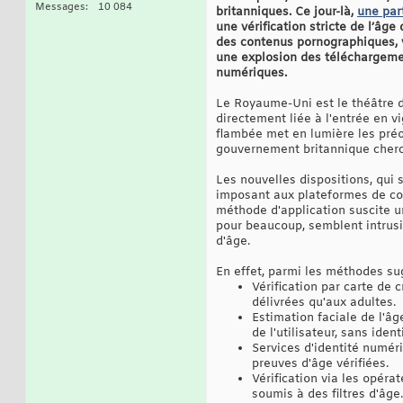
Messages
10 084
britanniques. Ce jour-là,
une par
une vérification stricte de l’âge
des contenus pornographiques, 
une explosion des téléchargement
numériques.
Le Royaume-Uni est le théâtre 
directement liée à l'entrée en v
flambée met en lumière les préoc
gouvernement britannique cherch
Les nouvelles dispositions, qui s
imposant aux plateformes de cont
méthode d'application suscite un
pour beaucoup, semblent intrusifs
d'âge.
En effet, parmi les méthodes sug
Vérification par carte de 
délivrées qu'aux adultes.
Estimation faciale de l'âg
de l'utilisateur, sans ide
Services d'identité numéri
preuves d'âge vérifiées.
Vérification via les opéra
soumis à des filtres d'âge.