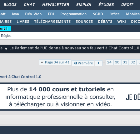
BLOGS
CHAT
NEWSLETTER
EMPLOI
ÉTUDES
DROIT
oft
Java
Dév. Web
EDI
Programmation
SGBD
Office
Mobiles
AIRES
LIVRES
TÉLÉCHARGEMENTS
SOURCES
DÉBATS
WIKI
DIC
ent !
Règles
és
Le Parlement de l’UE donne à nouveau son feu vert à Chat Control 1.0
...
Page 34 sur 41
24
30
31
32
Première
ert à Chat Control 1.0