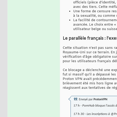
officiels (pièce d’identit
avec des tiers. Cette méf
Une forme de censure resse
à la sexualité, ou comme un
La facilité de contournem
avancée. Le choix entre « 
utilisateur belge ou suisse 
Le parallèle français : l’
Cette situation n'est pas sans r
Royaume-Uni sur ce terrain. En 
vérification d’âge obligatoire s
pour les utilisateurs français dé
Ce blocage a déclenché une exp
fut si massif qu’il a dépassé le
Proton VPN avait précédemment s
brièvement été mis hors ligne a
réagissent aux tentatives de ré
Envoyé par
ProtonVPN
17 h - PornHub bloque l'accès à
17 h 30 - Les inscriptions à 