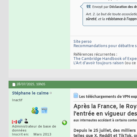
Envoyé par
Déclaration des d
Art. 2. Le but de toute associat
sûreté
, et la
résistance à l'oppr
Site perso
Recommandations pour débattre 
Références récurrentes :
The Cambridge Handbook of Exper
L’Art d’avoir toujours raison
(ou ce 
28/07/2025,
10h05
Stéphane le calme
Les téléchargements de VPN explo
Inactif
Après la France, le R
l'entrée en vigueur des
aux internautes accédant à certains conte
Administrateur de base de
Depuis le 25 juillet, des millie
données
Inscrit en
Mars 2013
telles que X, Reddit et TikTok, 