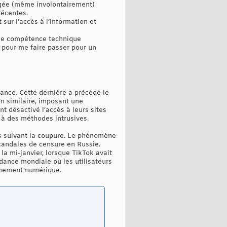
rtagée (même involontairement)
récentes.
sur l’accès à l’information et
cune compétence technique
n pour me faire passer pour un
rance. Cette dernière a précédé le
n similaire, imposant une
t désactivé l’accès à leurs sites
s à des méthodes intrusives.
s suivant la coupure. Le phénomène
scandales de censure en Russie.
a mi-janvier, lorsque TikTok avait
dance mondiale où les utilisateurs
urnement numérique.