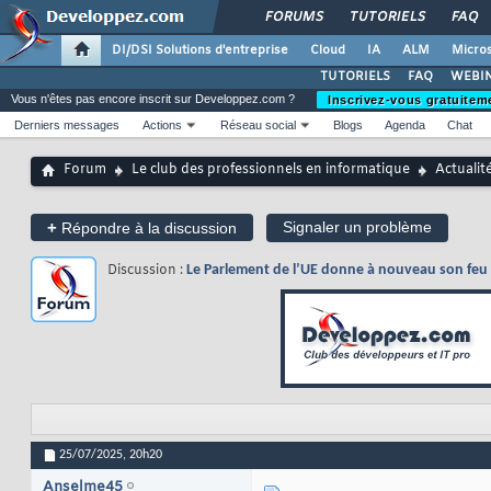
FORUMS
TUTORIELS
FAQ
DI/DSI Solutions d'entreprise
Cloud
IA
ALM
Micros
TUTORIELS
FAQ
WEBIN
Vous n'êtes pas encore inscrit sur Developpez.com ?
Inscrivez-vous gratuitem
Derniers messages
Actions
Réseau social
Blogs
Agenda
Chat
Forum
Le club des professionnels en informatique
Actualit
+
Signaler un problème
Répondre à la discussion
Discussion :
Le Parlement de l’UE donne à nouveau son feu v
25/07/2025,
20h20
Anselme45