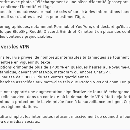
dentité avec photo : Téléchargement d'une pièce d'identité (passeport,
confirmer l'identité et l'âge.
 bancaires ou adresses e-mail : Accès sécurisé à des informations ban
e-mail sur d'autres services pour estimer l'âge.
pornographiques, notamment Pornhub et YouPorn, ont déclaré qu'ils s
els que BlueSky, Reddit, Discord, Grindr et X mettent en place des co
des contenus préjudiciables.
e vers les VPN
ans leur vie privée, de nombreux internautes britanniques se tournen
entrée en vigueur du texte :
iptions grimper de plus de 1 400 % en quelques heures au Royaume-Un
itannique, devant WhatsApp, Instagram ou encore ChatGPT.
 hausse de 1 000 % de ses ventes quotidiennes.
cherches associées aux mots-clés tels que Proton VPN ont connu un p
s ont rapporté une augmentation significative de leurs téléchargem
u'elle survient dans un contexte où la demande de VPN était déjà fo
t ou la protection de la vie privée face à la surveillance en ligne. Ce
les réglementations.
lité simple : les internautes refusent massivement de soumettre leur
ou de médias sociaux.