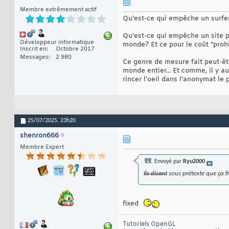
Membre extrêmement actif
Qu'est-ce qui empêche un surfer
Qu'est-ce qui empêche un site p
Développeur informatique
monde? Et ce pour le coût "prohi
Inscrit en
Octobre 2017
Messages
2 980
Ce genre de mesure fait peut-êt
monde entier... Et comme, il y a
rincer l'oeil dans l'anonymat le 
25/07/2025,
23h20
shenron666
Membre Expert
Envoyé par
Ryu2000
Ils disent
sous prétexte
que ça fi
fixed
Tutoriels OpenGL