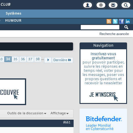
CLUB
Systèmes
O
HUMOUR
Recherche avancée
Navigation
Inscrivez-vous
gratuitement
...
33
34
35
36
37
38
Dernière
pour pouvoir participer,
suivre les réponses en
temps réel, voter pour
les messages, poser vos
propres questions et
recevoir la newsletter
Outils de la discussion
Affichage
#661