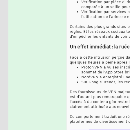
Vérification par pièce d'i
comparée à un selfie pour 
Vérification par services
l'utilisation de l'adresse 
Certains des plus grands sites 
règles. Et les réseaux sociaux t
d'empêcher les enfants de voir 
Un effet immédiat : la rué
Face à cette intrusion perçue d
quelques heures à peine après l’
Proton VPN a vu ses inscr
sommet de l’App Store br
NordVPN a enregistré une
Sur Google Trends, les re
Des fournisseurs de VPN majeur
est d'autant plus remarquable q
l'accès à du contenu géo-restrein
clairement attribuée aux nouvel
Ce comportement traduit une réa
plateformes de divertissement 