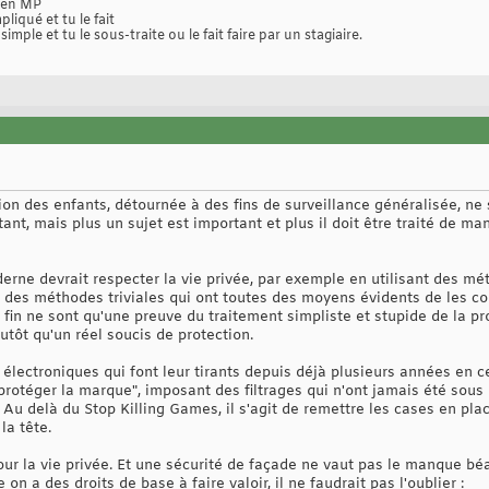
n en MP
pliqué et tu le fait
simple et tu le sous-traite ou le fait faire par un stagiaire.
tion des enfants, détournée à des fins de surveillance généralisée, n
tant, mais plus un sujet est important et plus il doit être traité de ma
erne devrait respecter la vie privée, par exemple en utilisant des m
er des méthodes triviales qui ont toutes des moyens évidents de les c
 fin ne sont qu'une preuve du traitement simpliste et stupide de la p
tôt qu'un réel soucis de protection.
électroniques qui font leur tirants depuis déjà plusieurs années en 
rotéger la marque", imposant des filtrages qui n'ont jamais été sous 
l. Au delà du Stop Killing Games, il s'agit de remettre les cases en pl
la tête.
ur la vie privée. Et une sécurité de façade ne vaut pas le manque béa
on a des droits de base à faire valoir, il ne faudrait pas l'oublier :