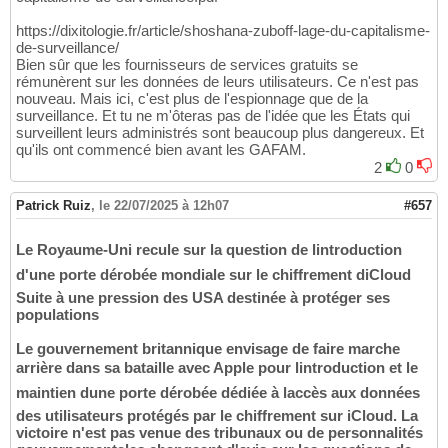
https://dixitologie.fr/article/shoshana-zuboff-lage-du-capitalisme-
de-surveillance/
Bien sûr que les fournisseurs de services gratuits se
rémunèrent sur les données de leurs utilisateurs. Ce n'est pas
nouveau. Mais ici, c'est plus de l'espionnage que de la
surveillance. Et tu ne m'ôteras pas de l'idée que les États qui
surveillent leurs administrés sont beaucoup plus dangereux. Et
qu'ils ont commencé bien avant les GAFAM.
2
0
Patrick Ruiz
,
le 22/07/2025 à 12h07
#657
Le Royaume-Uni recule sur la question de lintroduction
d'une porte dérobée mondiale sur le chiffrement diCloud
Suite à une pression des USA destinée à protéger ses
populations
Le gouvernement britannique envisage de faire marche
arrière dans sa bataille avec Apple pour lintroduction et le
maintien dune porte dérobée dédiée à laccès aux données
des utilisateurs protégés par le chiffrement sur iCloud. La
victoire n'est pas venue des tribunaux ou de personnalités