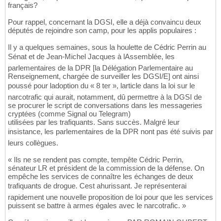
français?
Pour rappel, concernant la DGSI, elle a déjà convaincu deux
députés de rejoindre son camp, pour les applis populaires :
Il y a quelques semaines, sous la houlette de Cédric Perrin au
Sénat et de Jean-Michel Jacques à lAssemblée, les
parlementaires de la DPR [la Délégation Parlementaire au
Renseignement, chargée de surveiller les DGSI/E] ont ainsi
poussé pour ladoption du « 8 ter », larticle dans la loi sur le
narcotrafic qui aurait, notamment, dû permettre à la DGSI de
se procurer le script de conversations dans les messageries
cryptées (comme Signal ou Telegram)
utilisées par les trafiquants. Sans succès. Malgré leur
insistance, les parlementaires de la DPR nont pas été suivis par
leurs collègues.
« Ils ne se rendent pas compte, tempête Cédric Perrin,
sénateur LR et président de la commission de la défense. On
empêche les services de connaître les échanges de deux
trafiquants de drogue. Cest ahurissant. Je représenterai
rapidement une nouvelle proposition de loi pour que les services
puissent se battre à armes égales avec le narcotrafic. »