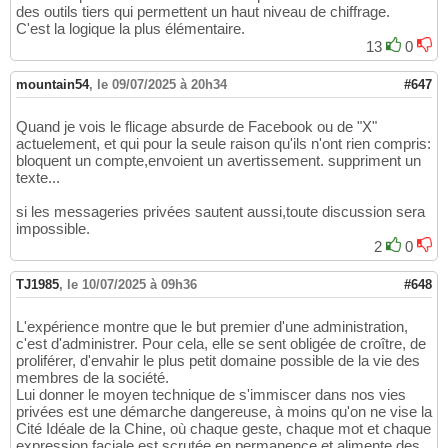
des outils tiers qui permettent un haut niveau de chiffrage.
C'est la logique la plus élémentaire.
13
0
mountain54
,
le 09/07/2025 à 20h34
#647
Quand je vois le flicage absurde de Facebook ou de "X"
actuelement, et qui pour la seule raison qu'ils n'ont rien compris:
bloquent un compte,envoient un avertissement. suppriment un
texte...
si les messageries privées sautent aussi,toute discussion sera
impossible.
2
0
TJ1985
,
le 10/07/2025 à 09h36
#648
L'expérience montre que le but premier d'une administration,
c'est d'administrer. Pour cela, elle se sent obligée de croître, de
proliférer, d'envahir le plus petit domaine possible de la vie des
membres de la société.
Lui donner le moyen technique de s'immiscer dans nos vies
privées est une démarche dangereuse, à moins qu'on ne vise la
Cité Idéale de la Chine, où chaque geste, chaque mot et chaque
expression faciale est scrutée en permanence et alimente des