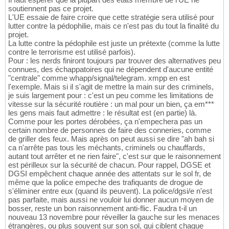
soutiennent pas ce projet.
L'UE essaie de faire croire que cette stratégie sera utilisé pour
lutter contre la pédophilie, mais ce n'est pas du tout la finalité du
projet.
La lutte contre la pédophile est juste un prétexte (comme la lutte
contre le terrorisme est utilisé parfois).
Pour : les nerds finiront toujours par trouver des alternatives peu
connues, des échappatoires qui ne dépendent d'aucune entité
"centrale" comme whapp/signal/telegram. xmpp en est
l'exemple. Mais si il s'agit de mettre la main sur des criminels,
je suis largement pour : c'est un peu comme les limitations de
vitesse sur la sécurité routière : un mal pour un bien, ça em***
les gens mais faut admettre : le résultat est (en partie) là.
Comme pour les portes dérobées, ça n'empechera pas un
certain nombre de personnes de faire des conneries, comme
de griller des feux. Mais après on peut aussi se dire "ah bah si
ca n'arrête pas tous les méchants, criminels ou chauffards,
autant tout arrêter et ne rien faire", c'est sur que le raisonnement
est périlleux sur la sécurité de chacun. Pour rappel, DGSE et
DGSI empêchent chaque année des attentats sur le sol fr, de
même que la police empeche des trafiquants de drogue de
s'éliminer entre eux (quand ils peuvent). La police/dgsi/e n'est
pas parfaite, mais aussi ne vouloir lui donner aucun moyen de
bosser, reste un bon raisonnement anti-flic. Faudra t-il un
nouveau 13 novembre pour réveiller la gauche sur les menaces
étrangères, ou plus souvent sur son sol, qui ciblent chaque