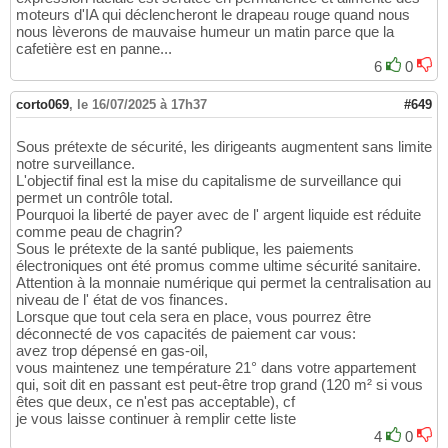
moteurs d'IA qui déclencheront le drapeau rouge quand nous
nous lèverons de mauvaise humeur un matin parce que la
cafetière est en panne...
6
0
corto069
,
le 16/07/2025 à 17h37
#649
Sous prétexte de sécurité, les dirigeants augmentent sans limite
notre surveillance.
L'objectif final est la mise du capitalisme de surveillance qui
permet un contrôle total.
Pourquoi la liberté de payer avec de l' argent liquide est réduite
comme peau de chagrin?
Sous le prétexte de la santé publique, les paiements
électroniques ont été promus comme ultime sécurité sanitaire.
Attention à la monnaie numérique qui permet la centralisation au
niveau de l' état de vos finances.
Lorsque que tout cela sera en place, vous pourrez être
déconnecté de vos capacités de paiement car vous:
avez trop dépensé en gas-oil,
vous maintenez une température 21° dans votre appartement
qui, soit dit en passant est peut-être trop grand (120 m² si vous
êtes que deux, ce n'est pas acceptable), cf
je vous laisse continuer à remplir cette liste
4
0