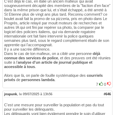
C'est déjà le cas, en italie un ancien mafieux qui avait
sougneusement décapité des membres de la "faction d'en face"
dans la même prison que lui, et s'était échappé, a été arreté à
St Etienne plus de vingt ans plus tard. Reconnu comment? ce
boulet avait fait la promo de sa pizzeria, pris en photo dans Le
Progrès, article relayé par moult moteurs de recherches et
autres IA qui ont fini par repérer sa photo, la comparer par le
logiciel des policiers italiens, qui via demande rogatoire
internationale ont fait faire intervenir la police quelques
semaines plus tard, sous le regard complètement ébahi de son
apprentie qui l'accompagnait.
Il y a une sacrée différence.
Dans le cas de ton mafieux, on a ciblé une personne
déjà
connue des services de police
, et des preuves ont été réunies
suite à l'
analyse d'un article de journal publique et
accessible à tous
.
Alors que là, on parle de fouille systématique des
courriels
privés
de
personnes lambda
.
7
0
jnspunk
,
le 09/07/2025 à 13h56
#646
C'est une mesure pour surveiller la population et pas du tout
pour surveiller les délinquants.
Les délinquants vont bien évidement prendre le soin d'utiliser