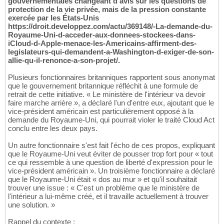
gouvernementales changeant d'avis sur les questions de
protection de la vie privée, mais de la pression constante
exercée par les États-Unis
https://droit.developpez.com/actu/369148/-La-demande-du-
Royaume-Uni-d-acceder-aux-donnees-stockees-dans-
iCloud-d-Apple-menace-les-Americains-affirment-des-
legislateurs-qui-demandent-a-Washington-d-exiger-de-son-
allie-qu-il-renonce-a-son-projet/.
Plusieurs fonctionnaires britanniques rapportent sous anonymat
que le gouvernement britannique réfléchit à une formule de
retrait de cette initiative. « Le ministère de l'intérieur va devoir
faire marche arrière », a déclaré l'un d'entre eux, ajoutant que le
vice-président américain est particulièrement opposé à la
demande du Royaume-Uni, qui pourrait violer le traité Cloud Act
conclu entre les deux pays.
Un autre fonctionnaire s'est fait l'écho de ces propos, expliquant
que le Royaume-Uni veut éviter de pousser trop fort pour « tout
ce qui ressemble à une question de liberté d'expression pour le
vice-président américain ». Un troisième fonctionnaire a déclaré
que le Royaume-Uni était « dos au mur » et qu'il souhaitait
trouver une issue : « C'est un problème que le ministère de
l'intérieur a lui-même créé, et il travaille actuellement à trouver
une solution. »
Rappel du contexte :