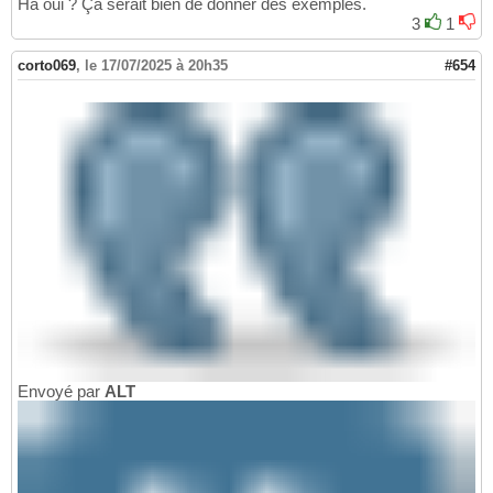
Ha oui ? Ça serait bien de donner des exemples.
3
1
corto069
,
le 17/07/2025 à 20h35
#654
Envoyé par
ALT