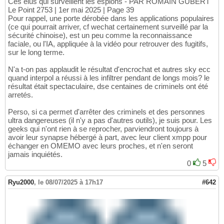
Ces élus qui surveillent les espions - PAR ROMAIN GUBERT
Le Point 2753 | 1er mai 2025 | Page 39
Pour rappel, une porte dérobée dans les applications populaires
(ce qui pourrait arriver, cf wechat certainement surveillé par la
sécurité chinoise), est un peu comme la reconnaissance
faciale, ou l'IA, appliquée à la vidéo pour retrouver des fugitifs,
sur le long terme.
N'a t-on pas applaudit le résultat d'encrochat et autres sky ecc
quand interpol a réussi à les infiltrer pendant de longs mois? le
résultat était spectaculaire, dse centaines de criminels ont été
arretés.
Perso, si ca permet d'arrêter des criminels et des personnes
ultra dangereuses (il n'y a pas d'autres outils), je suis pour. Les
geeks qui n'ont rien à se reprocher, parviendront toujours à
avoir leur synapse hébergé à part, avec leur client xmpp pour
échanger en OMEMO avec leurs proches, et n'en seront
jamais inquiétés.
0
5
Ryu2000
,
le 08/07/2025 à 17h17
#642