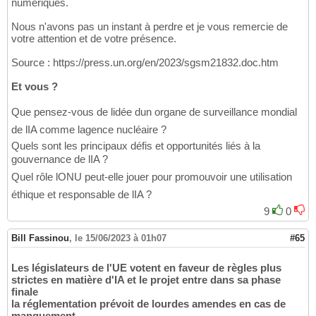
numériques.
Nous n'avons pas un instant à perdre et je vous remercie de
votre attention et de votre présence.
Source : https://press.un.org/en/2023/sgsm21832.doc.htm
Et vous ?
Que pensez-vous de lidée dun organe de surveillance mondial
de lIA comme lagence nucléaire ?
Quels sont les principaux défis et opportunités liés à la
gouvernance de lIA ?
Quel rôle lONU peut-elle jouer pour promouvoir une utilisation
éthique et responsable de lIA ?
9
0
Bill Fassinou
,
le 15/06/2023 à 01h07
#65
Les législateurs de l'UE votent en faveur de règles plus
strictes en matière d'IA et le projet entre dans sa phase
finale
la réglementation prévoit de lourdes amendes en cas de
manquement