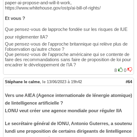
paper-ai-propose-and-will-it-work,
https://www.whitehouse.gov/ostp/ai-bill-of-rights/
Et vous ?
Que pensez-vous de lapproche fondée sur les risques de lUE
pour réglementer lIA?
Que pensez-vous de l'approche britannique qui relève plus de
l'observation qu'autre chose ?
Que pensez-vous de l'approche américaine qui se contente de
faire des recommandations sans faire de proposition de loi pour
encadrer le développement de l'IA ?
8
0
Stéphane le calme
,
le 13/06/2023 à 19h42
#64
Vers une AIEA (Agence internationale de lénergie atomique)
de lintelligence artificielle ?
LONU veut créer une agence mondiale pour réguler lIA
Le secrétaire général de lONU, Antonio Guterres, a soutenu
lundi une proposition de certains dirigeants de lintelligence