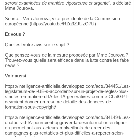
seront examinées de manière vigoureuse et urgente
", a déclaré
Mme Jourova.
Source : Vera Jourova, vice-présidente de la Commission
européenne (https://youtu.be/RZg3ZJUzQ7U)
Et vous ?
Quel est votre avis sur le sujet ?
Que pensez-vous de la mesure proposée par Mme Jourova ?
Trouvez-vous qu'elle sera efficace dans la lutte contre les fake
news ?
Voir aussi
https://intelligence-artificielle.developpez.com/actu/344451/Les-
legislateurs-de-l-UE-s-accordent-sur-un-projet-de-regles-plus-
strictes-en-matiere-d-IA-les-IA-generatives-comme-ChatGPT-
devraient-donner-un-resume-detaille-des-donnees-de-
formation-sous-copyright/
https://intelligence-artificielle.developpez.com/actu/341494/Les-
chatbots-d-IA-pourraient-aggraver-la-desinformation-en-ligne-
en-permettant-aux-acteurs-malveillants-de-creer-des-
campagnes-plus-rentables-et-plus-difficiles-a-reperer-selon-