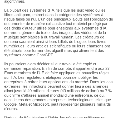
algorithmes.
La plupart des systèmes d'IA, tels que les jeux vidéo ou les
filtres antispam, entrent dans la catégorie des systèmes à
risque faible ou nul. L'un des principaux ajouts est l'obligation de
documenter de manière exhaustive tout matériel protégé par
des droits d'auteur utilisé pour enseigner aux systèmes d'IA
comment générer du texte, des images, des vidéos et de la
musique semblables à du travail humain. Les créateurs de
contenu sauraient ainsi si leurs billets de blogue, leurs livres
numériques, leurs articles scientifiques ou leurs chansons ont
été utilisés pour former des algorithmes qui alimentent des
systèmes comme ChatGPT.
Ils pourraient alors décider si leur travail a été copié et
demander réparation. En fin de compte, il appartiendra aux 27
États membres de l'UE de faire appliquer les nouvelles règles
sur l'IA. Les régulateurs étatiques pourraient obliger les
entreprises à retirer leurs applications du marché. Dans les cas
extrêmes, les infractions peuvent donner lieu à des amendes
allant jusqu'à 40 millions d'euros (43 millions de dollars) ou 7 %
du chiffre d'affaires annuel mondial d'une entreprise, ce qui,
dans le cas des grandes entreprises technologiques telles que
Google, Meta et Microsoft, peut représenter plusieurs milliards
d'euros.
Partout, de Washington à Pékin, les décideurs politiques se