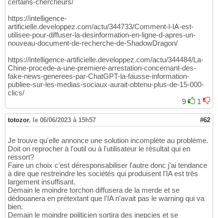
certains-chercheurs/
https://intelligence-
artificielle.developpez.com/actu/344733/Comment-l-IA-est-
utilisee-pour-diffuser-la-desinformation-en-ligne-d-apres-un-
nouveau-document-de-recherche-de-ShadowDragon/
https://intelligence-artificielle.developpez.com/actu/344484/La-
Chine-procede-a-une-premiere-arrestation-concernant-des-
fake-news-generees-par-ChatGPT-la-fausse-information-
publiee-sur-les-medias-sociaux-aurait-obtenu-plus-de-15-000-
clics/
9
1
totozor
,
le 06/06/2023 à 15h57
#62
Je trouve qu'elle annonce une solution incomplète au problème.
Doit on reprocher à l'outil ou à l'utilisateur le résultat qui en
ressort?
Faire un choix c'est déresponsabiliser l'autre donc j'ai tendance
à dire que restreindre les sociétés qui produisent l'IA est très
largement insuffisant.
Demain le moindre torchon diffusera de la merde et se
dédouanera en prétextant que l'IA n'avait pas le warning qui va
bien.
Demain le moindre politicien sortira des inepcies et se