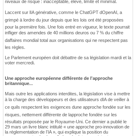
niveaux de risque : inacceptable, élevé, limité et minimal.
Laccent sur lIA générative, comme le ChatGPT dOpenAI, a
grimpé à lordre du jour depuis que les lois ont été proposées
pour la première fois. Une fois entré en vigueur, le texte pourrait
infliger des amendes de 40 millions deuros ou 7 % du chiffre
daffaires mondial total aux organisations qui ne respectent pas
les règles.
Le Parlement européen doit débattre de sa législation mardi et la
voter mercredi.
Une approche européenne différente de l'approche
britannique...
Mais outre les applications interdites, la législation vise à mettre
à la charge des développeurs et des utilisateurs dIA de veiller à
ce quils respectent les exigences dune approche fondée sur les
risques, nettement différente de lapproche fondée sur les
résultats proposée par le Royaume-Uni. Ce dernier a publié le
29 mars un livre blanc intitulé « une approche pro-innovation de
la réglementation de l'IA », qui explique la position du