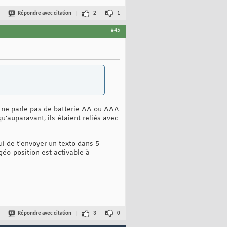
Répondre avec citation
2
1
#45
je ne parle pas de batterie AA ou AAA
u'auparavant, ils étaient reliés avec
i de t'envoyer un texto dans 5
géo-position est activable à
Répondre avec citation
3
0