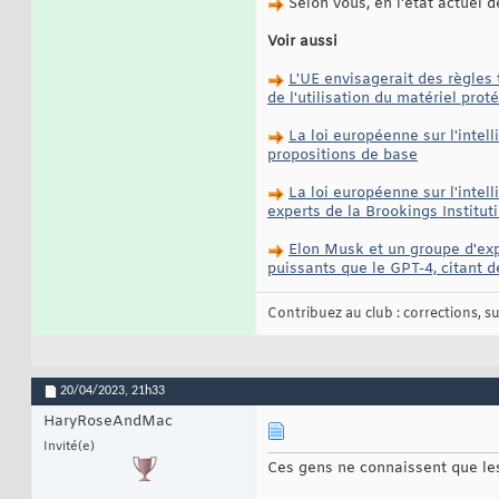
Selon vous, en l'état actuel d
Voir aussi
L'UE envisagerait des règles t
de l'utilisation du matériel prot
La loi européenne sur l'intell
propositions de base
La loi européenne sur l'intelli
experts de la Brookings Institut
Elon Musk et un groupe d'exp
puissants que le GPT-4, citant d
Contribuez au club : corrections, sug
20/04/2023,
21h33
HaryRoseAndMac
Invité(e)
Ces gens ne connaissent que les