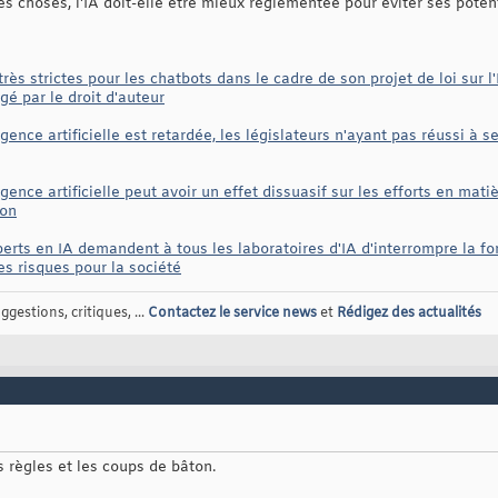
es choses, l'IA doit-elle être mieux réglementée pour éviter ses potent
rès strictes pour les chatbots dans le cadre de son projet de loi sur l'
égé par le droit d'auteur
igence artificielle est retardée, les législateurs n'ayant pas réussi à
gence artificielle peut avoir un effet dissuasif sur les efforts en matiè
ion
erts en IA demandent à tous les laboratoires d'IA d'interrompre la f
es risques pour la société
gestions, critiques, ...
Contactez le service news
et
Rédigez des actualités
 règles et les coups de bâton.