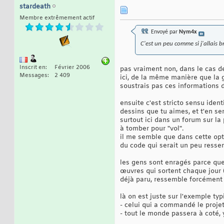
stardeath
Membre extrêmement actif
Envoyé par
Nym4x
C'est un peu comme si j'allais b
Inscrit en
Février 2006
pas vraiment non, dans le cas de
Messages
2 409
ici, de la même manière que la g
soustrais pas ces informations d
ensuite c'est stricto sensu ident
dessins que tu aimes, et t'en s
surtout ici dans un forum sur la
à tomber pour "vol".
il me semble que dans cette opt
du code qui serait un peu ressem
les gens sont enragés parce que l
œuvres qui sortent chaque jour 
déjà paru, ressemble forcément à
là on est juste sur l'exemple ty
- celui qui a commandé le projet
- tout le monde passera à coté, 