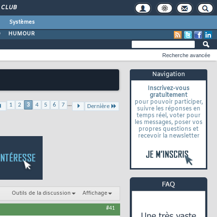
CLUB
Systèmes
O
HUMOUR
Recherche avancée
Navigation
Inscrivez-vous
gratuitement
pour pouvoir participer,
...
1
2
3
4
5
6
7
Dernière
suivre les réponses en
temps réel, voter pour
les messages, poser vos
propres questions et
recevoir la newsletter
Outils de la discussion
Affichage
#41