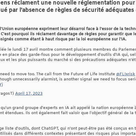
ens réclament une nouvelle réglementation pour fai
é par l'absence de règles de sécurité adéquates 
l'Union européenne expriment leur désarroi face à l'essor de la techn
'est pourquoi ils réclament davantage de règles pour garantir que les
signés comme étant à haut risque par la loi européenne sur l'IA.
liée le lundi 17 avril montre comment plusieurs membres du Parlemen
tre en place des garde-fous pour le développement d'outils d'IA qui, se
eux et les plus puissants du marché si des précautions adéquates n'ét
need to move too. The call from the Future of Life Institute
@FLIxrisk
lthough unnecessarily alarmist, is another signal we need to focus serio
Yj
ragosT)
April 17, 2023
s qu'un grand groupe d'experts en IA ait appelé la nation européenne 
t étendues. Ils ont également fait valoir que l'objectif général de la t
e liste d'outils, dont ChatGPT, qui n'ont peut-être pas été conçus en
utilisés dans différents contextes présentant des risques plus importa