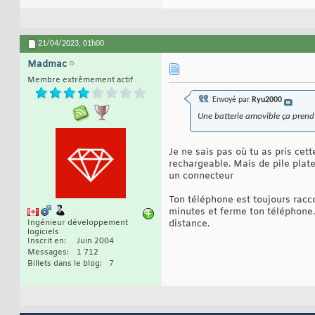
21/04/2023,
01h00
Madmac
Membre extrêmement actif
Envoyé par
Ryu2000
Une batterie amovible ça prend d
Je ne sais pas où tu as pris ce
rechargeable. Mais de pile plate
un connecteur
Ton téléphone est toujours racc
minutes et ferme ton téléphone. 
Ingénieur développement
distance.
logiciels
Inscrit en
Juin 2004
Messages
1 712
Billets dans le blog
7