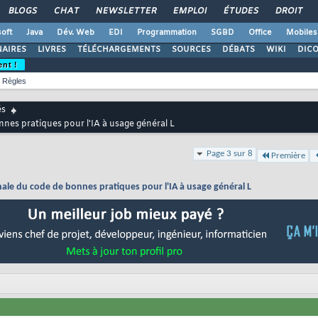
BLOGS
CHAT
NEWSLETTER
EMPLOI
ÉTUDES
DROIT
oft
Java
Dév. Web
EDI
Programmation
SGBD
Office
Mobiles
AIRES
LIVRES
TÉLÉCHARGEMENTS
SOURCES
DÉBATS
WIKI
DIC
ent !
Règles
és
nes pratiques pour l'IA à usage général L
Page 3 sur 8
Première
ale du code de bonnes pratiques pour l'IA à usage général L