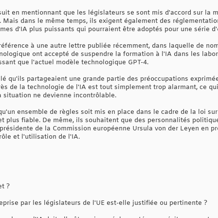
suit en mentionnant que les législateurs se sont mis d'accord sur la ma
que. Mais dans le même temps, ils exigent également des réglementati
mes d'IA plus puissants qui pourraient être adoptés pour une série d'o
référence à une autre lettre publiée récemment, dans laquelle de nomb
ologique ont accepté de suspendre la formation à l'IA dans les labora
issant que l'actuel modèle technologique GPT-4.
élé qu'ils partageaient une grande partie des préoccupations exprimées
s de la technologie de l'IA est tout simplement trop alarmant, ce qui 
a situation ne devienne incontrôlable.
u'un ensemble de règles soit mis en place dans le cadre de la loi sur
et plus fiable. De même, ils souhaitent que des personnalités politiqu
 présidente de la Commission européenne Ursula von der Leyen en pr
e et l'utilisation de l'IA.
et ?
rise par les législateurs de l'UE est-elle justifiée ou pertinente ?