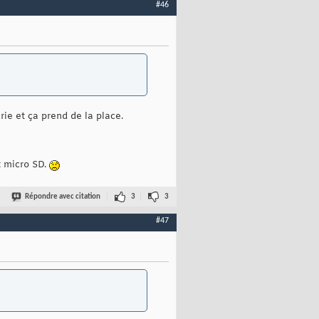
#46
ie et ça prend de la place.
t micro SD.
Répondre avec citation
3
3
#47