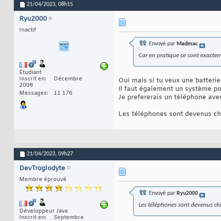
21/04/2023,
08h15
Ryu2000
Inactif
Envoyé par
Madmac
Car en pratique ce sont exactem
Étudiant
Inscrit en
Décembre
Oui mais si tu veux une batterie
2008
Il faut également un système pou
Messages
11 176
Je prefererais un téléphone avec
Les téléphones sont devenus chia
21/04/2023,
09h27
DevTroglodyte
Membre éprouvé
Envoyé par
Ryu2000
Les téléphones sont devenus chia
Développeur Java
Inscrit en
Septembre