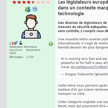
Les législateurs europé
dans un contexte marqu
technologie
Des dizaines de législateurs de 
mesures de sécurité adéquates. C
sans contrôle, y compris ceux dé
Une nouvelle lettre ouverte pub
internationale. Il s'agit de met
Rédacteur technique
bientôt devenir les plus danger
Inscrit en
Novembre
2022
Messages
2 314
AI is moving very fast and we 
powerful AI for half a year, a
issue.
pic.twitter.com/Tjrj9k02
— Dragoș Tudorache (@IoanD
Cette lettre nous parvient aprè
matière d'IA qui soient réellemen
manquer sa cible.
Cette catégorie englobe une larg
élevé, mais qui pourraient être 