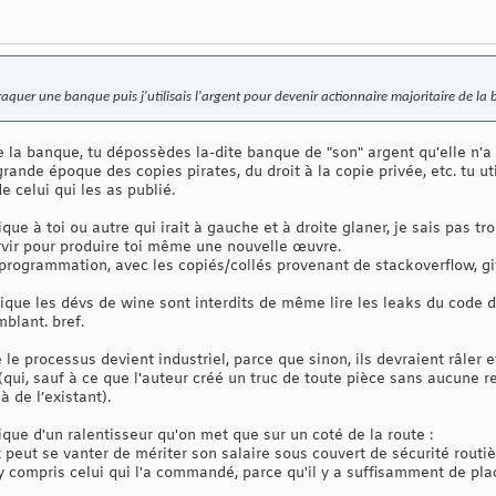
raquer une banque puis j'utilisais l'argent pour devenir actionnaire majoritaire de la
 la banque, tu dépossèdes la-dite banque de "son" argent qu'elle n'a
rande époque des copies pirates, du droit à la copie privée, etc. tu u
e celui qui les as publié.
ique à toi ou autre qui irait à gauche et à droite glaner, je sais pas tr
ervir pour produire toi même une nouvelle œuvre.
 programmation, avec les copiés/collés provenant de stackoverflow, gi
ique les dévs de wine sont interdits de même lire les leaks du code 
blant. bref.
e processus devient industriel, parce que sinon, ils devraient râler et
(qui, sauf à ce que l'auteur créé un truc de toute pièce sans aucune
 de l’existant).
pique d'un ralentisseur qu'on met que sur un coté de la route :
 peut se vanter de mériter son salaire sous couvert de sécurité routiè
y compris celui qui l'a commandé, parce qu'il y a suffisamment de pla