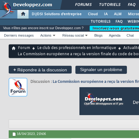
FORUMS
TUTORIELS
FAQ
DI/DSI Solutions d'entreprise
Cloud
IA
ALM
Micros
TUTORIELS
FAQ
WEBIN
Vous n'êtes pas encore inscrit sur Developpez.com ?
Inscrivez-vous gratuitem
Derniers messages
Actions
Réseau social
Blogs
Agenda
Chat
Forum
Le club des professionnels en informatique
Actualit
La Commission européenne a reçu la version finale du code de bon
+
Signaler un problème
Répondre à la discussion
Discussion :
La Commission européenne a reçu la version fin
16/04/2023,
21h06