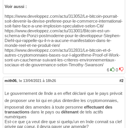
Voir aussi :
https://www.developpez.com/actu/313052/Le-bitcoin-pourrait-
soit-devenir-la-devise-preferee-pour-le-commerce-international-
soit-faire-face-a-une-implosion-speculative-selon-Citi/
https://www.developpez.com/actu/313001/Bitcoin-est-un-
schema-de-Ponzi-postmoderne-pour-le-developpeur-Stephen-
Diehl-qui-rappelle-qu-il-n-a-aucune-manifestation-dans-le-
monde-reel-et-ne-produit-rien/
https://www.developpez.com/actu/312831/Le-bitcoin-et-d-
autres-cryptomonnaies-bases-sur-l-algorithme-Proof-of-Work-
sont-un-cauchemar-suivant-les-criteres-environnementaux-
sociaux-et-de-gouvernance-selon-Timothy-Swanson/
6
0
mith06
,
le 13/04/2021 à 18h26
#2
Le gouvernement de lInde a en effet déclaré que le pays prévoit
de proposer une loi qui en plus dinterdire les cryptomonnaies,
imposerait des amendes à toute personne
effectuant des
transactions
dans le pays ou
détenant
de tels actifs
numériques
Est-ce que ça veut dire que si quelqu'un en Inde connait sa clef
privée par coeur, il devra payer une amende?