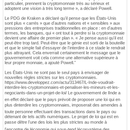
particulier, prennent la cryptomonnaie très au sérieux et
adoptent une vision à très long terme », a déclaré Powell.
Le PDG de Kraken a déclaré qu'il pense que les États-Unis
sont plus « carrés » que d'autres nations et « sensibles » aux
pressions des entreprises traditionnelles en place : en d'autres
termes, les banques, qui « ont tout à perdre si la cryptomonnaie
devient une affaire de premier plan ». « Je pense aussi qu'il est
peut-être trop tard. Peut-être que le génie est sorti de la bouteille
et que le simple fait d'essayer de l'interdire à ce stade le rendrait
plus attrayant. Cela enverrait certainement le message que le
gouvernement voit cela comme une alternative supérieure à
leur propre monnaie, a ajouté Powell."
Les États-Unis ne sont pas le seul pays à envisager de
nouvelles règles strictes sur les cryptomonnaies.
https://www.developpez.com/actu/313467/L-Inde-voudrait-
interdire-les-cryptomonnaies-et-penaliser-les-mineurs-et-les-
negociants-dans-un-projet-de-loi/ Le gouvernement de lInde a
en effet déclaré que le pays prévoit de proposer une loi qui en
plus dinterdire les cryptomonnaies, imposerait des amendes à
toute personne effectuant des transactions dans le pays ou
détenant de tels actifs numériques. Le projet de loi qui est en
passe dêtre l'une des lois les plus strictes au monde à
l'encontre de léconomie qui sous-tend lécosystème des