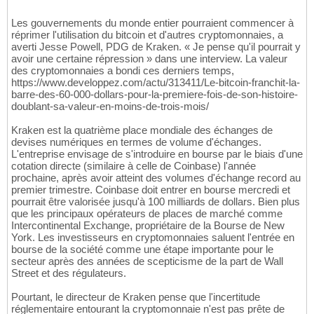
Les gouvernements du monde entier pourraient commencer à
réprimer l'utilisation du bitcoin et d'autres cryptomonnaies, a
averti Jesse Powell, PDG de Kraken. « Je pense qu'il pourrait y
avoir une certaine répression » dans une interview. La valeur
des cryptomonnaies a bondi ces derniers temps,
https://www.developpez.com/actu/313411/Le-bitcoin-franchit-la-
barre-des-60-000-dollars-pour-la-premiere-fois-de-son-histoire-
doublant-sa-valeur-en-moins-de-trois-mois/
Kraken est la quatrième place mondiale des échanges de
devises numériques en termes de volume d'échanges.
L'entreprise envisage de s'introduire en bourse par le biais d'une
cotation directe (similaire à celle de Coinbase) l'année
prochaine, après avoir atteint des volumes d'échange record au
premier trimestre. Coinbase doit entrer en bourse mercredi et
pourrait être valorisée jusqu'à 100 milliards de dollars. Bien plus
que les principaux opérateurs de places de marché comme
Intercontinental Exchange, propriétaire de la Bourse de New
York. Les investisseurs en cryptomonnaies saluent l'entrée en
bourse de la société comme une étape importante pour le
secteur après des années de scepticisme de la part de Wall
Street et des régulateurs.
Pourtant, le directeur de Kraken pense que l'incertitude
réglementaire entourant la cryptomonnaie n'est pas prête de