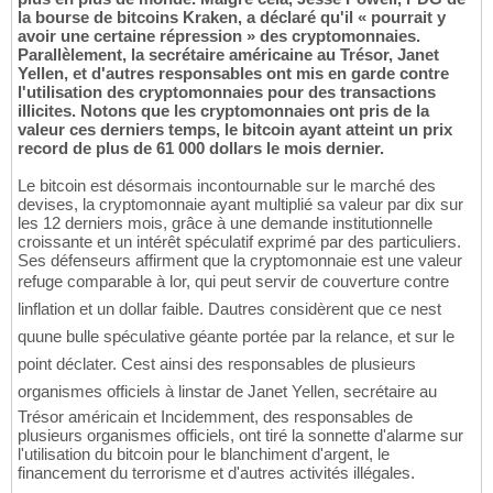
la bourse de bitcoins Kraken, a déclaré qu'il « pourrait y
avoir une certaine répression » des cryptomonnaies.
Parallèlement, la secrétaire américaine au Trésor, Janet
Yellen, et d'autres responsables ont mis en garde contre
l'utilisation des cryptomonnaies pour des transactions
illicites. Notons que les cryptomonnaies ont pris de la
valeur ces derniers temps, le bitcoin ayant atteint un prix
record de plus de 61 000 dollars le mois dernier.
Le bitcoin est désormais incontournable sur le marché des
devises, la cryptomonnaie ayant multiplié sa valeur par dix sur
les 12 derniers mois, grâce à une demande institutionnelle
croissante et un intérêt spéculatif exprimé par des particuliers.
Ses défenseurs affirment que la cryptomonnaie est une valeur
refuge comparable à lor, qui peut servir de couverture contre
linflation et un dollar faible. Dautres considèrent que ce nest
quune bulle spéculative géante portée par la relance, et sur le
point déclater. Cest ainsi des responsables de plusieurs
organismes officiels à linstar de Janet Yellen, secrétaire au
Trésor américain et Incidemment, des responsables de
plusieurs organismes officiels, ont tiré la sonnette d'alarme sur
l'utilisation du bitcoin pour le blanchiment d'argent, le
financement du terrorisme et d'autres activités illégales.