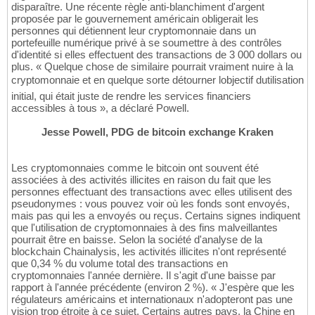
disparaître. Une récente règle anti-blanchiment d'argent
proposée par le gouvernement américain obligerait les
personnes qui détiennent leur cryptomonnaie dans un
portefeuille numérique privé à se soumettre à des contrôles
d'identité si elles effectuent des transactions de 3 000 dollars ou
plus. « Quelque chose de similaire pourrait vraiment nuire à la
cryptomonnaie et en quelque sorte détourner lobjectif dutilisation
initial, qui était juste de rendre les services financiers
accessibles à tous », a déclaré Powell.
Jesse Powell, PDG de bitcoin exchange Kraken
Les cryptomonnaies comme le bitcoin ont souvent été
associées à des activités illicites en raison du fait que les
personnes effectuant des transactions avec elles utilisent des
pseudonymes : vous pouvez voir où les fonds sont envoyés,
mais pas qui les a envoyés ou reçus. Certains signes indiquent
que l'utilisation de cryptomonnaies à des fins malveillantes
pourrait être en baisse. Selon la société d'analyse de la
blockchain Chainalysis, les activités illicites n'ont représenté
que 0,34 % du volume total des transactions en
cryptomonnaies l'année dernière. Il s'agit d'une baisse par
rapport à l'année précédente (environ 2 %). « J'espère que les
régulateurs américains et internationaux n'adopteront pas une
vision trop étroite à ce sujet. Certains autres pays, la Chine en