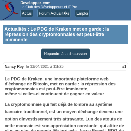
Developpez.com
Le Club des Développeurs et IT Pro
Actus
Forum Actualit�s
Emploi
Actualités
:
Le PDG de Kraken met en garde : la
répression des cryptomonnaies est peut-être
imminente
Répondre à la discussion
Nancy Rey
,
le 13/04/2021 à 11h25
#1
Le PDG de Kraken, une importante plateforme web
d'échange de Bitcoin, met en garde : la répression des
cryptomonnaies est peut-être imminente,
même si celles-ci continuent de gagner en valeur
La cryptomonnaie qui fait déjà de lombre au système
bancaire traditionnel, est un moyen déchange devenu une
option dinvestissement très attrayante. Lun des atouts de
cette monnaie est son appréciation constante, qui attire de
plus en plus de monde. Malgré cela, Jesse Powell, PDG de