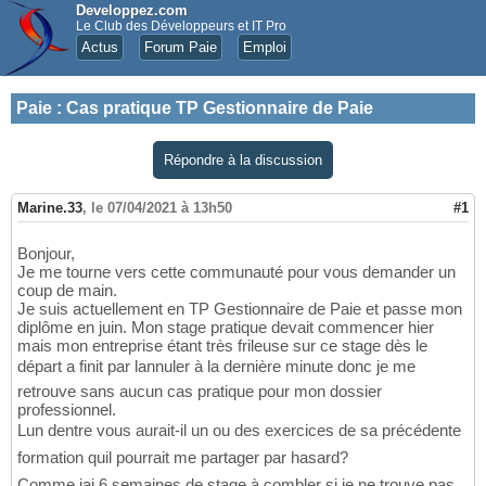
Developpez.com
Le Club des Développeurs et IT Pro
Actus
Forum Paie
Emploi
Paie
:
Cas pratique TP Gestionnaire de Paie
Répondre à la discussion
Marine.33
,
le 07/04/2021 à 13h50
#1
Bonjour,
Je me tourne vers cette communauté pour vous demander un
coup de main.
Je suis actuellement en TP Gestionnaire de Paie et passe mon
diplôme en juin. Mon stage pratique devait commencer hier
mais mon entreprise étant très frileuse sur ce stage dès le
départ a finit par lannuler à la dernière minute donc je me
retrouve sans aucun cas pratique pour mon dossier
professionnel.
Lun dentre vous aurait-il un ou des exercices de sa précédente
formation quil pourrait me partager par hasard?
Comme jai 6 semaines de stage à combler si je ne trouve pas