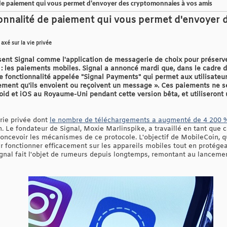
 de paiement qui vous permet d'envoyer des cryptomonnaies à vos amis
ionnalité de paiement qui vous permet d'envoyer
axé sur la vie privée
ent Signal comme l'application de messagerie de choix pour préserver 
 : les paiements mobiles. Signal a annoncé mardi que, dans le cadre de
le fonctionnalité appelée "Signal Payments" qui permet aux utilisate
ilement qu'ils envoient ou reçoivent un message ». Ces paiements ne s
roid et iOS au Royaume-Uni pendant cette version bêta, et utiliseront
erie privée dont
le nombre de téléchargements a augmenté de 4 200 %
. Le fondateur de Signal, Moxie Marlinspike, a travaillé en tant que 
oncevoir les mécanismes de ce protocole. L'objectif de MobileCoin, q
ir fonctionner efficacement sur les appareils mobiles tout en protégean
gnal fait l'objet de rumeurs depuis longtemps, remontant au lanceme