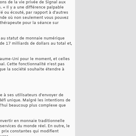
ons de la vie privée de Signal aux
 « Il y a une différence palpable
é ou écouté, par rapport à d'autres
monde où non seulement vous pouvez
 thérapeute pour la séance sur
r au statut de monnaie numérique
e 17 milliards de dollars au total et,
oyaume-Uni pour le moment, et celles
al. Cette fonctionnalité n'est pas
que la société souhaite étendre à
e à ses utilisateurs d'envoyer de
défi unique. Malgré les intentions de
urd'hui beaucoup plus complexe que
nvertir en monnaie traditionnelle
services du monde réel. En outre, le
 prix constantes qui modifient