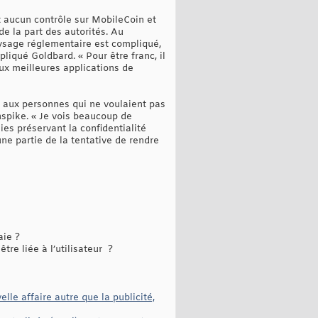
t aucun contrôle sur MobileCoin et
e la part des autorités. Au
aysage réglementaire est compliqué,
liqué Goldbard. « Pour être franc, il
aux meilleures applications de
e aux personnes qui ne voulaient pas
nspike. « Je vois beaucoup de
es préservant la confidentialité
une partie de la tentative de rendre
aie ?
re liée à l’utilisateur ?
le affaire autre que la publicité,