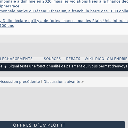
tomonnaie a diminué en 2020, mais les violations liées à la finance dé
CipherTrace
tomonnaie native du réseau Ethereum, a franchi la barre des 1000 dolla
ay Dalio déclare qu'il y a de fortes chances que les États-Unis interd
e 100 ans
ELECHARGEMENTS
SOURCES
DEBATS
WIKI
DICO
CALENDRIE
és
Signal teste une fonctionnalité de paiement qui vous permet d'envoy
iscussion précédente
|
Discussion suivante
»