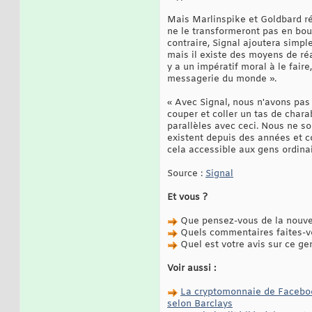
Mais Marlinspike et Goldbard ré
ne le transformeront pas en bou
contraire, Signal ajoutera simp
mais il existe des moyens de réa
y a un impératif moral à le fair
messagerie du monde ».
« Avec Signal, nous n'avons pas
couper et coller un tas de char
parallèles avec ceci. Nous ne so
existent depuis des années et co
cela accessible aux gens ordinai
Source :
Signal
Et vous ?
Que pensez-vous de la nouvell
Quels commentaires faites-vou
Quel est votre avis sur ce gen
Voir aussi :
La cryptomonnaie de Facebook,
selon Barclays