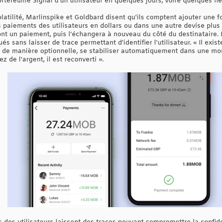
tefeuille Signal d'un utilisateur en quelques jours, voire quelques he
atilité, Marlinspike et Goldbard disent qu'ils comptent ajouter une fo
paiements des utilisateurs en dollars ou dans une autre devise plus
nt un paiement, puis l'échangera à nouveau du côté du destinataire. L
s sans laisser de trace permettant d'identifier l'utilisateur. « Il exi
t, de manière optionnelle, se stabiliser automatiquement dans une mon
z de l'argent, il est reconverti ».