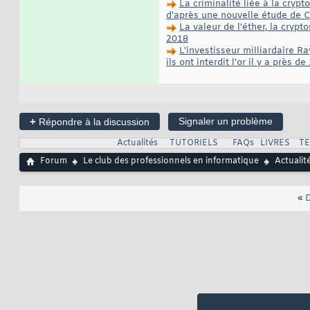
La criminalité liée à la cryp
d'après une nouvelle étude de 
La valeur de l'éther, la cryp
2018
L'investisseur milliardaire R
ils ont interdit l'or il y a près d
+
Signaler un problème
Répondre à la discussion
Actualités
TUTORIELS
FAQs
LIVRES
T
Forum
Le club des professionnels en informatique
Actualit
«
D