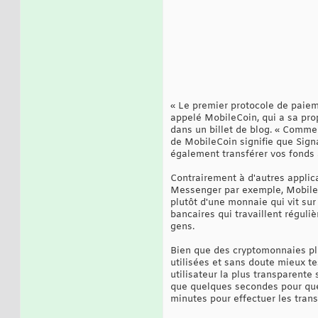
« Le premier protocole de paiem
appelé MobileCoin, qui a sa pro
dans un billet de blog. « Comme 
de MobileCoin signifie que Signa
également transférer vos fonds 
Contrairement à d'autres appli
Messenger par exemple, MobileCoi
plutôt d'une monnaie qui vit su
bancaires qui travaillent régul
gens.
Bien que des cryptomonnaies plu
utilisées et sans doute mieux te
utilisateur la plus transparente
que quelques secondes pour que
minutes pour effectuer les trans