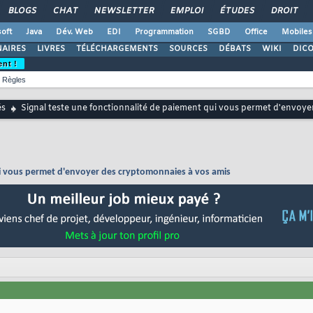
BLOGS
CHAT
NEWSLETTER
EMPLOI
ÉTUDES
DROIT
oft
Java
Dév. Web
EDI
Programmation
SGBD
Office
Mobiles
AIRES
LIVRES
TÉLÉCHARGEMENTS
SOURCES
DÉBATS
WIKI
DIC
ent !
Règles
és
Signal teste une fonctionnalité de paiement qui vous permet d'envoy
ui vous permet d'envoyer des cryptomonnaies à vos amis