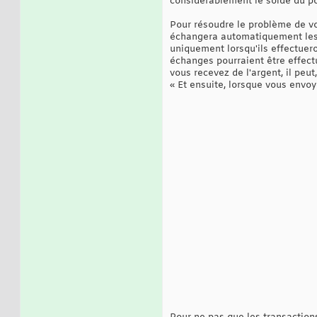
considérablement le solde du por
Pour résoudre le problème de vol
échangera automatiquement les 
uniquement lorsqu'ils effectuero
échanges pourraient être effectué
vous recevez de l'argent, il peu
« Et ensuite, lorsque vous envoye