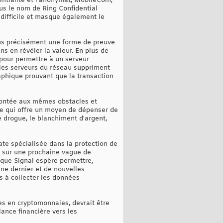
ntialité et l’anonymat, MobileCoin,
us le nom de Ring Confidential
 difficile et masque également le
lus précisément une forme de preuve
s en révéler la valeur. En plus de
 pour permettre à un serveur
 les serveurs du réseau suppriment
raphique prouvant que la transaction
frontée aux mêmes obstacles et
gie qui offre un moyen de dépenser de
e drogue, le blanchiment d'argent,
ate spécialisée dans la protection de
ion sur une prochaine vague de
que Signal espère permettre,
ne dernier et de nouvelles
 à collecter les données
es en cryptomonnaies, devrait être
ance financière vers les