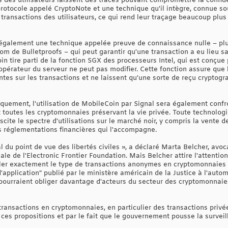
 des utilisateurs laissent des traces pouvant compromettre la confide
rotocole appelé CryptoNote et une technique qu'il intègre, connue so
transactions des utilisateurs, ce qui rend leur traçage beaucoup plus
e également une technique appelée preuve de connaissance nulle – p
 de Bulletproofs – qui peut garantir qu'une transaction a eu lieu san
n tire parti de la fonction SGX des processeurs Intel, qui est conçue
pérateur du serveur ne peut pas modifier. Cette fonction assure que
ntes sur les transactions et ne laissent qu'une sorte de reçu cryptog
niquement, l'utilisation de MobileCoin par Signal sera également con
t toutes les cryptomonnaies préservant la vie privée. Toute technolo
ite le spectre d'utilisations sur le marché noir, y compris la vente d
es réglementations financières qui l'accompagne.
du point de vue des libertés civiles », a déclaré Marta Belcher, avoc
ciale de l'Electronic Frontier Foundation. Mais Belcher attire l'attent
ôler exactement le type de transactions anonymes en cryptomonnaies 
pplication" publié par le ministère américain de la Justice à l'autom
ourraient obliger davantage d'acteurs du secteur des cryptomonnaies
transactions en cryptomonnaies, en particulier des transactions privé
es propositions et par le fait que le gouvernement pousse la surveill