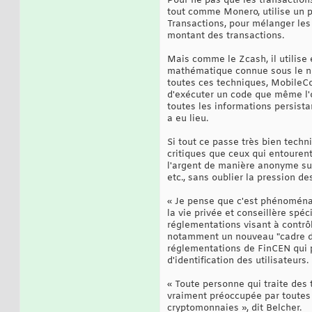
Pour ne pas que les transactions
tout comme Monero, utilise un p
Transactions, pour mélanger les 
montant des transactions.
Mais comme le Zcash, il utilis
mathématique connue sous le nom
toutes ces techniques, MobileCoi
d'exécuter un code que même l'o
toutes les informations persista
a eu lieu.
Si tout ce passe très bien tech
critiques que ceux qui entouren
l'argent de manière anonyme susc
etc., sans oublier la pression d
« Je pense que c'est phénoménal 
la vie privée et conseillère spé
réglementations visant à contr
notamment un nouveau "cadre d'a
réglementations de FinCEN qui p
d'identification des utilisateurs.
« Toute personne qui traite des 
vraiment préoccupée par toutes c
cryptomonnaies », dit Belcher.