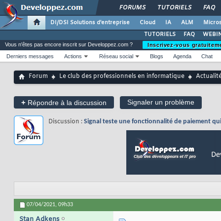
FORUMS
TUTORIELS
FAQ
DI/DSI Solutions d'entreprise
Cloud
IA
ALM
Micros
TUTORIELS
FAQ
WEBIN
Vous n'êtes pas encore inscrit sur Developpez.com ?
Inscrivez-vous gratuitem
Derniers messages
Actions
Réseau social
Blogs
Agenda
Chat
Forum
Le club des professionnels en informatique
Actualit
+
Signaler un problème
Répondre à la discussion
Discussion :
Signal teste une fonctionnalité de paiement q
07/04/2021,
09h33
Stan Adkens