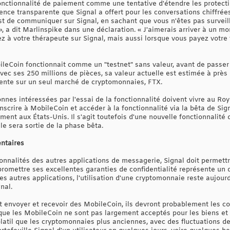
fonctionnalité de paiement comme une tentative d'étendre les protecti
ce transparente que Signal a offert pour les conversations chiffrées.
st de communiquer sur Signal, en sachant que vous n'êtes pas surveill
 a dit Marlinspike dans une déclaration. « J'aimerais arriver à un 
ez à votre thérapeute sur Signal, mais aussi lorsque vous payez votre
ileCoin fonctionnait comme un "testnet" sans valeur, avant de passe
ec ses 250 millions de pièces, sa valeur actuelle est estimée à près d
 vente sur un seul marché de cryptomonnaies, FTX.
onnes intéressées par l'essai de la fonctionnalité doivent vivre au R
nscrire à MobileCoin et accéder à la fonctionnalité via la bêta de Sign
ent aux États-Unis. Il s'agit toutefois d'une nouvelle fonctionnalité 
le sera sortie de la phase bêta.
entaires
onnalités des autres applications de messagerie, Signal doit permettr
promettre ses excellentes garanties de confidentialité représente un 
des autres applications, l'utilisation d'une cryptomonnaie reste aujo
nal.
t envoyer et recevoir des MobileCoin, ils devront probablement les co
que les MobileCoin ne sont pas largement acceptés pour les biens et 
latil que les cryptomonnaies plus anciennes, avec des fluctuations de