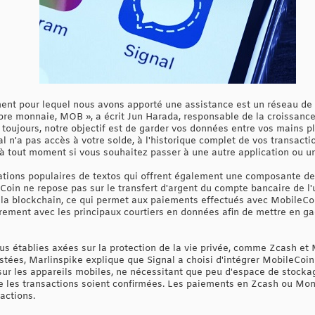
ent pour lequel nous avons apporté une assistance est un réseau de p
pre monnaie, MOB », a écrit Jun Harada, responsable de la croissance
toujours, notre objectif est de garder vos données entre vos mains pl
l n'a pas accès à votre solde, à l'historique complet de vos transact
à tout moment si vous souhaitez passer à une autre application ou un
cations populaires de textos qui offrent également une composante
n ne repose pas sur le transfert d'argent du compte bancaire de l'uti
r la blockchain, ce qui permet aux paiements effectués avec MobileC
ièrement avec les principaux courtiers en données afin de mettre en g
s établies axées sur la protection de la vie privée, comme Zcash et 
stées, Marlinspike explique que Signal a choisi d'intégrer MobileCoin 
 sur les appareils mobiles, ne nécessitant que peu d'espace de stocka
 les transactions soient confirmées. Les paiements en Zcash ou Mone
actions.