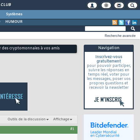
CLUB
Systèmes
O
HUMOUR
Recherche avancée
Navigation
er des cryptomonnaies à vos amis
Inscrivez-vous
gratuitement
pour pouvoir participer,
suivre les réponses en
temps réel, voter pour
les messages, poser vos
propres questions et
recevoir la newsletter
Outils de la discussion
Affichage
#1