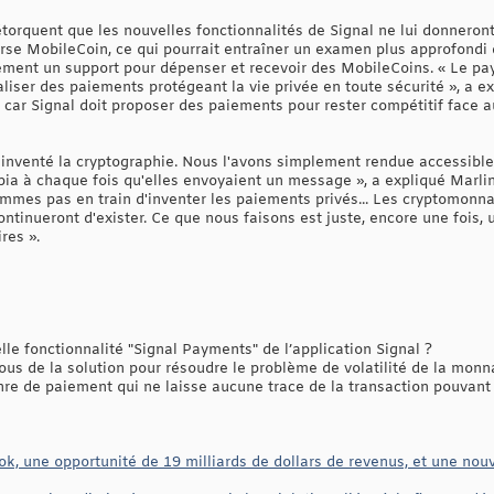
torquent que les nouvelles fonctionnalités de Signal ne lui donneron
rse MobileCoin, ce qui pourrait entraîner un examen plus approfondi d
lement un support pour dépenser et recevoir des MobileCoins. « Le p
liser des paiements protégeant la vie privée en toute sécurité », a exp
e, car Signal doit proposer des paiements pour rester compétitif face 
 inventé la cryptographie. Nous l'avons simplement rendue accessibl
abia à chaque fois qu'elles envoyaient un message », a expliqué Marli
mmes pas en train d'inventer les paiements privés... Les cryptomonnai
ntinueront d'exister. Ce que nous faisons est juste, encore une fois, 
res ».
e fonctionnalité "Signal Payments" de l’application Signal ?
s de la solution pour résoudre le problème de volatilité de la monn
re de paiement qui ne laisse aucune trace de la transaction pouvant êt
 une opportunité de 19 milliards de dollars de revenus, et une nouvel