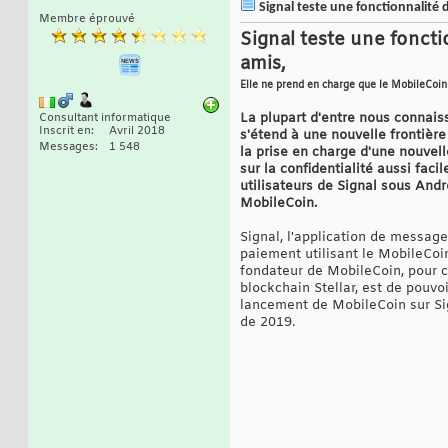
Signal teste une fonctionnalité
Membre éprouvé
Signal teste une fonct
amis,
Elle ne prend en charge que le MobileCoin 
La plupart d'entre nous connaiss
Consultant informatique
Inscrit en
Avril 2018
s'étend à une nouvelle frontière
Messages
1 548
la prise en charge d'une nouvel
sur la confidentialité aussi fac
utilisateurs de Signal sous And
MobileCoin.
Signal, l'application de messag
paiement utilisant le MobileCoin
fondateur de MobileCoin, pour c
blockchain Stellar, est de pouvo
lancement de MobileCoin sur Si
de 2019.