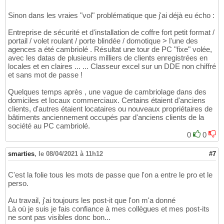
Sinon dans les vraies "vol" problématique que j'ai déjà eu écho :
Entreprise de sécurité et d'installation de coffre fort petit format /
portail / volet roulant / porte blindée / domotique > l'une des
agences a été cambriolé . Résultat une tour de PC "fixe" volée,
avec les datas de plusieurs milliers de clients enregistrées en
locales et en claires ... ... Classeur excel sur un DDE non chiffré
et sans mot de passe !
Quelques temps après , une vague de cambriolage dans des
domiciles et locaux commerciaux. Certains étaient d'anciens
clients, d'autres étaient locataires ou nouveaux propriétaires de
bâtiments anciennement occupés par d'anciens clients de la
société au PC cambriolé.
0
0
smarties
,
le 08/04/2021 à 11h12
#7
C'est la folie tous les mots de passe que l'on a entre le pro et le
perso.
Au travail, j'ai toujours les post-it que l'on m'a donné
Là où je suis je fais confiance à mes collègues et mes post-its
ne sont pas visibles donc bon...