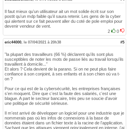
Il faut mieux qu'un utilisateur ait un mot solide écrit sur son
postit qu'un mdp faible qu'il saura retenir. Les gens de la cyber
qui alertent sur ce fait peuvent aller du coté de pole emploi pour
devenir vendeur de vent.
2
0
eric44000
,
le 07/04/2021 à 20h38
#5
"la plupart des travailleurs (66 %) déclarent qu'ils sont plus
susceptibles de noter les mots de passe liés au travail lorsqu'ils
travaillent à domicile..."
Et alors ? Cela devient de la parano. Si on ne peut plus faire
confiance à son conjoint, à ses enfants et à son chien où va t-
on ?
Pour ce qui est de la cybersécurité, les entreprises françaises
s'en moquent. Dire que c'est la faute des salariés, c'est une
blague. A part le secteur bancaire, très peu se soucie d'avoir
une politique de sécurité sérieuse.
Il m'est arrivé de développer un logiciel pour une industrie que je
nommerais pas où les infos de connexions à la base de
données étaient dans un fichier texte à la racine de l'application.
Sachant que les attaques viennent principalement en interne, j'ai