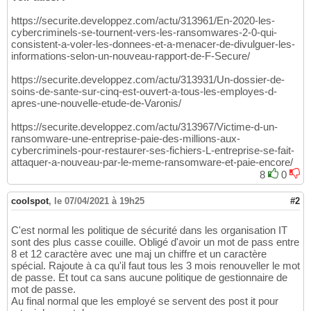
https://securite.developpez.com/actu/313961/En-2020-les-
cybercriminels-se-tournent-vers-les-ransomwares-2-0-qui-
consistent-a-voler-les-donnees-et-a-menacer-de-divulguer-les-
informations-selon-un-nouveau-rapport-de-F-Secure/
https://securite.developpez.com/actu/313931/Un-dossier-de-
soins-de-sante-sur-cinq-est-ouvert-a-tous-les-employes-d-
apres-une-nouvelle-etude-de-Varonis/
https://securite.developpez.com/actu/313967/Victime-d-un-
ransomware-une-entreprise-paie-des-millions-aux-
cybercriminels-pour-restaurer-ses-fichiers-L-entreprise-se-fait-
attaquer-a-nouveau-par-le-meme-ransomware-et-paie-encore/
8
0
coolspot
,
le 07/04/2021 à 19h25
#2
C'est normal les politique de sécurité dans les organisation IT
sont des plus casse couille. Obligé d'avoir un mot de pass entre
8 et 12 caractère avec une maj un chiffre et un caractère
spécial. Rajoute à ca qu'il faut tous les 3 mois renouveller le mot
de passe. Et tout ca sans aucune politique de gestionnaire de
mot de passe.
Au final normal que les employé se servent des post it pour