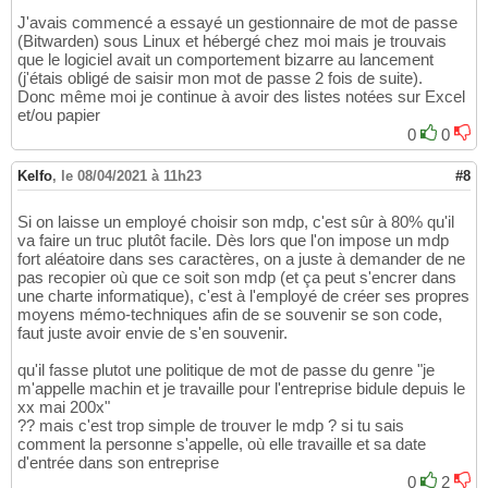
J'avais commencé a essayé un gestionnaire de mot de passe
(Bitwarden) sous Linux et hébergé chez moi mais je trouvais
que le logiciel avait un comportement bizarre au lancement
(j'étais obligé de saisir mon mot de passe 2 fois de suite).
Donc même moi je continue à avoir des listes notées sur Excel
et/ou papier
0
0
Kelfo
,
le 08/04/2021 à 11h23
#8
Si on laisse un employé choisir son mdp, c'est sûr à 80% qu'il
va faire un truc plutôt facile. Dès lors que l'on impose un mdp
fort aléatoire dans ses caractères, on a juste à demander de ne
pas recopier où que ce soit son mdp (et ça peut s'encrer dans
une charte informatique), c'est à l'employé de créer ses propres
moyens mémo-techniques afin de se souvenir se son code,
faut juste avoir envie de s'en souvenir.
qu'il fasse plutot une politique de mot de passe du genre "je
m'appelle machin et je travaille pour l'entreprise bidule depuis le
xx mai 200x"
?? mais c'est trop simple de trouver le mdp ? si tu sais
comment la personne s'appelle, où elle travaille et sa date
d'entrée dans son entreprise
0
2