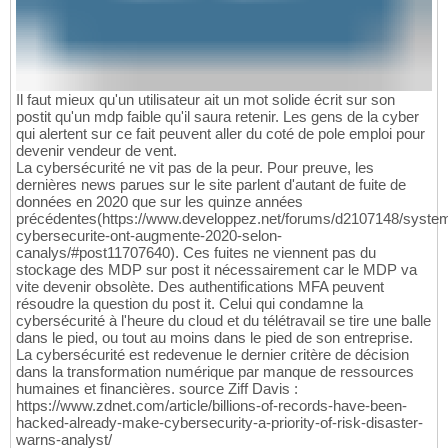
Il faut mieux qu'un utilisateur ait un mot solide écrit sur son
postit qu'un mdp faible qu'il saura retenir. Les gens de la cyber
qui alertent sur ce fait peuvent aller du coté de pole emploi pour
devenir vendeur de vent.
La cybersécurité ne vit pas de la peur. Pour preuve, les
dernières news parues sur le site parlent d'autant de fuite de
données en 2020 que sur les quinze années
précédentes(https://www.developpez.net/forums/d2107148/system
cybersecurite-ont-augmente-2020-selon-
canalys/#post11707640). Ces fuites ne viennent pas du
stockage des MDP sur post it nécessairement car le MDP va
vite devenir obsolète. Des authentifications MFA peuvent
résoudre la question du post it. Celui qui condamne la
cybersécurité à l'heure du cloud et du télétravail se tire une balle
dans le pied, ou tout au moins dans le pied de son entreprise.
La cybersécurité est redevenue le dernier critère de décision
dans la transformation numérique par manque de ressources
humaines et financières. source Ziff Davis :
https://www.zdnet.com/article/billions-of-records-have-been-
hacked-already-make-cybersecurity-a-priority-of-risk-disaster-
warns-analyst/