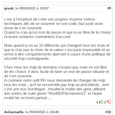
grunk
,
le 08/04/2021 à 12h07
#9
c'est à l'employé de créer ses propres moyens mémo-
techniques afin de se souvenir se son code, faut juste avoir
envie de s'en souvenir.
Quand tu n'as qu'un mot de passe et que tu es libre de le choisir
(suivant certaines contraintes) d'accord.
Mais quand tu en as 10 différents qui changent tous les mois et
que tu n'as pas le choix de la valeur c'est juste impossible et on
arrive à des comportements aberrant à cause d'une politique de
sécurité trop contraignante.
Chez nous les mdp de domaine n'expire pas mais on est libre
de les choisir. Il donc facile de faire un mot de passe robuste et
de s'en souvenir.
A contrario notre outil RH nous demande de changer de mdp
tous les mois , qu'il ne ressemble pas trop au précédents , bref
c'est une truc lourdingue , résultat la moitié des gens utilisent
des sortes de suite genre "MonMDPdeJanvier21" et l'autre
moitié les ecrivent partout ...
4
0
AoCannaille
,
le 09/04/2021 à 16h48
#10