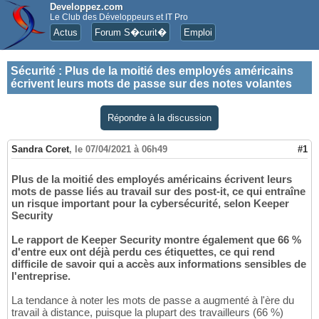
Developpez.com
Le Club des Développeurs et IT Pro
Actus
Forum S�curit�
Emploi
Sécurité
:
Plus de la moitié des employés américains
écrivent leurs mots de passe sur des notes volantes
Répondre à la discussion
Sandra Coret
,
le 07/04/2021 à 06h49
#1
Plus de la moitié des employés américains écrivent leurs
mots de passe liés au travail sur des post-it, ce qui entraîne
un risque important pour la cybersécurité, selon Keeper
Security
Le rapport de Keeper Security montre également que 66 %
d'entre eux ont déjà perdu ces étiquettes, ce qui rend
difficile de savoir qui a accès aux informations sensibles de
l'entreprise.
La tendance à noter les mots de passe a augmenté à l'ère du
travail à distance, puisque la plupart des travailleurs (66 %)