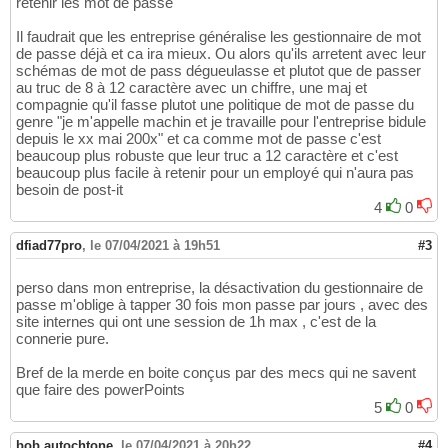
retenir les mot de passe
Il faudrait que les entreprise généralise les gestionnaire de mot
de passe déjà et ca ira mieux. Ou alors qu'ils arretent avec leur
schémas de mot de pass dégueulasse et plutot que de passer
au truc de 8 à 12 caractère avec un chiffre, une maj et
compagnie qu'il fasse plutot une politique de mot de passe du
genre "je m'appelle machin et je travaille pour l'entreprise bidule
depuis le xx mai 200x" et ca comme mot de passe c'est
beaucoup plus robuste que leur truc a 12 caractère et c'est
beaucoup plus facile à retenir pour un employé qui n'aura pas
besoin de post-it
4
0
dfiad77pro
,
le 07/04/2021 à 19h51
#3
perso dans mon entreprise, la désactivation du gestionnaire de
passe m'oblige à tapper 30 fois mon passe par jours , avec des
site internes qui ont une session de 1h max , c'est de la
connerie pure.
Bref de la merde en boite conçus par des mecs qui ne savent
que faire des powerPoints
5
0
bob.autochtone
,
le 07/04/2021 à 20h22
#4