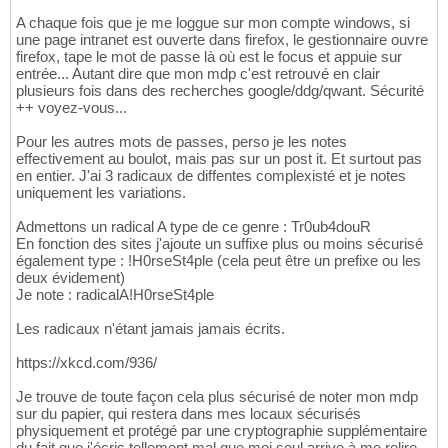
A chaque fois que je me loggue sur mon compte windows, si
une page intranet est ouverte dans firefox, le gestionnaire ouvre
firefox, tape le mot de passe là où est le focus et appuie sur
entrée... Autant dire que mon mdp c'est retrouvé en clair
plusieurs fois dans des recherches google/ddg/qwant. Sécurité
++ voyez-vous...
Pour les autres mots de passes, perso je les notes
effectivement au boulot, mais pas sur un post it. Et surtout pas
en entier. J'ai 3 radicaux de diffentes complexisté et je notes
uniquement les variations.
Admettons un radical A type de ce genre : Tr0ub4douR
En fonction des sites j'ajoute un suffixe plus ou moins sécurisé
également type : !H0rseSt4ple (cela peut être un prefixe ou les
deux évidement)
Je note : radicalA!H0rseSt4ple
Les radicaux n'étant jamais jamais écrits.
https://xkcd.com/936/
Je trouve de toute façon cela plus sécurisé de noter mon mdp
sur du papier, qui restera dans mes locaux sécurisés
physiquement et protégé par une cryptographie supplémentaire
du fait que j'écris tellement mal que moi seul arrive à me relire