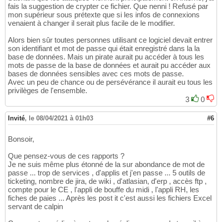
fais la suggestion de crypter ce fichier. Que nenni ! Refusé par
mon supérieur sous prétexte que si les infos de connexions
venaient à changer il serait plus facile de le modifier.
Alors bien sûr toutes personnes utilisant ce logiciel devait entrer
son identifiant et mot de passe qui était enregistré dans la la
base de données. Mais un pirate aurait pu accéder à tous les
mots de passe de la base de données et aurait pu accéder aux
bases de données sensibles avec ces mots de passe.
Avec un peu de chance ou de persévérance il aurait eu tous les
privilèges de l'ensemble.
3
0
Invité
,
le 08/04/2021 à 01h03
#6
Bonsoir,
Que pensez-vous de ces rapports ?
Je ne suis même plus étonné de la sur abondance de mot de
passe ... trop de services , d'applis et j'en passe ... 5 outils de
ticketing, nombre de jira, de wiki , d'atlasian, d'erp , accès ftp ,
compte pour le CE , l'appli de bouffe du midi , l'appli RH, les
fiches de paies ... Après les post it c'est aussi les fichiers Excel
servant de calpin