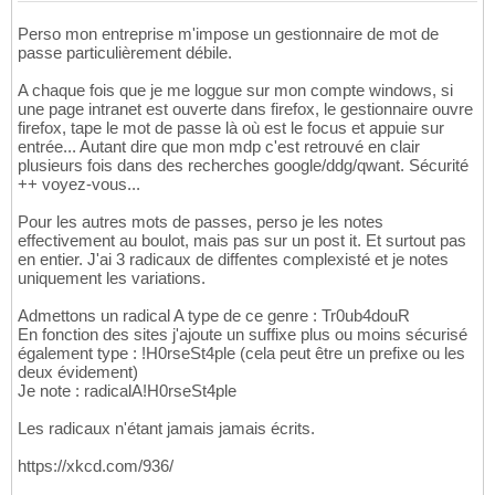
Perso mon entreprise m'impose un gestionnaire de mot de
passe particulièrement débile.
A chaque fois que je me loggue sur mon compte windows, si
une page intranet est ouverte dans firefox, le gestionnaire ouvre
firefox, tape le mot de passe là où est le focus et appuie sur
entrée... Autant dire que mon mdp c'est retrouvé en clair
plusieurs fois dans des recherches google/ddg/qwant. Sécurité
++ voyez-vous...
Pour les autres mots de passes, perso je les notes
effectivement au boulot, mais pas sur un post it. Et surtout pas
en entier. J'ai 3 radicaux de diffentes complexisté et je notes
uniquement les variations.
Admettons un radical A type de ce genre : Tr0ub4douR
En fonction des sites j'ajoute un suffixe plus ou moins sécurisé
également type : !H0rseSt4ple (cela peut être un prefixe ou les
deux évidement)
Je note : radicalA!H0rseSt4ple
Les radicaux n'étant jamais jamais écrits.
https://xkcd.com/936/