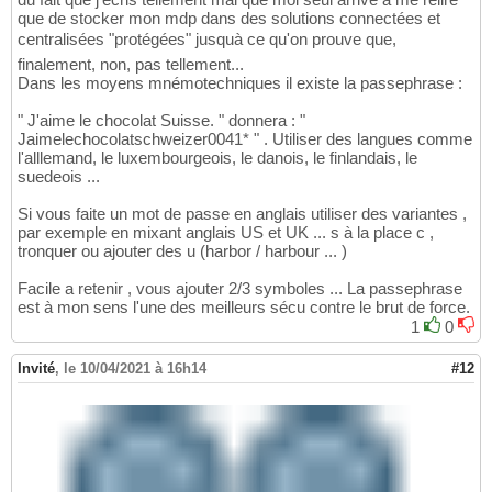
que de stocker mon mdp dans des solutions connectées et
centralisées "protégées" jusquà ce qu'on prouve que,
finalement, non, pas tellement...
Dans les moyens mnémotechniques il existe la passephrase :
" J'aime le chocolat Suisse. " donnera : "
Jaimelechocolatschweizer0041* " . Utiliser des langues comme
l'alllemand, le luxembourgeois, le danois, le finlandais, le
suedeois ...
Si vous faite un mot de passe en anglais utiliser des variantes ,
par exemple en mixant anglais US et UK ... s à la place c ,
tronquer ou ajouter des u (harbor / harbour ... )
Facile a retenir , vous ajouter 2/3 symboles ... La passephrase
est à mon sens l'une des meilleurs sécu contre le brut de force.
1
0
Invité
,
le 10/04/2021 à 16h14
#12