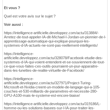
Et vous ?
Quel est votre avis sur le sujet ?
Voir aussi :
https://intelligence-artificielle.developpez.com/actu/313884/-
Arretez-de-tout-appeler-IA-dit-Michael-I-Jordan-un-pionnier-de-l-
apprentissage-automatique-qui-explique-pourquoi-les-
systemes-d-IA-actuels-ne-sont-pas-reellement-intelligents/
https://intelligence-
artificielle.developpez.com/actu/328078/Facebook-etudie-des-
systemes-d-IA-qui-voient-entendent-et-se-souviennent-de-tout-
ce-que-vous-faites-ces-outils-pourraient-un-jour-apparaitre-
dans-les-lunettes-de-realite-virtuelle-de-Facebook/
https://intelligence-
artificielle.developpez.com/actu/327971/Project-Turing-
Microsoft-et-Nvidia-creent-un-modele-de-langage-qui-a-105-
couches-et-530-milliards-de-parametres-et-necessite-280-
GPU-A100-mais-le-systeme-est-encore-biaise/
https://intelligence-artificielle.developpez.com/actu/319186/L-
homme-ou-les-solutions-basees-sur-l-IA-pour-traiter-les-