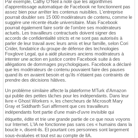
Par exemple, Cathy O'Neil a noté que les algorithmes
d'apprentissage automatique de Facebook ne fonctionnent pas
assez bien pour arrêter les contenus nuisibles. L'entreprise
pourrait doubler ses 15 000 modérateurs de contenu, comme le
suggère une récente étude universitaire. Mais Facebook
pourrait également faire sortir de l'ombre ses modérateurs
actuels. Les travailleurs contractuels doivent signer des
accords de confidentialité stricts et ne sont pas autorisés à
parler de leur travail avec leurs amis et leur famille, selon Cori
Crider, fondatrice du groupe de défense des technologies
Foxglove Legal, qui a aidé plusieurs anciens modérateurs à
intenter une action en justice contre Facebook suite à des
allégations de dommages psychologiques. Facebook a déclaré
que les modérateurs de contenu pouvaient faire des pauses
quand ils en avaient besoin et qu'ils n'étaient pas contraints de
prendre des décisions hâtives.
Un problème similaire affecte la plateforme MTurk d'Amazon
qui publie des petites tâches pour les indépendants. Dans leur
livre « Ghost Workers », les chercheurs de Microsoft Mary
Gray et Siddharth Suri affirment que ces travailleurs
indépendants font partie d'une main-d'uvre invisible qui
étiquette, édite et trie une grande partie de ce que nous voyons
sur Internet. L'IA ne fonctionne pas sans ces « humains dans la
boucle », disent-ils. Et pourtant ces personnes sont largement
sous-évaluées et tout est au compte de lIA.