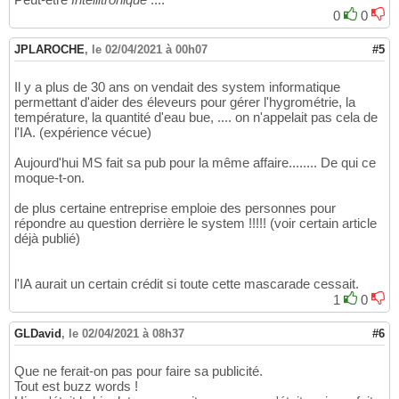
0
0
JPLAROCHE
,
le 02/04/2021 à 00h07
#5
Il y a plus de 30 ans on vendait des system informatique
permettant d'aider des éleveurs pour gérer l'hygrométrie, la
température, la quantité d'eau bue, .... on n'appelait pas cela de
l'IA. (expérience vécue)
Aujourd'hui MS fait sa pub pour la même affaire........ De qui ce
moque-t-on.
de plus certaine entreprise emploie des personnes pour
répondre au question derrière le system !!!!! (voir certain article
déjà publié)
l'IA aurait un certain crédit si toute cette mascarade cessait.
1
0
GLDavid
,
le 02/04/2021 à 08h37
#6
Que ne ferait-on pas pour faire sa publicité.
Tout est buzz words !