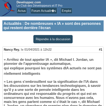
Developpez.com
Le Club des Développeurs et IT Pro
Actus
Forum Actualit�s
Emploi
Actualités
:
De nombreuses « IA » sont des personnes
qui restent derrière l'écran
Répondre à la discussion
Nancy Rey
,
le 01/04/2021 à 12h22
#1
« Arrêtez de tout appeler IA », dit Michael I. Jordan, un
pionnier de l'apprentissage automatique,
qui explique pourquoi les systèmes dIA actuels ne sont pas
réellement intelligents
« Les gens s'embrouillent sur la signification de l'IA dans
les discussions sur les tendances technologiques, à savoir
qu'il y a une sorte de pensée intelligente dans les
ordinateurs qui est responsable du progrès et qui est en
concurrence avec les humains. Nous n'avons pas cela,
mais les gens parlent comme si c'était le cas », dit Michael
I. Jordan, un chercheur de premier plan dans le domaine de