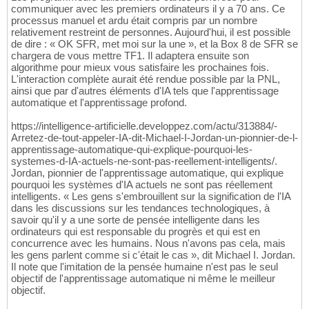
communiquer avec les premiers ordinateurs il y a 70 ans. Ce
processus manuel et ardu était compris par un nombre
relativement restreint de personnes. Aujourd'hui, il est possible
de dire : « OK SFR, met moi sur la une », et la Box 8 de SFR se
chargera de vous mettre TF1. Il adaptera ensuite son
algorithme pour mieux vous satisfaire les prochaines fois.
L'interaction complète aurait été rendue possible par la PNL,
ainsi que par d'autres éléments d'IA tels que l'apprentissage
automatique et l'apprentissage profond.
https://intelligence-artificielle.developpez.com/actu/313884/-
Arretez-de-tout-appeler-IA-dit-Michael-I-Jordan-un-pionnier-de-l-
apprentissage-automatique-qui-explique-pourquoi-les-
systemes-d-IA-actuels-ne-sont-pas-reellement-intelligents/.
Jordan, pionnier de l'apprentissage automatique, qui explique
pourquoi les systèmes d'IA actuels ne sont pas réellement
intelligents. « Les gens s'embrouillent sur la signification de l'IA
dans les discussions sur les tendances technologiques, à
savoir qu'il y a une sorte de pensée intelligente dans les
ordinateurs qui est responsable du progrès et qui est en
concurrence avec les humains. Nous n'avons pas cela, mais
les gens parlent comme si c'était le cas », dit Michael I. Jordan.
Il note que l'imitation de la pensée humaine n'est pas le seul
objectif de l'apprentissage automatique ni même le meilleur
objectif.