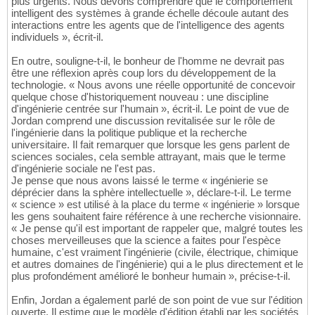
plus urgents. Nous devons comprendre que le comportement
intelligent des systèmes à grande échelle découle autant des
interactions entre les agents que de l'intelligence des agents
individuels », écrit-il.
En outre, souligne-t-il, le bonheur de l'homme ne devrait pas
être une réflexion après coup lors du développement de la
technologie. « Nous avons une réelle opportunité de concevoir
quelque chose d'historiquement nouveau : une discipline
d'ingénierie centrée sur l'humain », écrit-il. Le point de vue de
Jordan comprend une discussion revitalisée sur le rôle de
l'ingénierie dans la politique publique et la recherche
universitaire. Il fait remarquer que lorsque les gens parlent de
sciences sociales, cela semble attrayant, mais que le terme
d'ingénierie sociale ne l'est pas.
Je pense que nous avons laissé le terme « ingénierie se
déprécier dans la sphère intellectuelle », déclare-t-il. Le terme
« science » est utilisé à la place du terme « ingénierie » lorsque
les gens souhaitent faire référence à une recherche visionnaire.
« Je pense qu'il est important de rappeler que, malgré toutes les
choses merveilleuses que la science a faites pour l'espèce
humaine, c'est vraiment l'ingénierie (civile, électrique, chimique
et autres domaines de l'ingénierie) qui a le plus directement et le
plus profondément amélioré le bonheur humain », précise-t-il.
Enfin, Jordan a également parlé de son point de vue sur l'édition
ouverte. Il estime que le modèle d'édition établi par les sociétés