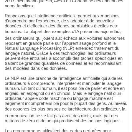
2003, bien avant que Siri, Alexa ou Cortana ne deviennent des
noms familiers.
Rappelons que l'intelligence artificielle permet aux machines
d'apprendre par l'expérience, de s'adapter à de nouvelles
données et d'effectuer des tâches semblables à celles des
humains. La plupart des exemples d'IA présentés aujourdhui,
des ordinateurs qui jouent aux échecs aux voitures autonomes
reposent en grande partie sur l'apprentissage profond et le
Natural Language Processing (NLP) entendez traitement du
langage naturel. Grâce à ces technologies, les ordinateurs
peuvent être entraînés à accomplir des tâches spécifiques en
traitant de grandes quantités de données et en reconnaissant
des modèles dans ces données.
Le NLP est une branche de l'intelligence artificielle qui aide les
ordinateurs à comprendre, interpréter et manipuler le langage
humain. En tant qu'humain, il est possible de parler et écrire en
anglais, en espagnol ou en chinois. Mais le langage natif d'un
ordinateur appelé code machine ou langage machine est
largement incompréhensible pour la plupart des gens. Au niveau
des couches les plus basses de larchitecture dun ordinateur, la
communication ne se fait pas avec des mots, mais par des
millions de zéro et de un qui produisent des actions logiques.
Les programmeurs utilisaient des cartes perforées pour