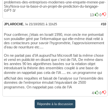
problemes-des-entreprises-modernes-une-enquete-menee-par-
SkyNova-sur-la-base-d-un-projet-de-prediction-du-langage-
GPT-3/
13
0
JPLAROCHE
,
le 21/10/2021 à 11h25
#10
Pour confirmer, j'étais en Israël 1990, mon oncle me présentait
son poulailler géré par l'informatique qui elle-même était relié à
des contacteurs pour savoir l'hygrométrie, l'approvisionnement
d'eau de nourriture etc....
On ne parlait pas d'IA aujourd'hui Microsoft fait la même chose
et vend en publicité en disant que c'est de l'IA, De même dans
les années 90 les algorithmes basées sur la relation objet
introduisant la théorie des ensembles couplé à une base de
donnée on nappelait pas cela de l'IA .... ex. un programme qui
affichait des requêtes et faisait de l'analyse sur l'ensemble des
données de l'entreprise émulait l'équivalant de 2500
programmes. On nappelait pas cela de l'IA
4
0
Répondre à la discussion