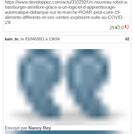
https://www.developpez.com/actu/310292/Un-nouveau-robot-a-
hamburger-ameliore-grace-a-un-logiciel-d-apprentissage-
automatique-debarque-sur-le-marche-ROAR-peut-cuire-19-
aliments-differents-et-ses-ventes-explosent-suite-au-COVID-
19/
29
0
kain_tn
,
le 01/04/2021 à 13h54
#2
Envoyé par
Nancy Rey