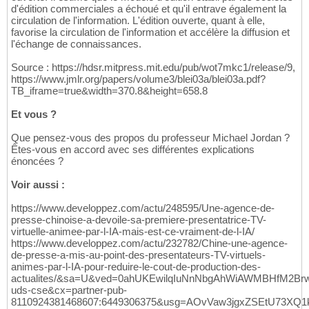
d'édition commerciales a échoué et qu'il entrave également la
circulation de l'information. L'édition ouverte, quant à elle,
favorise la circulation de l'information et accélère la diffusion et
l'échange de connaissances.
Source : https://hdsr.mitpress.mit.edu/pub/wot7mkc1/release/9,
https://www.jmlr.org/papers/volume3/blei03a/blei03a.pdf?
TB_iframe=true&width=370.8&height=658.8
Et vous ?
Que pensez-vous des propos du professeur Michael Jordan ?
Êtes-vous en accord avec ses différentes explications
énoncées ?
Voir aussi :
https://www.developpez.com/actu/248595/Une-agence-de-
presse-chinoise-a-devoile-sa-premiere-presentatrice-TV-
virtuelle-animee-par-l-IA-mais-est-ce-vraiment-de-l-IA/
https://www.developpez.com/actu/232782/Chine-une-agence-
de-presse-a-mis-au-point-des-presentateurs-TV-virtuels-
animes-par-l-IA-pour-reduire-le-cout-de-production-des-
actualites/&sa=U&ved=0ahUKEwilqIuNnNbgAhWiAWMBHfM2BrwQ
uds-cse&cx=partner-pub-
8110924381468607:6449306375&usg=AOvVaw3jgxZSEtU73XQ1