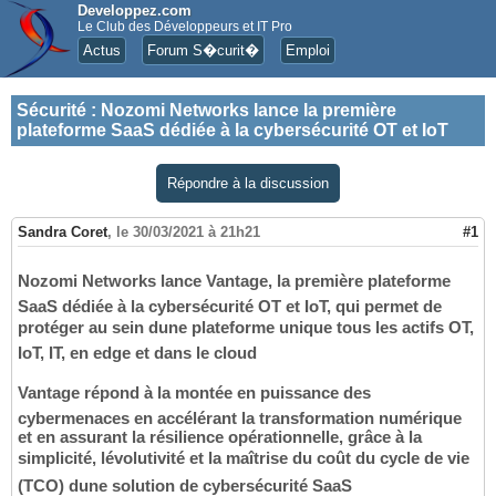
Developpez.com
Le Club des Développeurs et IT Pro
Actus
Forum S�curit�
Emploi
Sécurité
:
Nozomi Networks lance la première
plateforme SaaS dédiée à la cybersécurité OT et IoT
Répondre à la discussion
Sandra Coret
,
le 30/03/2021 à 21h21
#1
Nozomi Networks lance Vantage, la première plateforme
SaaS dédiée à la cybersécurité OT et IoT, qui permet de
protéger au sein dune plateforme unique tous les actifs OT,
IoT, IT, en edge et dans le cloud
Vantage répond à la montée en puissance des
cybermenaces en accélérant la transformation numérique
et en assurant la résilience opérationnelle, grâce à la
simplicité, lévolutivité et la maîtrise du coût du cycle de vie
(TCO) dune solution de cybersécurité SaaS