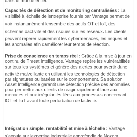
dans le monde entier.
Capacités de détection et de monitoring centralisées
: La
visibilité à léchelle de lentreprise fournie par Vantage permet de
voir instantanément lensemble des actifs OT et IoT, des
schémas dactivité et des risques sur les réseaux. Les clients
peuvent repérer rapidement les cybermenaces, les risques et
les anomalies afin daméliorer leur temps de réaction.
Prise de conscience en temps réel
: Grâce à la mise à jour en
continu de Threat Intelligence, Vantage repère les vulnérabilités
sur tous les systèmes et génère des alertes pour avertir dune
activité malveillante en utilisant les technologies de détection
par signatures ou basées sur le comportement. Sa solution
Asset Intelligence garantit une détection précise des anomalies
pour permettre aux clients de réagir rapidement face aux
menaces et aux irrégularités liées aux processus concernant
lOT et lIoT avant toute perturbation de lactivité.
Intégration simple, rentabilité et mise à léchelle
: Vantage
s'appuie sur lexpertise industrielle approfondie de Nozomi