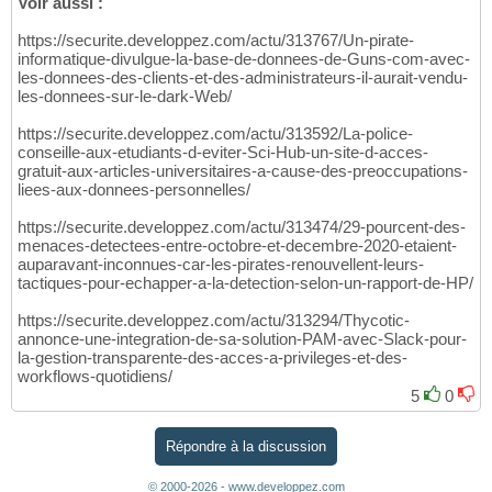
Voir aussi :
https://securite.developpez.com/actu/313767/Un-pirate-
informatique-divulgue-la-base-de-donnees-de-Guns-com-avec-
les-donnees-des-clients-et-des-administrateurs-il-aurait-vendu-
les-donnees-sur-le-dark-Web/
https://securite.developpez.com/actu/313592/La-police-
conseille-aux-etudiants-d-eviter-Sci-Hub-un-site-d-acces-
gratuit-aux-articles-universitaires-a-cause-des-preoccupations-
liees-aux-donnees-personnelles/
https://securite.developpez.com/actu/313474/29-pourcent-des-
menaces-detectees-entre-octobre-et-decembre-2020-etaient-
auparavant-inconnues-car-les-pirates-renouvellent-leurs-
tactiques-pour-echapper-a-la-detection-selon-un-rapport-de-HP/
https://securite.developpez.com/actu/313294/Thycotic-
annonce-une-integration-de-sa-solution-PAM-avec-Slack-pour-
la-gestion-transparente-des-acces-a-privileges-et-des-
workflows-quotidiens/
5
0
Répondre à la discussion
© 2000-2026 - www.developpez.com