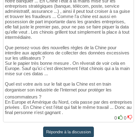
notre banquier ... En Chine l'état a la mains mise sur les
entreprises stratégiques (banque, télécom, poste, service
administratif, assurance ...) , ainsi il peut tout croiser à sa guise
et trouver les fraudeurs ... Comme l'a chine est aussi en
possession de part importante dans les grandes entreprises,
elle fait juste le premier pas, pour ne pas se faire piquer la data
qu'elle veut . Les chinois grillent tout simplement la place à tout
intermédiaire.
Que pensez-vous des nouvelles règles de la Chine pour
interdire aux applications de collecter des données excessives
sur les utilisateurs ?
Sur le papier très bonne mesure . On rêverait de voir cela en
Europe. Sauf qu'ici c'est directement l'état chinois qui a la main
mise sur ces datas ...
Quel est votre avis sur le fait que la Chine est en train
dorganiser son industrie de l'Internet pour protéger les
consommateurs ?
En Europe et Amérique du Nord, cela passe par des entreprises
privées . En Chine c'est l'état qui fait le même travail ... Donc au
final personne n'est gagnant .
0
0
Répondre à la discussion