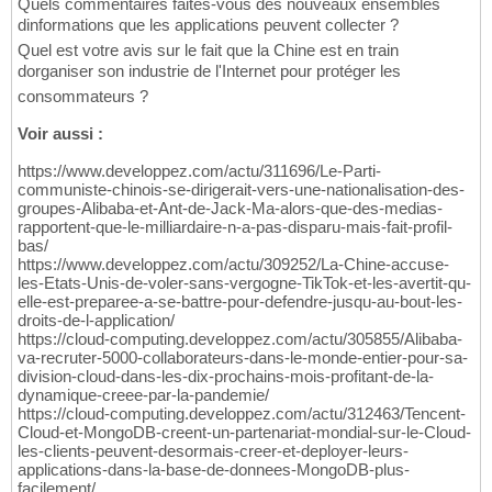
Quels commentaires faites-vous des nouveaux ensembles
dinformations que les applications peuvent collecter ?
Quel est votre avis sur le fait que la Chine est en train
dorganiser son industrie de l'Internet pour protéger les
consommateurs ?
Voir aussi :
https://www.developpez.com/actu/311696/Le-Parti-
communiste-chinois-se-dirigerait-vers-une-nationalisation-des-
groupes-Alibaba-et-Ant-de-Jack-Ma-alors-que-des-medias-
rapportent-que-le-milliardaire-n-a-pas-disparu-mais-fait-profil-
bas/
https://www.developpez.com/actu/309252/La-Chine-accuse-
les-Etats-Unis-de-voler-sans-vergogne-TikTok-et-les-avertit-qu-
elle-est-preparee-a-se-battre-pour-defendre-jusqu-au-bout-les-
droits-de-l-application/
https://cloud-computing.developpez.com/actu/305855/Alibaba-
va-recruter-5000-collaborateurs-dans-le-monde-entier-pour-sa-
division-cloud-dans-les-dix-prochains-mois-profitant-de-la-
dynamique-creee-par-la-pandemie/
https://cloud-computing.developpez.com/actu/312463/Tencent-
Cloud-et-MongoDB-creent-un-partenariat-mondial-sur-le-Cloud-
les-clients-peuvent-desormais-creer-et-deployer-leurs-
applications-dans-la-base-de-donnees-MongoDB-plus-
facilement/