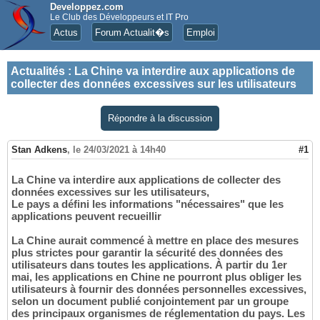
Developpez.com
Le Club des Développeurs et IT Pro
Actus
Forum Actualit�s
Emploi
Actualités
:
La Chine va interdire aux applications de
collecter des données excessives sur les utilisateurs
Répondre à la discussion
Stan Adkens
,
le 24/03/2021 à 14h40
#1
La Chine va interdire aux applications de collecter des
données excessives sur les utilisateurs,
Le pays a défini les informations "nécessaires" que les
applications peuvent recueillir
La Chine aurait commencé à mettre en place des mesures
plus strictes pour garantir la sécurité des données des
utilisateurs dans toutes les applications. À partir du 1er
mai, les applications en Chine ne pourront plus obliger les
utilisateurs à fournir des données personnelles excessives,
selon un document publié conjointement par un groupe
des principaux organismes de réglementation du pays. Les