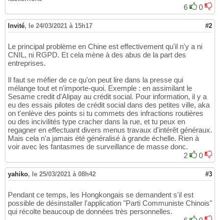
6
0
Invité
,
le 24/03/2021 à 15h17
#2
Le principal problème en Chine est effectivement qu'il n'y a ni
CNIL, ni RGPD. Et cela mène à des abus de la part des
entreprises.
Il faut se méfier de ce qu'on peut lire dans la presse qui
mélange tout et n'importe-quoi. Exemple : en assimilant le
Sesame credit d'Alipay au crédit social. Pour information, il y a
eu des essais pilotes de crédit social dans des petites ville, aka
on t'enlève des points si tu commets des infractions routières
ou des incivilités type cracher dans la rue, et tu peux en
regagner en effectuant divers menus travaux d'intérêt généraux.
Mais cela n'a jamais été généralisé à grande échelle. Rien à
voir avec les fantasmes de surveillance de masse donc.
2
0
yahiko
,
le 25/03/2021 à 08h42
#3
Pendant ce temps, les Hongkongais se demandent s'il est
possible de désinstaller l'application "Parti Communiste Chinois"
qui récolte beaucoup de données très personnelles.