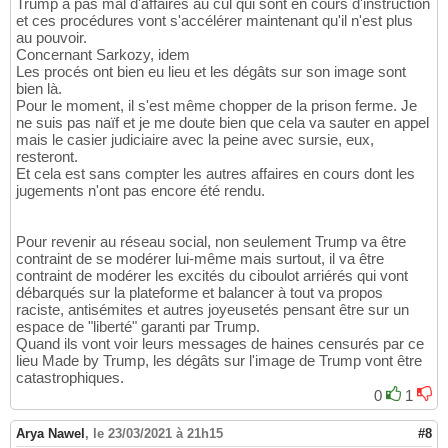
Trump a pas mal d'affaires au cul qui sont en cours d'instruction
et ces procédures vont s'accélérer maintenant qu'il n'est plus
au pouvoir.
Concernant Sarkozy, idem
Les procés ont bien eu lieu et les dégâts sur son image sont
bien là.
Pour le moment, il s'est même chopper de la prison ferme. Je
ne suis pas naïf et je me doute bien que cela va sauter en appel
mais le casier judiciaire avec la peine avec sursie, eux,
resteront.
Et cela est sans compter les autres affaires en cours dont les
jugements n'ont pas encore été rendu.
Pour revenir au réseau social, non seulement Trump va être
contraint de se modérer lui-même mais surtout, il va être
contraint de modérer les excités du ciboulot arriérés qui vont
débarqués sur la plateforme et balancer à tout va propos
raciste, antisémites et autres joyeusetés pensant être sur un
espace de "liberté" garanti par Trump.
Quand ils vont voir leurs messages de haines censurés par ce
lieu Made by Trump, les dégâts sur l'image de Trump vont être
catastrophiques.
0
1
Arya Nawel
,
le 23/03/2021 à 21h15
#8