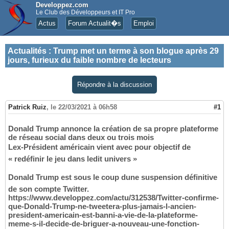
Developpez.com
Le Club des Développeurs et IT Pro
Actus
Forum Actualit�s
Emploi
Actualités
:
Trump met un terme à son blogue après 29
jours, furieux du faible nombre de lecteurs
Répondre à la discussion
Patrick Ruiz
,
le 22/03/2021 à 06h58
#1
Donald Trump annonce la création de sa propre plateforme
de réseau social dans deux ou trois mois
Lex-Président américain vient avec pour objectif de
« redéfinir le jeu dans ledit univers »
Donald Trump est sous le coup dune suspension définitive
de son compte Twitter.
https://www.developpez.com/actu/312538/Twitter-confirme-
que-Donald-Trump-ne-tweetera-plus-jamais-l-ancien-
president-americain-est-banni-a-vie-de-la-plateforme-
meme-s-il-decide-de-briguer-a-nouveau-une-fonction-