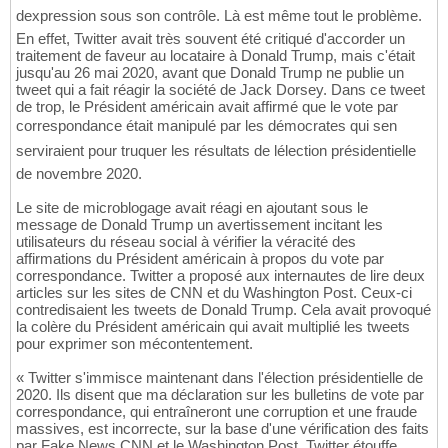
dexpression sous son contrôle. Là est même tout le problème.
En effet, Twitter avait très souvent été critiqué d'accorder un
traitement de faveur au locataire à Donald Trump, mais c'était
jusqu'au 26 mai 2020, avant que Donald Trump ne publie un
tweet qui a fait réagir la société de Jack Dorsey. Dans ce tweet
de trop, le Président américain avait affirmé que le vote par
correspondance était manipulé par les démocrates qui sen
serviraient pour truquer les résultats de lélection présidentielle
de novembre 2020.
Le site de microblogage avait réagi en ajoutant sous le
message de Donald Trump un avertissement incitant les
utilisateurs du réseau social à vérifier la véracité des
affirmations du Président américain à propos du vote par
correspondance. Twitter a proposé aux internautes de lire deux
articles sur les sites de CNN et du Washington Post. Ceux-ci
contredisaient les tweets de Donald Trump. Cela avait provoqué
la colère du Président américain qui avait multiplié les tweets
pour exprimer son mécontentement.
« Twitter s'immisce maintenant dans l'élection présidentielle de
2020. Ils disent que ma déclaration sur les bulletins de vote par
correspondance, qui entraîneront une corruption et une fraude
massives, est incorrecte, sur la base d'une vérification des faits
par Fake News CNN et le Washington Post. Twitter étouffe