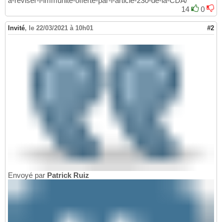
a-reviser-l-immunite-offerte-par-l-article-230-de-la-CDA/
14
0
Invité
,
le 22/03/2021 à 10h01
#2
Envoyé par
Patrick Ruiz