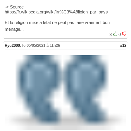
-> Source
https://fr.wikipedia.org/wiki/Irr%C3%A9ligion_par_pays
Et la religion mixé a létat ne peut pas faire vraiment bon
ménage...
3
0
Ryu2000
,
le 05/05/2021 à 11h26
#12