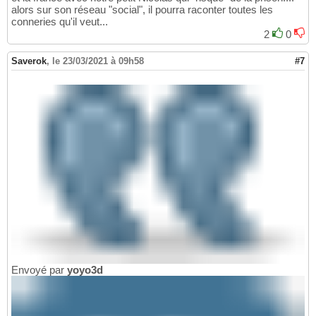
alors sur son réseau "social", il pourra raconter toutes les
conneries qu'il veut...
2
0
Saverok
,
le 23/03/2021 à 09h58
#7
Envoyé par
yoyo3d