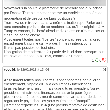
Voyez-vous la nouvelle plateforme de réseaux sociaux portée
par Donald Trump simposer comme un modèle en matière de
modération et de gestion de biais politiques ?
Trump va se retrouver dans la même situation que Parler où il
sera contraint par la loi de se modérer car, qu'il en déplaise à M.
Tump et consort, la liberté absolue d'expression n'existe pas et
c'est une bonne chose.
Absolument toutes nos "libertés" sont encadrées par la loi et
encadrement, signifie qu'il y a des limites / interdictions.
Il n'est pas possible de tout dire.
L'obligation de modération fait partie de la loi dans presque tous
les pays du monde (aux USA, comme en France).
1
0
yoyo3d
,
le 22/03/2021 à 18h04
#6
Absolument toutes nos "libertés" sont encadrées par la loi et
encadrement, signifie qu'il y a des limites / interdictions.
tu as parfaitement raison, mais quand tu es président (ou ex
président, ministre des finances ou autre) tu peux également
piétiner ces mêmes loi, mentir comme un arracheur de dent en
regardant le pays dans les yeux et t'en sortir "tranquil"...
justement regarde les USA (une pseudo tentative de destitution)
et la france avec notre petit Nicolas qui "risque" de la prison....