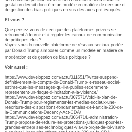
gestation devrait donc être un modèle en matière de censure et
de gestion des biais politiques en sus des axes pré-évoqués.
Et vous ?
Que pensez-vous de ceci que des plateformes privées se
retrouvent à fournir et à réguler les canaux de communication
de politiques élus ?
Voyez-vous la nouvelle plateforme de réseaux sociaux portée
par Donald Trump simposer comme un modèle en matière de
modération et de gestion de biais politiques ?
Voir aussi :
https://www.developpez.com/actu/311651/Twitter-suspend-
definitivement-le-compte-de-Donald-Trump-le-reseau-social-
estime-que-les-messages-qu-il-a-publies-recemment-
representent-un-risque-d-incitation-a-la-violence/
https://www.developpez.com/actu/307571/Voici-le-plan-de-
Donald-Trump-pour-reglementer-les-medias-sociaux-une-
reecriture-des-dispositions-fondamentales-de-l-article-230-de-
la-Communications-Decency-Act-CDA/
https://www.developpez.com/actu/306471/L-administration-
Trump-propose-de-reduire-les-protections-juridiques-pour-les-
grandes-entreprises-technologiques-via-un-projet-de-loi-visant-