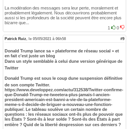
La modération des messages sera leur perte, moralement et
probablement légalement. Nous découvrirons probablement
aussi si les profondeurs de la société peuvent être encore plus
bizarre que...
1
0
Patrick Ruiz
,
le 05/05/2021 à 06h58
#9
Donald Trump lance sa « plateforme de réseau social » et
en fait c'est juste un blog
Dans un style semblable à celui dune version générique de
Twitter
Donald Trump est sous le coup dune suspension définitive
de son compte Twitter.
https://www.developpez.com/actu/312538/Twitter-confirme-
que-Donald-Trump-ne-tweetera-plus-jamais-l-ancien-
president-americain-est-banni-a-vie-de-la-plateforme-
meme-s-il-decide-de-briguer-a-nouveau-une-fonction-
publique/. Le tableau soulève un certain nombre de
questions : les réseaux sociaux ont-ils plus de pouvoir que
les États ? Sont-ils à leur solde ? Sont-ils des États à part
entière ? Quid de la liberté dexpression sur ces derniers ?