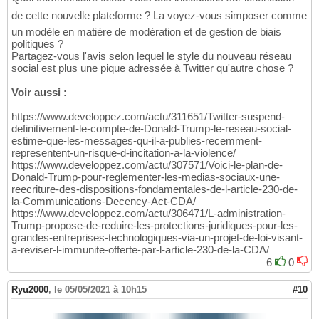
de cette nouvelle plateforme ? La voyez-vous simposer comme
un modèle en matière de modération et de gestion de biais
politiques ?
Partagez-vous l'avis selon lequel le style du nouveau réseau
social est plus une pique adressée à Twitter qu'autre chose ?
Voir aussi :
https://www.developpez.com/actu/311651/Twitter-suspend-
definitivement-le-compte-de-Donald-Trump-le-reseau-social-
estime-que-les-messages-qu-il-a-publies-recemment-
representent-un-risque-d-incitation-a-la-violence/
https://www.developpez.com/actu/307571/Voici-le-plan-de-
Donald-Trump-pour-reglementer-les-medias-sociaux-une-
reecriture-des-dispositions-fondamentales-de-l-article-230-de-
la-Communications-Decency-Act-CDA/
https://www.developpez.com/actu/306471/L-administration-
Trump-propose-de-reduire-les-protections-juridiques-pour-les-
grandes-entreprises-technologiques-via-un-projet-de-loi-visant-
a-reviser-l-immunite-offerte-par-l-article-230-de-la-CDA/
6
0
Ryu2000
,
le 05/05/2021 à 10h15
#10