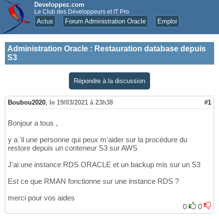
Developpez.com
Le Club des Développeurs et IT Pro
Actus
Forum Administration Oracle
Emploi
Administration Oracle
:
Restauration database depuis
S3
Répondre à la discussion
Boubou2020
,
le 19/03/2021 à 23h38
#1
Bonjour a tous ,
y a 'il une personne qui peux m'aider sur la procédure du
restore depuis un conteneur S3 sur AWS
J'ai une instance RDS ORACLE et un backup mis sur un S3
Est ce que RMAN fonctionne sur une instance RDS ?
merci pour vos aides
0
0