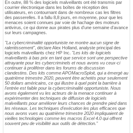
En outre, 88 % des logiciels malveillants ont été transmis par
courrier électronique dans les boîtes de réception des
utilisateurs, en contournant dans de nombreux cas les filtres
des passerelles. Il a fallu 8,8 jours, en moyenne, pour que les
menaces soient connues par voie de hachage des moteurs
antivirus, ce qui donne aux pirates plus d'une semaine d'avance
sur leurs campagnes.
"La cybercriminalité opportuniste ne montre aucun signe de
ralentissement"
, déclare Alex Holland, analyste principal des
logiciels malveillants chez HP Inc.
"Les kits de logiciels
malveillants à bas prix en tant que service sont une perspective
attrayante pour les cybercriminels et nous avons vu ceux-ci
continuer à proliférer dans les forums de discussion
clandestins. Des kits comme APOMacroSploit, qui a émergé au
quatrième trimestre 2020, peuvent être achetés pour seulement
50 dollars américains, ce qui illustre à quel point la barrière à
l'entrée est faible pour la cybercriminalité opportuniste. Nous
avons également vu les acteurs de la menace continuer à
expérimenter des techniques de diffusion de logiciels
malveillants pour améliorer leurs chances de prendre pied dans
les réseaux. Les techniques d'exécution les plus efficaces que
nous avons vues au quatrième trimestre 2020 impliquaient de
vieilles technologies comme les macros Excel 4.0 qui offrent
souvent peu de visibilité aux outils de détection."