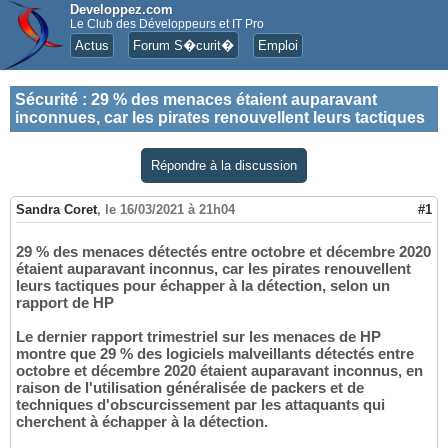
Developpez.com
Le Club des Développeurs et IT Pro
Actus
Forum S�curit�
Emploi
Sécurité
:
29 % des menaces étaient auparavant
inconnues, car les pirates renouvellent leurs tactiques
Répondre à la discussion
Sandra Coret
,
le 16/03/2021 à 21h04
#1
29 % des menaces détectés entre octobre et décembre 2020
étaient auparavant inconnus, car les pirates renouvellent
leurs tactiques pour échapper à la détection, selon un
rapport de HP
Le dernier rapport trimestriel sur les menaces de HP
montre que 29 % des logiciels malveillants détectés entre
octobre et décembre 2020 étaient auparavant inconnus, en
raison de l'utilisation généralisée de packers et de
techniques d'obscurcissement par les attaquants qui
cherchent à échapper à la détection.