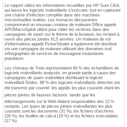
Le rapport utilise les informations recueillies par HP Sure Click,
qui laisse les logiciels malveillants s'exécuter, tout en capturant
une chaîne d'infection complète dans des machines
microvirtuelles isolées. Les menaces découvertes
comprennent un nouveau créateur de malware Office appelé
APOMacroSploit utilisé pour cibler les victimes dans des
campagnes de spam sur le thème de la livraison, les incitant à
ouvrir des pièces jointes XLS armées. Un malware de vol
d'informations appelé FickerStealer a également été distribué
via une campagne de malware utilisant des domaines mal
orthographiés de services de messagerie instantanée
populaires.
Les chevaux de Troie représentaient 66 % des échantillons de
logiciels malveillants analysés, en grande partie à cause des
campagnes de spam malveillant distribuant le logiciel
malveillant Dridex. 88 % des logiciels malveillants détectés ont
été transmis par courriel  les appâts les plus courants étant les
pièces jointes de fausses factures  tandis que les
téléchargements sur le Web étaient responsables des 12 %
restants. Les types de pièces jointes malveillantes les plus
courants sont les documents (31 %), les fichiers d'archives
(28 %), les feuilles de calcul (19 %) et les fichiers exécutables
(17 %).