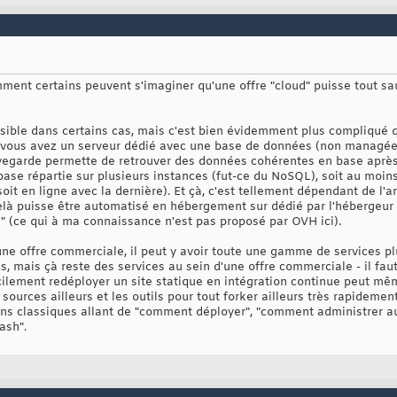
nt certains peuvent s'imaginer qu'une offre "cloud" puisse tout s
sible dans certains cas, mais c'est bien évidemment plus compliqué 
 si vous avez un serveur dédié avec une base de données (non manag
vegarde permette de retrouver des données cohérentes en base après r
e base répartie sur plusieurs instances (fut-ce du NoSQL), soit au moin
oit en ligne avec la dernière). Et çà, c'est tellement dépendant de l'a
elà puisse être automatisé en hébergement sur dédié par l'hébergeur -
e" (ce qui à ma connaissance n'est pas proposé par OVH ici).
e une offre commerciale, il peut y avoir toute une gamme de services 
, mais çà reste des services au sein d'une offre commerciale - il faut
cilement redéployer un site statique en intégration continue peut mê
s sources ailleurs et les outils pour tout forker ailleurs très rapideme
s classiques allant de "comment déployer", "comment administrer au 
ash".