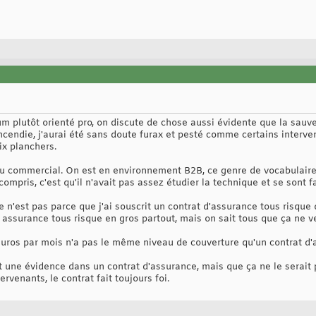
rum plutôt orienté pro, on discute de chose aussi évidente que la sau
ncendie, j'aurai été sans doute furax et pesté comme certains interven
ix planchers.
e du commercial. On est en environnement B2B, ce genre de vocabulai
 compris, c'est qu'il n'avait pas assez étudier la technique et se sont
e n'est pas parce que j'ai souscrit un contrat d'assurance tous risque 
assurance tous risque en gros partout, mais on sait tous que ça ne ve
3 euros par mois n'a pas le même niveau de couverture qu'un contrat d
 une évidence dans un contrat d'assurance, mais que ça ne le serait p
rvenants, le contrat fait toujours foi.