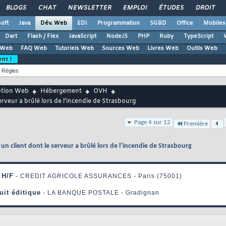
BLOGS
CHAT
NEWSLETTER
EMPLOI
ÉTUDES
DROIT
oft
Java
Dév. Web
EDI
Programmation
SGBD
Office
Mobiles
Dart
Flash / Flex
JavaScript
NodeJS
PHP
Ruby
TypeScript
 Web
FAQ Web
Tutoriels Web
Sources Web
Livres Web
Outils Web
ent !
Règles
ption Web
Hébergement
OVH
veur a brûlé lors de l’incendie de Strasbourg
Page 4 sur 12
Première
 client dont le serveur a brûlé lors de l’incendie de Strasbourg