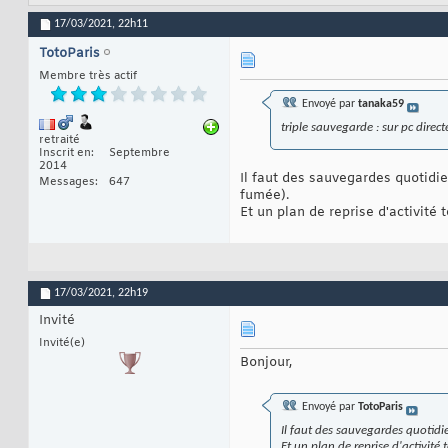
17/03/2021,
22h11
TotoParis
Membre très actif
Envoyé par
tanaka59
triple sauvegarde : sur pc dire
retraité
Inscrit en
Septembre
2014
Il faut des sauvegardes quotidie
Messages
647
fumée).
Et un plan de reprise d'activité t
17/03/2021,
22h19
Invité
Invité(e)
Bonjour,
Envoyé par
TotoParis
Il faut des sauvegardes quotidi
Et un plan de reprise d'activité t