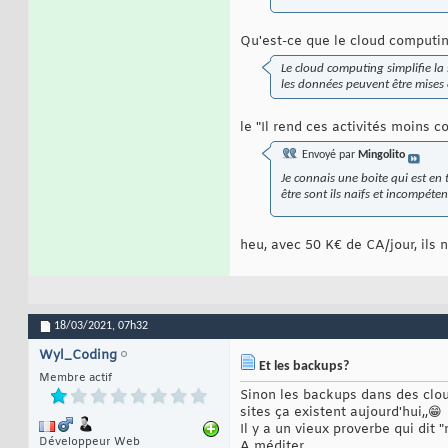
Qu'est-ce que le cloud computi
Le cloud computing simplifie la 
les données peuvent être mises 
le "Il rend ces activités moins 
Envoyé par
Mingolito
Je connais une boite qui est en 
être sont ils naïfs et incompé
heu, avec 50 K€ de CA/jour, ils n
18/03/2021,
07h32
Wyl_Coding
Et les backups?
Membre actif
Sinon les backups dans des clo
sites ça existent aujourd'hui,,😁
Il y a un vieux proverbe qui dit
Développeur Web
A méditer