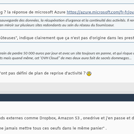
ng ? la réponse de microsoft Azure
https://azure.microsoft.com/fr-fr/ov
sauvegarde des données, la récupération d’urgence et la continuité des activités. Il re
en miroir sur plusieurs sites redondants au sein du réseau du fournisseur.
coûteuses", indique clairement que ça n'est pas d'origine dans les prest
train de perdre 50 000 euros par jour et avec un site toujours en panne, et qui risque
tents mais quand même, cet 'OVH Cloud" de mes deux aura fait de sacrés dommages...
'ont pas défini de plan de reprise d'activité ?
uds externes comme Dropbox, Amazon S3 , onedrive et j'en passe et d
 "ne jamais mettre tous ces oeufs dans le même panier" .