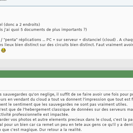
el (donc a 2 endroits)
s j'ai quoi 5 documents de plus importants ?)
 / "penta" réplications ... PC + sur serveur + distanciel (cloud) . A cha
lieux bien distinct sur des circuits bien distinct. Faut vraiment avoi
.
auvegardes qu'on neglige, il suffit de se faire avoir une fois pour pr
urs en vendant du cloud a tout va donnent l'impression que tout est f
nnent le sentiment que les sauvegardes ne sont pas vraiment utiles.
n'est que de l'hebergement classique de données sur des serveurs mate
ctivité professionnelle est impactée.
arder vos photos et autre elements precieux dans le cloud, c'est la p
l pour un bien car ca remet un peu en tete aux gens ce qu'il y a derr
 que c'est magique. Dur retour a la realité.