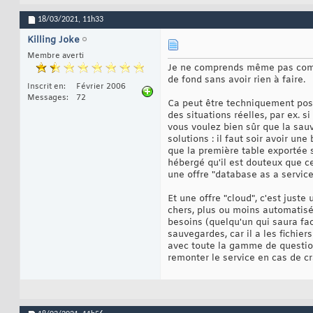
18/03/2021,
11h33
Killing Joke
Membre averti
Je ne comprends même pas comme
de fond sans avoir rien à faire.
Inscrit en
Février 2006
Messages
72
Ca peut être techniquement pos
des situations réelles, par ex.
vous voulez bien sûr que la sau
solutions : il faut soir avoir un
que la première table exportée s
hébergé qu'il est douteux que c
une offre "database as a servic
Et une offre "cloud", c'est just
chers, plus ou moins automatisés
besoins (quelqu'un qui saura fa
sauvegardes, car il a les fichier
avec toute la gamme de question
remonter le service en cas de cr