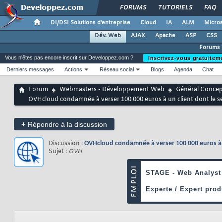
FORUMS
TUTORIELS
FAQ
DI/DSI Solutions d'entreprise
Cloud
IA
ALM
Micros
Dév. Web
AJAX
Apache
ASP
CSS
Forums
Vous n'êtes pas encore inscrit sur Developpez.com ?
Inscrivez-vous gratuitem
Derniers messages
Actions
Réseau social
Blogs
Agenda
Chat
Forum
Webmasters - Développement Web
Général Conce
OVHcloud condamnée à verser 100 000 euros à un client dont le ser
+
Répondre à la discussion
Discussion :
OVHcloud condamnée à verser 100 000 euros à un
Sujet :
OVH