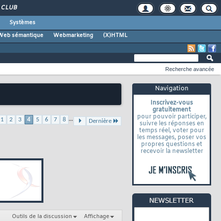
CLUB
Systèmes
Web sémantique
Webmarketing
(X)HTML
Recherche avancée
Navigation
Inscrivez-vous
gratuitement
pour pouvoir participer,
...
1
2
3
4
5
6
7
8
Dernière
suivre les réponses en
temps réel, voter pour
les messages, poser vos
propres questions et
recevoir la newsletter
Outils de la discussion
Affichage