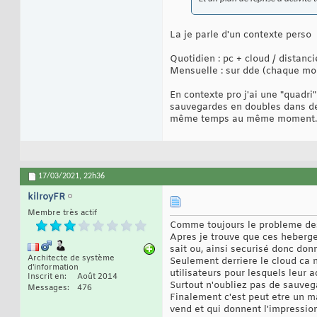
La je parle d'un contexte perso
Quotidien : pc + cloud / distanci
Mensuelle : sur dde (chaque moi
En contexte pro j'ai une "quadri"
sauvegardes en doubles dans des 
même temps au même moment
17/03/2021,
22h36
kilroyFR
Membre très actif
Comme toujours le probleme des s
Apres je trouve que ces heberge
sait ou, ainsi securisé donc do
Architecte de système
Seulement derriere le cloud ca 
d'information
utilisateurs pour lesquels leur a
Inscrit en
Août 2014
Surtout n'oubliez pas de sauveg
Messages
476
Finalement c'est peut etre un ma
vend et qui donnent l'impression