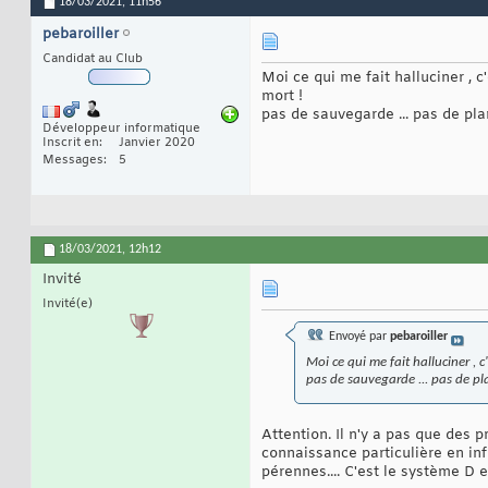
18/03/2021,
11h56
pebaroiller
Candidat au Club
Moi ce qui me fait halluciner , 
mort !
pas de sauvegarde ... pas de pla
Développeur informatique
Inscrit en
Janvier 2020
Messages
5
18/03/2021,
12h12
Invité
Invité(e)
Envoyé par
pebaroiller
Moi ce qui me fait halluciner , 
pas de sauvegarde ... pas de pl
Attention. Il n'y a pas que des 
connaissance particulière en in
pérennes.... C'est le système D e