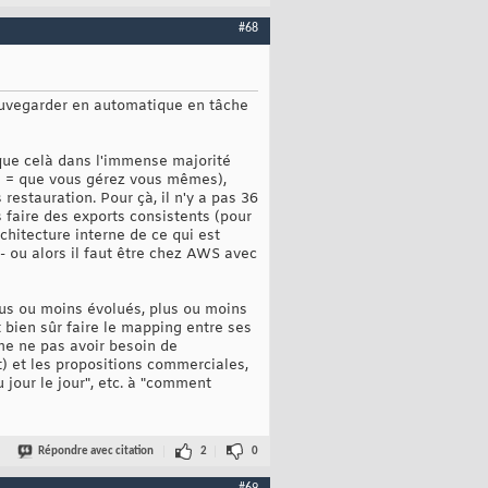
#68
auvegarder en automatique en tâche
que celà dans l'immense majorité
ée = que vous gérez vous mêmes),
estauration. Pour çà, il n'y a pas 36
s faire des exports consistents (pour
rchitecture interne de ce qui est
 ou alors il faut être chez AWS avec
plus ou moins évolués, plus ou moins
 bien sûr faire le mapping entre ses
me ne pas avoir besoin de
nt) et les propositions commerciales,
jour le jour", etc. à "comment
Répondre avec citation
2
0