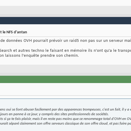
t le NFS d'antan
 de données OVH pourrait prévoir un raid5 non pas sur un serveur mais
icSearch et autres techno le faisant en mémoire ils n'ont qu'a le transp
on laissons l'enquête prendre son chemin.
ns oui se font abuser facilement par des apparences trompeuses, c'est un fait, il y a 
urs en panne à ce jour, y compris des sites professionnels de sociétés.
ts si ça te fais plaisir, mais il en reste pas moins que ce renommage total d'OVH en O
aurait séparé clairement son offre serveurs classique de son offre cloud, et pas faire p