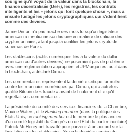
souligné qu'il voyait de la valeur dans la blockchain, la
finance décentralisée (DeFi), les registres, les contrats
intelligents et les « jetons qui font quelque chose », mais a
ensuite fustigé les jetons cryptographiques qui s'identifient
comme des devises.
Jamie Dimon n'a pas mâché ses mots lorsqu'un législateur
américain a mentionné son histoire en matière de critique des
cryptomonnaies, allant jusqu'à qualifier les jetons crypto de
schémas de Ponzi.
Les stablecoins (actifs numériques liés à la valeur du dollar
américain ou d'autres devises) ne poseraient pas de problème
avec une réglementation appropriée, et JPMorgan est actif dans
la blockchain, a déclaré Dimon.
Les commentaires représentent la dernière critique formulée
contre les monnaies numériques par Dimon, qui a autrefois
qualifié Bitcoin de « fraude » avant de finalement dire qu'il
regrettait ses commentaires.
La présidente du comité des services financiers de la Chambre,
Maxine Waters, et le
Ranking member
(dans la politique des
États-Unis, un
ranking member
est le membre le plus ancien
d'un comité législatif du Congrès ou de l'État du parti minoritaire)
Patrick McHenry ont travaillé pour parvenir à un accord sur la
législation sur les stablecoins. Selon la dernière version du