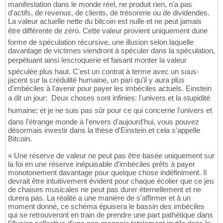
manifestation dans le monde réel, ne produit rien, n'a pas
d'actifs, de revenus, de clients, de trésorerie ou de dividendes.
La valeur actuelle nette du bitcoin est nulle et ne peut jamais
être différente de zéro. Cette valeur provient uniquement dune
forme de spéculation récursive, une illusion selon laquelle
davantage de victimes viendront à spéculer dans la spéculation,
perpétuant ainsi lescroquerie et faisant monter la valeur 
spéculée plus haut. C'est un contrat à terme avec un sous-
jacent sur la crédulité humaine, un pari qu'il y aura plus
d'imbéciles à l'avenir pour payer les imbéciles actuels. Einstein
a dit un jour:  Deux choses sont infinies: l'univers et la stupidité
humaine; et je ne suis pas sûr pour ce qui concerne l'univers et
dans l'étrange monde à l'envers d'aujourd'hui, vous pouvez
désormais investir dans la thèse d'Einstein et cela s'appelle
Bitcoin.
« Une réserve de valeur ne peut pas être basée uniquement sur
la foi en une réserve inépuisable d'imbéciles prêts à payer
monotonement davantage pour quelque chose indéfiniment. Il
devrait être intuitivement évident pour chaque écolier que ce jeu
de chaises musicales ne peut pas durer éternellement et ne
durera pas. La réalité a une manière de s'affirmer et à un
moment donné, ce schéma épuisera le bassin des imbéciles
qui se retrouveront en train de prendre une part pathétique dans