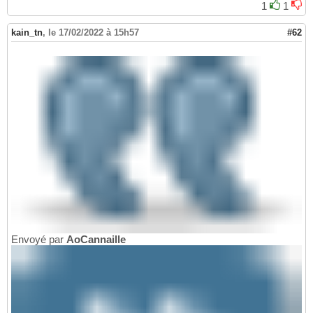
1
1
kain_tn
,
le 17/02/2022 à 15h57
#62
Envoyé par
AoCannaille