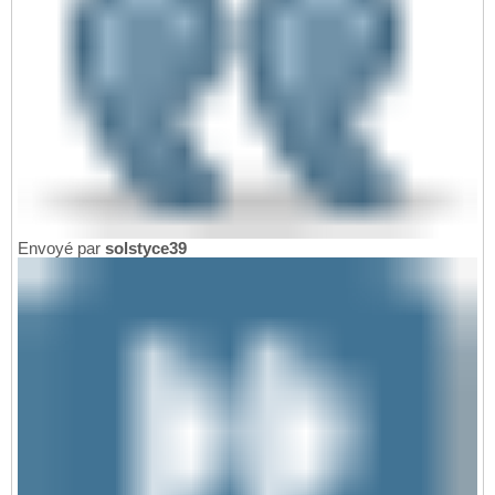
Envoyé par
solstyce39