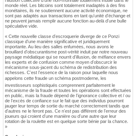
l'illusion collective d'une non-monnaie totalement inutile dans le
monde réel. Les bitcoins sont totalement inadaptés à des fins
monétaires, ils ne soutiennent aucune activité économique, ne
sont pas adaptés aux transactions en tant qu'unité d'échange et
ne peuvent jamais remplir aucune fonction au-delà d'une bulle
spéculative vide.
« Cette nouvelle classe d'escroquerie diverge de ce Ponzi
classique d'une manière significative et juridiquement
importante. Au lieu des salles enfumées, nous avons le
brouillard d'obscurantisme post-vérité induit par notre nouveau
paysage médiatique qui se nourrit d'illusion, de méfiance envers
les experts et de confusion comme moyen d'obscurcir le
mécanisme sous-jacent du schéma de redistribution des
richesses. C'est l'essence de la raison pour laquelle nous
appelons cette fraude un schéma postmoderne, les
investisseurs sophistiqués comprennent parfaitement le
mécanisme de la fraude et toutes les opérations sont effectuées
en public, mais la fraude dépend de l'ignorance collective et / ou
de l'excès de confiance sur le fait que des individus pourront
jauger leur temps de sortie du marché correctement tandis que
d'autres ne le feront pas. Ce n'est pas différent de l'erreur des
joueurs qui croient d'une manière ou d'une autre que leur
rotation de la roulette est en quelque sorte bénie par la chance.
»