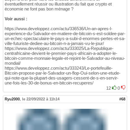
éventuellement réussir ou illustration du fait que crypto et
économie ne font pas bon ménage ?
Voir aussi :
https://www.developpez.com/actu/336536/Un-an-apres-l-
experience-du-Salvador-en-matiere-de-bitcoin-s-est-soldee-par-
un-echec-spectaculaire-le-pays-a-subi-d-enormes-pertes-et-sa-
ville-futuriste-dediee-au-bitcoin-n-a-jamais-vu-le-jour/
https://www.developpez.com/actu/333025/La-Republique-
centrafricaine-devient-le-premier-pays-africain-a-adopter-le-
bitcoin-comme-monnaie-legale-et-rejoint-le-Salvador-au-niveau-
mondial/
https://www.developpez.com/actu/333243/Le-portefeuille-
Bitcoin-propose-par-le-Salvador-un-flop-Oui-selon-une-etude-
qui-note-que-la-plupart-des-usagers-cessent-de-s-en-servir-
une-fois-les-30-de-bonus-en-bitcoin-recuperes/
12
0
Ryu2000
,
le 22/09/2022 à 11h14
#68