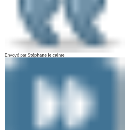
Envoyé par
Stéphane le calme