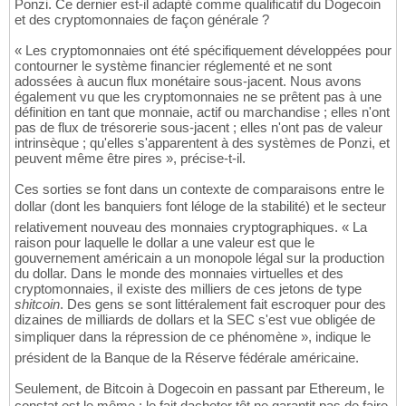
Ponzi. Ce dernier est-il adapté comme qualificatif du Dogecoin
et des cryptomonnaies de façon générale ?
« Les cryptomonnaies ont été spécifiquement développées pour
contourner le système financier réglementé et ne sont
adossées à aucun flux monétaire sous-jacent. Nous avons
également vu que les cryptomonnaies ne se prêtent pas à une
définition en tant que monnaie, actif ou marchandise ; elles n'ont
pas de flux de trésorerie sous-jacent ; elles n'ont pas de valeur
intrinsèque ; qu'elles s'apparentent à des systèmes de Ponzi, et
peuvent même être pires », précise-t-il.
Ces sorties se font dans un contexte de comparaisons entre le
dollar (dont les banquiers font léloge de la stabilité) et le secteur
relativement nouveau des monnaies cryptographiques. « La
raison pour laquelle le dollar a une valeur est que le
gouvernement américain a un monopole légal sur la production
du dollar. Dans le monde des monnaies virtuelles et des
cryptomonnaies, il existe des milliers de ces jetons de type
shitcoin
. Des gens se sont littéralement fait escroquer pour des
dizaines de milliards de dollars et la SEC s'est vue obligée de
simpliquer dans la répression de ce phénomène », indique le
président de la Banque de la Réserve fédérale américaine.
Seulement, de Bitcoin à Dogecoin en passant par Ethereum, le
constat est le même : le fait dacheter tôt ne garantit pas de faire