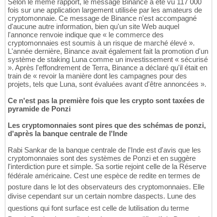
Selon le même rapport, le message Binance a été vu 117 000
fois sur une application largement utilisée par les amateurs de
cryptomonnaie. Ce message de Binance n'est accompagné
d'aucune autre information, bien qu'un site Web auquel
l'annonce renvoie indique que « le commerce des
cryptomonnaies est soumis à un risque de marché élevé ».
L'année dernière, Binance avait également fait la promotion d'un
système de staking Luna comme un investissement « sécurisé
». Après l'effondrement de Terra, Binance a déclaré qu'il était en
train de « revoir la manière dont les campagnes pour des
projets, tels que Luna, sont évaluées avant d'être annoncées ».
Ce n'est pas la première fois que les crypto sont taxées de
pyramide de Ponzi
Les cryptomonnaies sont pires que des schémas de ponzi,
d'après la banque centrale de l'Inde
Rabi Sankar de la banque centrale de l'Inde est d'avis que les
cryptomonnaies sont des systèmes de Ponzi et en suggère
l'interdiction pure et simple. Sa sortie rejoint celle de la Réserve
fédérale américaine. Cest une espèce de redite en termes de
posture dans le lot des observateurs des cryptomonnaies. Elle
divise cependant sur un certain nombre daspects. Lune des
questions qui font surface est celle de lutilisation du terme