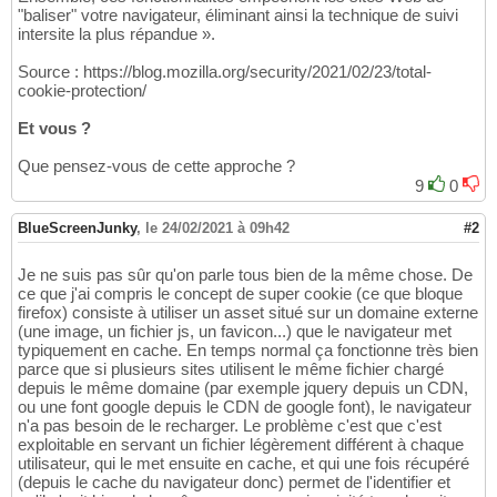
"baliser" votre navigateur, éliminant ainsi la technique de suivi
intersite la plus répandue ».
Source : https://blog.mozilla.org/security/2021/02/23/total-
cookie-protection/
Et vous ?
Que pensez-vous de cette approche ?
9
0
BlueScreenJunky
,
le 24/02/2021 à 09h42
#2
Je ne suis pas sûr qu'on parle tous bien de la même chose. De
ce que j'ai compris le concept de super cookie (ce que bloque
firefox) consiste à utiliser un asset situé sur un domaine externe
(une image, un fichier js, un favicon...) que le navigateur met
typiquement en cache. En temps normal ça fonctionne très bien
parce que si plusieurs sites utilisent le même fichier chargé
depuis le même domaine (par exemple jquery depuis un CDN,
ou une font google depuis le CDN de google font), le navigateur
n'a pas besoin de le recharger. Le problème c'est que c'est
exploitable en servant un fichier légèrement différent à chaque
utilisateur, qui le met ensuite en cache, et qui une fois récupéré
(depuis le cache du navigateur donc) permet de l'identifier et