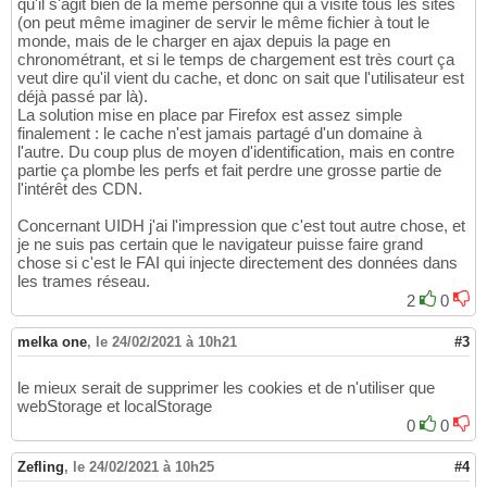
qu'il s'agit bien de la même personne qui a visité tous les sites
(on peut même imaginer de servir le même fichier à tout le
monde, mais de le charger en ajax depuis la page en
chronométrant, et si le temps de chargement est très court ça
veut dire qu'il vient du cache, et donc on sait que l'utilisateur est
déjà passé par là).
La solution mise en place par Firefox est assez simple
finalement : le cache n'est jamais partagé d'un domaine à
l'autre. Du coup plus de moyen d'identification, mais en contre
partie ça plombe les perfs et fait perdre une grosse partie de
l'intérêt des CDN.
Concernant UIDH j'ai l'impression que c'est tout autre chose, et
je ne suis pas certain que le navigateur puisse faire grand
chose si c'est le FAI qui injecte directement des données dans
les trames réseau.
2
0
melka one
,
le 24/02/2021 à 10h21
#3
le mieux serait de supprimer les cookies et de n'utiliser que
webStorage et localStorage
0
0
Zefling
,
le 24/02/2021 à 10h25
#4