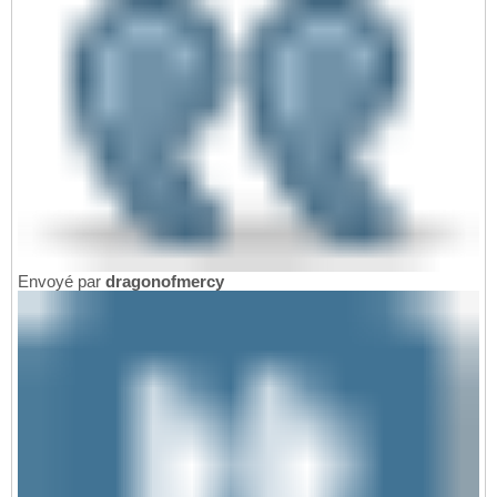
Envoyé par
dragonofmercy