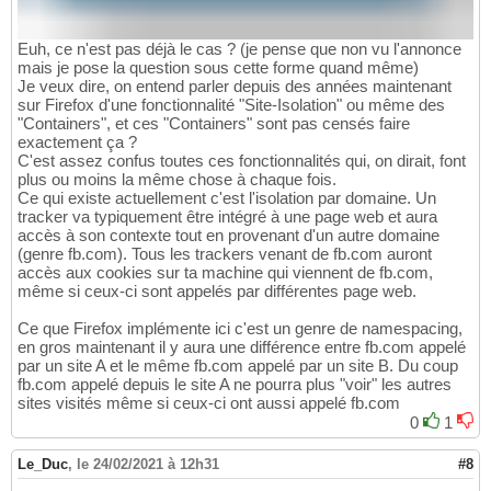
Euh, ce n'est pas déjà le cas ? (je pense que non vu l'annonce
mais je pose la question sous cette forme quand même)
Je veux dire, on entend parler depuis des années maintenant
sur Firefox d'une fonctionnalité "Site-Isolation" ou même des
"Containers", et ces "Containers" sont pas censés faire
exactement ça ?
C'est assez confus toutes ces fonctionnalités qui, on dirait, font
plus ou moins la même chose à chaque fois.
Ce qui existe actuellement c'est l'isolation par domaine. Un
tracker va typiquement être intégré à une page web et aura
accès à son contexte tout en provenant d'un autre domaine
(genre fb.com). Tous les trackers venant de fb.com auront
accès aux cookies sur ta machine qui viennent de fb.com,
même si ceux-ci sont appelés par différentes page web.
Ce que Firefox implémente ici c'est un genre de namespacing,
en gros maintenant il y aura une différence entre fb.com appelé
par un site A et le même fb.com appelé par un site B. Du coup
fb.com appelé depuis le site A ne pourra plus "voir" les autres
sites visités même si ceux-ci ont aussi appelé fb.com
0
1
Le_Duc
,
le 24/02/2021 à 12h31
#8