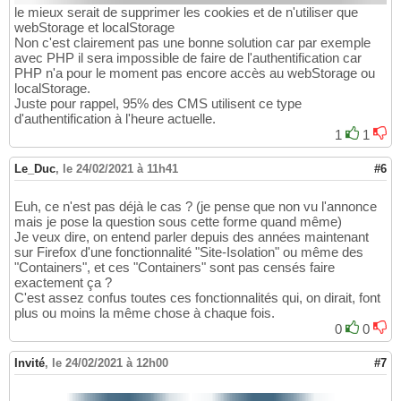
le mieux serait de supprimer les cookies et de n'utiliser que
webStorage et localStorage
Non c'est clairement pas une bonne solution car par exemple
avec PHP il sera impossible de faire de l'authentification car
PHP n'a pour le moment pas encore accès au webStorage ou
localStorage.
Juste pour rappel, 95% des CMS utilisent ce type
d'authentification à l'heure actuelle.
1
1
Le_Duc
,
le 24/02/2021 à 11h41
#6
Euh, ce n'est pas déjà le cas ? (je pense que non vu l'annonce
mais je pose la question sous cette forme quand même)
Je veux dire, on entend parler depuis des années maintenant
sur Firefox d'une fonctionnalité "Site-Isolation" ou même des
"Containers", et ces "Containers" sont pas censés faire
exactement ça ?
C'est assez confus toutes ces fonctionnalités qui, on dirait, font
plus ou moins la même chose à chaque fois.
0
0
Invité
,
le 24/02/2021 à 12h00
#7