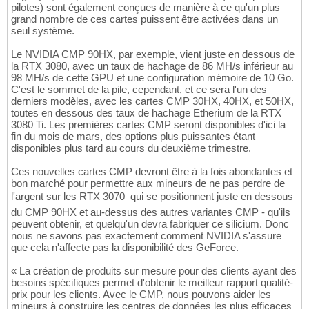
pilotes) sont également conçues de manière à ce qu'un plus
grand nombre de ces cartes puissent être activées dans un
seul système.
Le NVIDIA CMP 90HX, par exemple, vient juste en dessous de
la RTX 3080, avec un taux de hachage de 86 MH/s inférieur au
98 MH/s de cette GPU et une configuration mémoire de 10 Go.
C'est le sommet de la pile, cependant, et ce sera l'un des
derniers modèles, avec les cartes CMP 30HX, 40HX, et 50HX,
toutes en dessous des taux de hachage Etherium de la RTX
3080 Ti. Les premières cartes CMP seront disponibles d'ici la
fin du mois de mars, des options plus puissantes étant
disponibles plus tard au cours du deuxième trimestre.
Ces nouvelles cartes CMP devront être à la fois abondantes et
bon marché pour permettre aux mineurs de ne pas perdre de
l'argent sur les RTX 3070  qui se positionnent juste en dessous
du CMP 90HX et au-dessus des autres variantes CMP - qu'ils
peuvent obtenir, et quelqu'un devra fabriquer ce silicium. Donc
nous ne savons pas exactement comment NVIDIA s'assure
que cela n'affecte pas la disponibilité des GeForce.
« La création de produits sur mesure pour des clients ayant des
besoins spécifiques permet d'obtenir le meilleur rapport qualité-
prix pour les clients. Avec le CMP, nous pouvons aider les
mineurs à construire les centres de données les plus efficaces