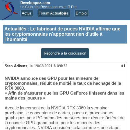
Developpez.com
Le Club des Développeurs et IT Pro
Actus
Forum Actualit�s
Emploi
Actualités
:
Le fabricant de puces NVIDIA affirme que
les cryptomonnaies n'apportent rien d'utile à
l'humanité
Répondre à la discussion
Stan Adkens
,
le 19/02/2021 à 09h32
#1
NVIDIA annonce des GPU pour les mineurs de
cryptomonnaies, réduit de moitié le taux de hachage de la
RTX 3060,
« Afin de s'assurer que les GPU GeForce finissent dans les
mains des joueurs »
Avec le lancement de la NVIDIA RTX 3060 la semaine
prochaine, le concepteur de cartes, puces et processeurs
graphiques pour PC prend des mesures pour réduire l'intérêt de
la nouvelle GPU grand public pour les mineurs des
cryptomonnaies. NVIDIA considère cela comme « une étape