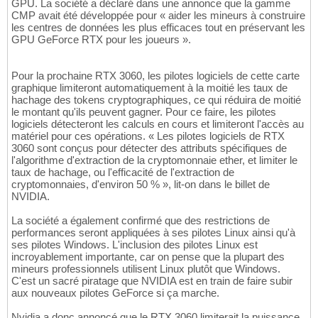
GPU. La société a déclaré dans une annonce que la gamme
CMP avait été développée pour « aider les mineurs à construire
les centres de données les plus efficaces tout en préservant les
GPU GeForce RTX pour les joueurs ».
Pour la prochaine RTX 3060, les pilotes logiciels de cette carte
graphique limiteront automatiquement à la moitié les taux de
hachage des tokens cryptographiques, ce qui réduira de moitié
le montant qu'ils peuvent gagner. Pour ce faire, les pilotes
logiciels détecteront les calculs en cours et limiteront l'accès au
matériel pour ces opérations. « Les pilotes logiciels de RTX
3060 sont conçus pour détecter des attributs spécifiques de
l'algorithme d'extraction de la cryptomonnaie ether, et limiter le
taux de hachage, ou l'efficacité de l'extraction de
cryptomonnaies, d'environ 50 % », lit-on dans le billet de
NVIDIA.
La société a également confirmé que des restrictions de
performances seront appliquées à ses pilotes Linux ainsi qu'à
ses pilotes Windows. L'inclusion des pilotes Linux est
incroyablement importante, car on pense que la plupart des
mineurs professionnels utilisent Linux plutôt que Windows.
C'est un sacré piratage que NVIDIA est en train de faire subir
aux nouveaux pilotes GeForce si ça marche.
Nvidia a donc annoncé que le RTX 3060 limiterait la puissance