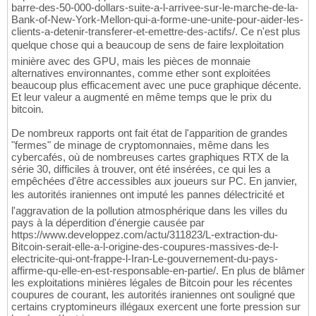
barre-des-50-000-dollars-suite-a-l-arrivee-sur-le-marche-de-la-
Bank-of-New-York-Mellon-qui-a-forme-une-unite-pour-aider-les-
clients-a-detenir-transferer-et-emettre-des-actifs/. Ce n'est plus
quelque chose qui a beaucoup de sens de faire lexploitation
minière avec des GPU, mais les pièces de monnaie
alternatives environnantes, comme ether sont exploitées
beaucoup plus efficacement avec une puce graphique décente.
Et leur valeur a augmenté en même temps que le prix du
bitcoin.
De nombreux rapports ont fait état de l'apparition de grandes
"fermes" de minage de cryptomonnaies, même dans les
cybercafés, où de nombreuses cartes graphiques RTX de la
série 30, difficiles à trouver, ont été insérées, ce qui les a
empêchées d'être accessibles aux joueurs sur PC. En janvier,
les autorités iraniennes ont imputé les pannes délectricité et
l'aggravation de la pollution atmosphérique dans les villes du
pays à la déperdition d'énergie causée par
https://www.developpez.com/actu/311823/L-extraction-du-
Bitcoin-serait-elle-a-l-origine-des-coupures-massives-de-l-
electricite-qui-ont-frappe-l-Iran-Le-gouvernement-du-pays-
affirme-qu-elle-en-est-responsable-en-partie/. En plus de blâmer
les exploitations minières légales de Bitcoin pour les récentes
coupures de courant, les autorités iraniennes ont souligné que
certains cryptomineurs illégaux exercent une forte pression sur