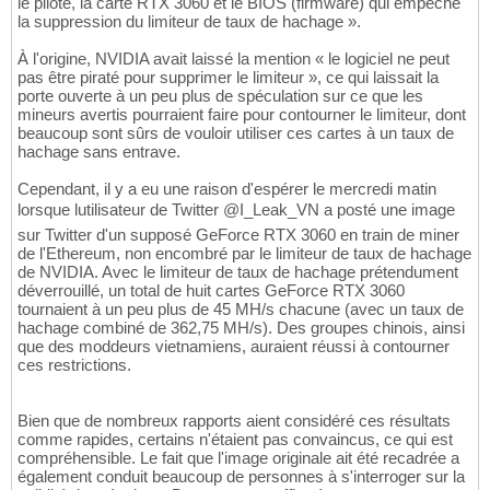
le pilote, la carte RTX 3060 et le BIOS (firmware) qui empêche
la suppression du limiteur de taux de hachage ».
À l'origine, NVIDIA avait laissé la mention « le logiciel ne peut
pas être piraté pour supprimer le limiteur », ce qui laissait la
porte ouverte à un peu plus de spéculation sur ce que les
mineurs avertis pourraient faire pour contourner le limiteur, dont
beaucoup sont sûrs de vouloir utiliser ces cartes à un taux de
hachage sans entrave.
Cependant, il y a eu une raison d'espérer le mercredi matin
lorsque lutilisateur de Twitter @I_Leak_VN a posté une image
sur Twitter d'un supposé GeForce RTX 3060 en train de miner
de l'Ethereum, non encombré par le limiteur de taux de hachage
de NVIDIA. Avec le limiteur de taux de hachage prétendument
déverrouillé, un total de huit cartes GeForce RTX 3060
tournaient à un peu plus de 45 MH/s chacune (avec un taux de
hachage combiné de 362,75 MH/s). Des groupes chinois, ainsi
que des moddeurs vietnamiens, auraient réussi à contourner
ces restrictions.
Bien que de nombreux rapports aient considéré ces résultats
comme rapides, certains n'étaient pas convaincus, ce qui est
compréhensible. Le fait que l'image originale ait été recadrée a
également conduit beaucoup de personnes à s'interroger sur la