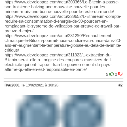
https://www.developpez.com/actu/303366/Le-Bitcoin-a-passe-
son-troisieme-halving-une-mauvaise-nouvelle-pour-les-
mineurs-mais-une-bonne-nouvelle-pour-le-reste-du-monde/
https://www.developpez.com/actu/239652/L-Ethereum-compte-
reduire-sa-consommation-d-energie-de-99-pourcent-en-
remplacant-le-systeme-de-validation-par-preuve-de-travail-par-
preuve-d-enjeu/
https://www.developpez.com/actu/231290/Rechauffement-
climatique-le-Bitcoin-pourrait-nous-conduire-au-chaos-dans-20-
ans-en-augmentant-la-temperature-globale-au-dela-de-la-limite-
critique/
https://www.developpez.com/actu/311823/L-extraction-du-
Bitcoin-serait-elle-a-l-origine-des-coupures-massives-de-l-
electricite-qui-ont-frappe-l-Iran-Le-gouvernement-du-pays-
affirme-qu-elle-en-est-responsable-en-partie/
9
0
Ryu2000
,
le 19/02/2021 à 10h26
#2