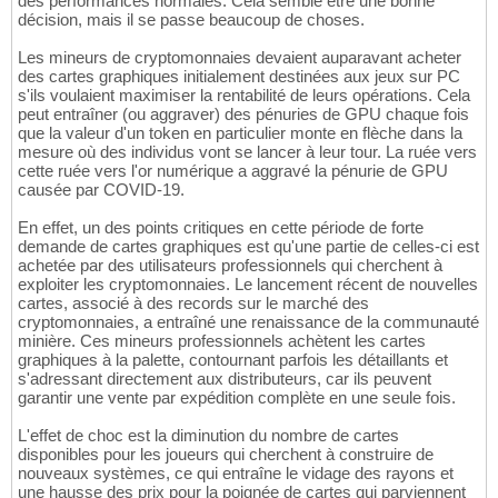
des performances normales. Cela semble être une bonne
décision, mais il se passe beaucoup de choses.
Les mineurs de cryptomonnaies devaient auparavant acheter
des cartes graphiques initialement destinées aux jeux sur PC
s'ils voulaient maximiser la rentabilité de leurs opérations. Cela
peut entraîner (ou aggraver) des pénuries de GPU chaque fois
que la valeur d'un token en particulier monte en flèche dans la
mesure où des individus vont se lancer à leur tour. La ruée vers
cette ruée vers l'or numérique a aggravé la pénurie de GPU
causée par COVID-19.
En effet, un des points critiques en cette période de forte
demande de cartes graphiques est qu'une partie de celles-ci est
achetée par des utilisateurs professionnels qui cherchent à
exploiter les cryptomonnaies. Le lancement récent de nouvelles
cartes, associé à des records sur le marché des
cryptomonnaies, a entraîné une renaissance de la communauté
minière. Ces mineurs professionnels achètent les cartes
graphiques à la palette, contournant parfois les détaillants et
s'adressant directement aux distributeurs, car ils peuvent
garantir une vente par expédition complète en une seule fois.
L'effet de choc est la diminution du nombre de cartes
disponibles pour les joueurs qui cherchent à construire de
nouveaux systèmes, ce qui entraîne le vidage des rayons et
une hausse des prix pour la poignée de cartes qui parviennent