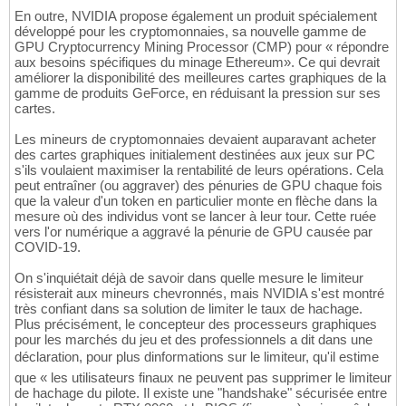
En outre, NVIDIA propose également un produit spécialement
développé pour les cryptomonnaies, sa nouvelle gamme de
GPU Cryptocurrency Mining Processor (CMP) pour « répondre
aux besoins spécifiques du minage Ethereum». Ce qui devrait
améliorer la disponibilité des meilleures cartes graphiques de la
gamme de produits GeForce, en réduisant la pression sur ses
cartes.
Les mineurs de cryptomonnaies devaient auparavant acheter
des cartes graphiques initialement destinées aux jeux sur PC
s'ils voulaient maximiser la rentabilité de leurs opérations. Cela
peut entraîner (ou aggraver) des pénuries de GPU chaque fois
que la valeur d'un token en particulier monte en flèche dans la
mesure où des individus vont se lancer à leur tour. Cette ruée
vers l'or numérique a aggravé la pénurie de GPU causée par
COVID-19.
On s'inquiétait déjà de savoir dans quelle mesure le limiteur
résisterait aux mineurs chevronnés, mais NVIDIA s'est montré
très confiant dans sa solution de limiter le taux de hachage.
Plus précisément, le concepteur des processeurs graphiques
pour les marchés du jeu et des professionnels a dit dans une
déclaration, pour plus dinformations sur le limiteur, qu'il estime
que « les utilisateurs finaux ne peuvent pas supprimer le limiteur
de hachage du pilote. Il existe une "handshake" sécurisée entre