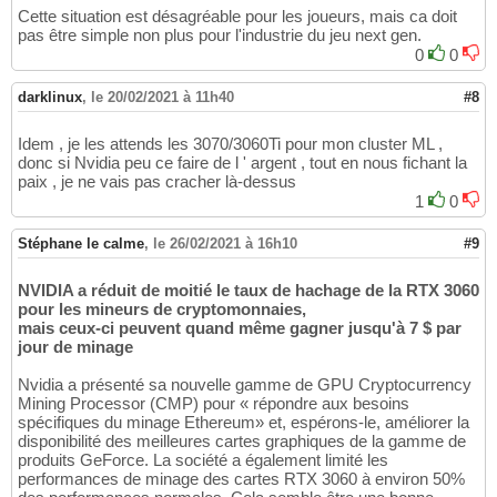
Cette situation est désagréable pour les joueurs, mais ca doit
pas être simple non plus pour l'industrie du jeu next gen.
0
0
darklinux
,
le 20/02/2021 à 11h40
#8
Idem , je les attends les 3070/3060Ti pour mon cluster ML ,
donc si Nvidia peu ce faire de l ' argent , tout en nous fichant la
paix , je ne vais pas cracher là-dessus
1
0
Stéphane le calme
,
le 26/02/2021 à 16h10
#9
NVIDIA a réduit de moitié le taux de hachage de la RTX 3060
pour les mineurs de cryptomonnaies,
mais ceux-ci peuvent quand même gagner jusqu'à 7 $ par
jour de minage
Nvidia a présenté sa nouvelle gamme de GPU Cryptocurrency
Mining Processor (CMP) pour « répondre aux besoins
spécifiques du minage Ethereum» et, espérons-le, améliorer la
disponibilité des meilleures cartes graphiques de la gamme de
produits GeForce. La société a également limité les
performances de minage des cartes RTX 3060 à environ 50%