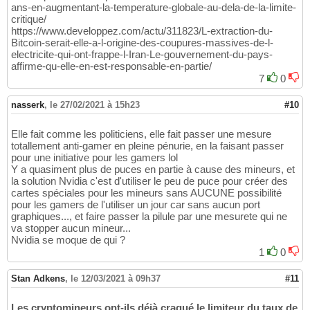
ans-en-augmentant-la-temperature-globale-au-dela-de-la-limite-
critique/
https://www.developpez.com/actu/311823/L-extraction-du-
Bitcoin-serait-elle-a-l-origine-des-coupures-massives-de-l-
electricite-qui-ont-frappe-l-Iran-Le-gouvernement-du-pays-
affirme-qu-elle-en-est-responsable-en-partie/
7
0
nasserk
,
le 27/02/2021 à 15h23
#10
Elle fait comme les politiciens, elle fait passer une mesure
totallement anti-gamer en pleine pénurie, en la faisant passer
pour une initiative pour les gamers lol
Y a quasiment plus de puces en partie à cause des mineurs, et
la solution Nvidia c'est d'utiliser le peu de puce pour créer des
cartes spéciales pour les mineurs sans AUCUNE possibilité
pour les gamers de l'utiliser un jour car sans aucun port
graphiques..., et faire passer la pilule par une mesurete qui ne
va stopper aucun mineur...
Nvidia se moque de qui ?
1
0
Stan Adkens
,
le 12/03/2021 à 09h37
#11
Les cryptomineurs ont-ils déjà craqué le limiteur du taux de