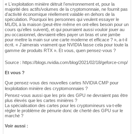
« L'exploitation minière détruit l'environnement et, pour la
majorité des actifs/volumes de la cryptomonnaie, ne fournit pas
d'activité économique réellement valable en dehors de la
spéculation. Pourquoi les personnes qui veulent essayer le
ML/DL à la maison (peut-être même en ont-elles besoin pour un
cours qu'elles suivent), et qui pourraient aussi vouloir jouer au
jeu occasionnel, devraient-elles payer un bras et une jambe
pour mettre la main sur une carte moderne et efficace ? », a-t-il
écrit. « J'aimerais vraiment que NVIDIA fasse cela pour toute la
gamme de produits RTX ». Et vous, quen pensez-vous ?
Source : https://blogs.nvidia.com/blog/2021/02/18/geforce-cmp/
Et vous ?
Que pensez-vous des nouvelles cartes NVIDIA CMP pour
lexploitation minière des cryptomonnaies ?
Pensez-vous aussi que les prix des GPU ne devraient pas être
plus élevés que les cartes minières ?
La spécialisation des cartes pour les cryptomineurs va-t-elle
régler le problème de pénurie donc de cherté des GPU sur le
marché ?
Voir aussi :