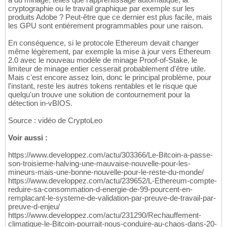
cryptographie ou le travail graphique par exemple sur les
produits Adobe ? Peut-être que ce dernier est plus facile, mais
les GPU sont entièrement programmables pour une raison.
En conséquence, si le protocole Ethereum devait changer
même légèrement, par exemple la mise à jour vers Ethereum
2.0 avec le nouveau modèle de minage Proof-of-Stake, le
limiteur de minage entier cesserait probablement d'être utile.
Mais c'est encore assez loin, donc le principal problème, pour
l'instant, reste les autres tokens rentables et le risque que
quelqu'un trouve une solution de contournement pour la
détection in-vBIOS.
Source : vidéo de CryptoLeo
Voir aussi :
https://www.developpez.com/actu/303366/Le-Bitcoin-a-passe-
son-troisieme-halving-une-mauvaise-nouvelle-pour-les-
mineurs-mais-une-bonne-nouvelle-pour-le-reste-du-monde/
https://www.developpez.com/actu/239652/L-Ethereum-compte-
reduire-sa-consommation-d-energie-de-99-pourcent-en-
remplacant-le-systeme-de-validation-par-preuve-de-travail-par-
preuve-d-enjeu/
https://www.developpez.com/actu/231290/Rechauffement-
climatique-le-Bitcoin-pourrait-nous-conduire-au-chaos-dans-20-