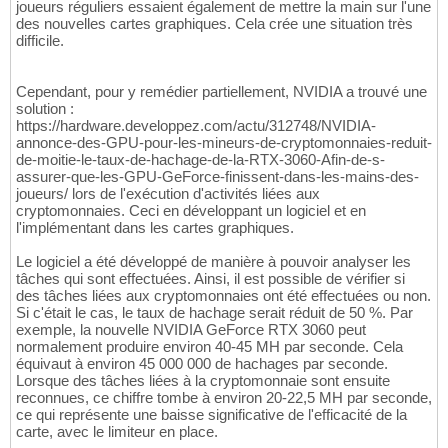
joueurs réguliers essaient également de mettre la main sur l'une
des nouvelles cartes graphiques. Cela crée une situation très
difficile.
Cependant, pour y remédier partiellement, NVIDIA a trouvé une
solution :
https://hardware.developpez.com/actu/312748/NVIDIA-
annonce-des-GPU-pour-les-mineurs-de-cryptomonnaies-reduit-
de-moitie-le-taux-de-hachage-de-la-RTX-3060-Afin-de-s-
assurer-que-les-GPU-GeForce-finissent-dans-les-mains-des-
joueurs/ lors de l'exécution d'activités liées aux
cryptomonnaies. Ceci en développant un logiciel et en
l'implémentant dans les cartes graphiques.
Le logiciel a été développé de manière à pouvoir analyser les
tâches qui sont effectuées. Ainsi, il est possible de vérifier si
des tâches liées aux cryptomonnaies ont été effectuées ou non.
Si c'était le cas, le taux de hachage serait réduit de 50 %. Par
exemple, la nouvelle NVIDIA GeForce RTX 3060 peut
normalement produire environ 40-45 MH par seconde. Cela
équivaut à environ 45 000 000 de hachages par seconde.
Lorsque des tâches liées à la cryptomonnaie sont ensuite
reconnues, ce chiffre tombe à environ 20-22,5 MH par seconde,
ce qui représente une baisse significative de l'efficacité de la
carte, avec le limiteur en place.