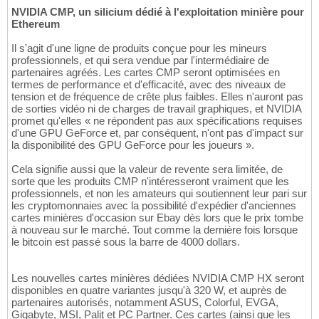
NVIDIA CMP, un silicium dédié à l'exploitation minière pour
Ethereum
Il s'agit d'une ligne de produits conçue pour les mineurs
professionnels, et qui sera vendue par l'intermédiaire de
partenaires agréés. Les cartes CMP seront optimisées en
termes de performance et d'efficacité, avec des niveaux de
tension et de fréquence de crête plus faibles. Elles n'auront pas
de sorties vidéo ni de charges de travail graphiques, et NVIDIA
promet qu'elles « ne répondent pas aux spécifications requises
d'une GPU GeForce et, par conséquent, n'ont pas d'impact sur
la disponibilité des GPU GeForce pour les joueurs ».
Cela signifie aussi que la valeur de revente sera limitée, de
sorte que les produits CMP n'intéresseront vraiment que les
professionnels, et non les amateurs qui soutiennent leur pari sur
les cryptomonnaies avec la possibilité d'expédier d'anciennes
cartes minières d'occasion sur Ebay dès lors que le prix tombe
à nouveau sur le marché. Tout comme la dernière fois lorsque
le bitcoin est passé sous la barre de 4000 dollars.
Les nouvelles cartes minières dédiées NVIDIA CMP HX seront
disponibles en quatre variantes jusqu'à 320 W, et auprès de
partenaires autorisés, notamment ASUS, Colorful, EVGA,
Gigabyte, MSI, Palit et PC Partner. Ces cartes (ainsi que les