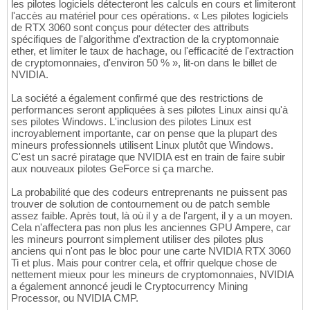
les pilotes logiciels détecteront les calculs en cours et limiteront
l'accès au matériel pour ces opérations. « Les pilotes logiciels
de RTX 3060 sont conçus pour détecter des attributs
spécifiques de l'algorithme d'extraction de la cryptomonnaie
ether, et limiter le taux de hachage, ou l'efficacité de l'extraction
de cryptomonnaies, d'environ 50 % », lit-on dans le billet de
NVIDIA.
La société a également confirmé que des restrictions de
performances seront appliquées à ses pilotes Linux ainsi qu'à
ses pilotes Windows. L'inclusion des pilotes Linux est
incroyablement importante, car on pense que la plupart des
mineurs professionnels utilisent Linux plutôt que Windows.
C'est un sacré piratage que NVIDIA est en train de faire subir
aux nouveaux pilotes GeForce si ça marche.
La probabilité que des codeurs entreprenants ne puissent pas
trouver de solution de contournement ou de patch semble
assez faible. Après tout, là où il y a de l'argent, il y a un moyen.
Cela n'affectera pas non plus les anciennes GPU Ampere, car
les mineurs pourront simplement utiliser des pilotes plus
anciens qui n'ont pas le bloc pour une carte NVIDIA RTX 3060
Ti et plus. Mais pour contrer cela, et offrir quelque chose de
nettement mieux pour les mineurs de cryptomonnaies, NVIDIA
a également annoncé jeudi le Cryptocurrency Mining
Processor, ou NVIDIA CMP.