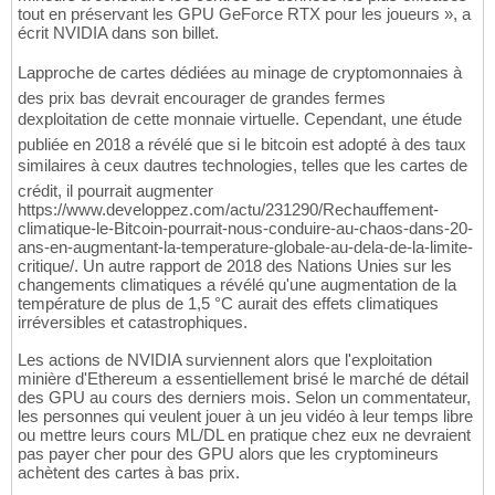
tout en préservant les GPU GeForce RTX pour les joueurs », a
écrit NVIDIA dans son billet.
Lapproche de cartes dédiées au minage de cryptomonnaies à
des prix bas devrait encourager de grandes fermes
dexploitation de cette monnaie virtuelle. Cependant, une étude
publiée en 2018 a révélé que si le bitcoin est adopté à des taux
similaires à ceux dautres technologies, telles que les cartes de
crédit, il pourrait augmenter
https://www.developpez.com/actu/231290/Rechauffement-
climatique-le-Bitcoin-pourrait-nous-conduire-au-chaos-dans-20-
ans-en-augmentant-la-temperature-globale-au-dela-de-la-limite-
critique/. Un autre rapport de 2018 des Nations Unies sur les
changements climatiques a révélé qu'une augmentation de la
température de plus de 1,5 °C aurait des effets climatiques
irréversibles et catastrophiques.
Les actions de NVIDIA surviennent alors que l'exploitation
minière d'Ethereum a essentiellement brisé le marché de détail
des GPU au cours des derniers mois. Selon un commentateur,
les personnes qui veulent jouer à un jeu vidéo à leur temps libre
ou mettre leurs cours ML/DL en pratique chez eux ne devraient
pas payer cher pour des GPU alors que les cryptomineurs
achètent des cartes à bas prix.