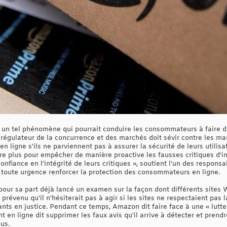
 un tel phénomène qui pourrait conduire les consommateurs à faire d
égulateur de la concurrence et des marchés doit sévir contre les m
n ligne s'ils ne parviennent pas à assurer la sécurité de leurs utilis
re plus pour empêcher de manière proactive les fausses critiques d'infi
fiance en l'intégrité de leurs critiques », soutient l'un des responsa
toute urgence renforcer la protection des consommateurs en ligne.
pour sa part déjà lancé un examen sur la façon dont différents sites 
prévenu qu'il n'hésiterait pas à agir si les sites ne respectaient pas la 
ants en justice. Pendant ce temps, Amazon dit faire face à une « lutt
t en ligne dit supprimer les faux avis qu'il arrive à détecter et prend
us.