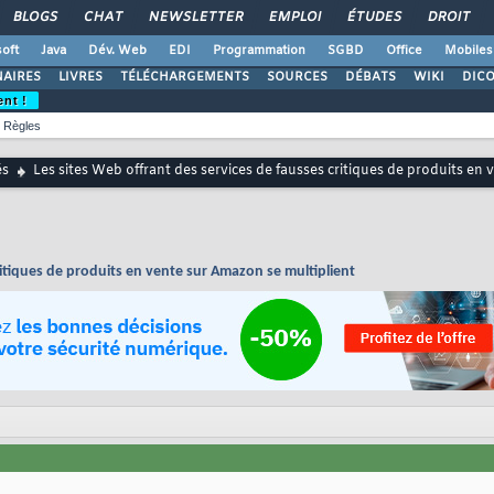
BLOGS
CHAT
NEWSLETTER
EMPLOI
ÉTUDES
DROIT
oft
Java
Dév. Web
EDI
Programmation
SGBD
Office
Mobiles
AIRES
LIVRES
TÉLÉCHARGEMENTS
SOURCES
DÉBATS
WIKI
DIC
ent !
Règles
és
Les sites Web offrant des services de fausses critiques de produits en
ritiques de produits en vente sur Amazon se multiplient