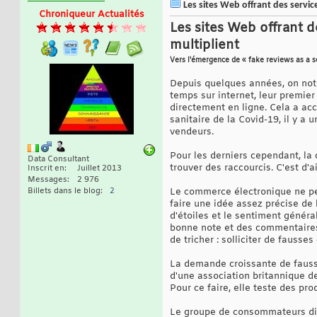
Les sites Web offrant des servic
Chroniqueur Actualités
Les sites Web offrant 
multiplient
Vers l'émergence de « fake reviews as a s
Depuis quelques années, on not
temps sur internet, leur premier 
directement en ligne. Cela a ac
sanitaire de la Covid-19, il y a
vendeurs.
Pour les derniers cependant, la 
Data Consultant
trouver des raccourcis. C'est d'a
Inscrit en
Juillet 2013
Messages
2 976
Billets dans le blog
2
Le commerce électronique ne per
faire une idée assez précise de l
d'étoiles et le sentiment géné
bonne note et des commentaires 
de tricher : solliciter de fausse
La demande croissante de fausses
d'une association britannique d
Pour ce faire, elle teste des pro
Le groupe de consommateurs dit 