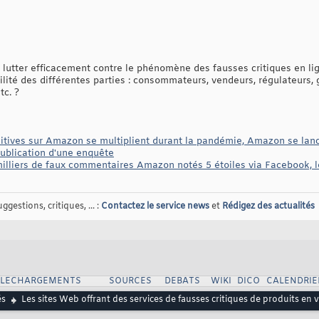
utter efficacement contre le phénomène des fausses critiques en li
ilité des différentes parties : consommateurs, vendeurs, régulateurs,
tc. ?
sitives sur Amazon se multiplient durant la pandémie, Amazon se la
publication d'une enquête
milliers de faux commentaires Amazon notés 5 étoiles via Facebook, 
gestions, critiques, ... :
Contactez le service news
et
Rédigez des actualités
ELECHARGEMENTS
SOURCES
DEBATS
WIKI
DICO
CALENDRIE
és
Les sites Web offrant des services de fausses critiques de produits en