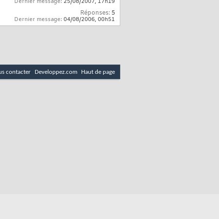
Dernier message:
25/08/2007,
17h19
Réponses:
5
Dernier message:
04/08/2006,
00h51
s contacter
Developpez.com
Haut de page