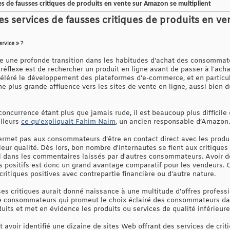
es de fausses critiques de produits en vente sur Amazon se multiplient
des services de fausses critiques de produits en v
ervice » ?
e une profonde transition dans les habitudes d'achat des consommate
réflexe est de rechercher un produit en ligne avant de passer à l'achat,
céléré le développement des plateformes d'e-commerce, et en particul
 une plus grande affluence vers les sites de vente en ligne, aussi bi
concurrence étant plus que jamais rude, il est beaucoup plus difficile
illeurs
ce qu'expliquait Fahim Naim
, un ancien responsable d’Amazon.
met pas aux consommateurs d’être en contact direct avec les produit
eur qualité. Dès lors, bon nombre d'internautes se fient aux critiques 
ral dans les commentaires laissés par d'autres consommateurs. Avoir
positifs est donc un grand avantage comparatif pour les vendeurs. C
s critiques positives avec contrepartie financière ou d'autre nature.
 critiques aurait donné naissance à une multitude d'offres profession
e consommateurs qui promeut le choix éclairé des consommateurs dans
duits et met en évidence les produits ou services de qualité inférieure
avoir identifié une dizaine de sites Web offrant des services de crit