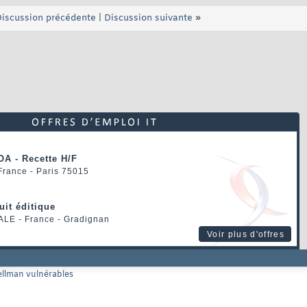
iscussion précédente
|
Discussion suivante
»
OA - Recette H/F
 France - Paris 75015
uit éditique
ALE
- France - Gradignan
Voir plus d'offres
Hellman vulnérables