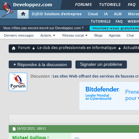
FORUMS
TUTORIELS
FAQ
DI/DSI Solutions d'entreprise
Cloud
IA
ALM
Micros
TUTORIELS
FAQ
WEBIN
Vous n'êtes pas encore inscrit sur Developpez.com ?
Inscrivez-vous gratuitem
Derniers messages
Actions
Réseau social
Blogs
Agenda
Chat
Forum
Le club des professionnels en informatique
Actualit
+
Signaler un problème
Répondre à la discussion
Discussion :
Les sites Web offrant des services de fausses c
16/02/2021,
16h11
Michael Guilloux