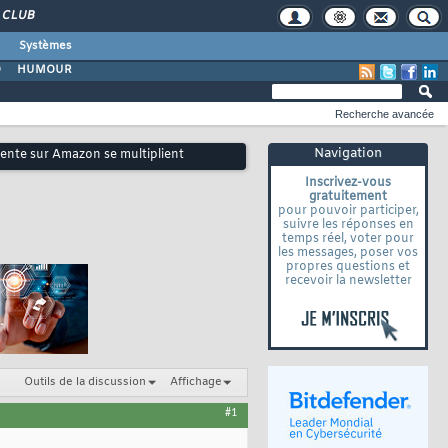
CLUB
Systèmes
O
HUMOUR
Recherche avancée
Navigation
 vente sur Amazon se multiplient
Inscrivez-vous
gratuitement
pour pouvoir participer,
suivre les réponses en
temps réel, voter pour
les messages, poser vos
propres questions et
recevoir la newsletter
Outils de la discussion
Affichage
#1