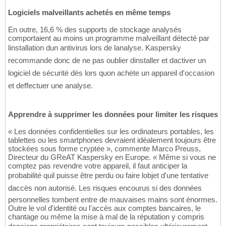
Logiciels malveillants achetés en même temps
En outre, 16,6 % des supports de stockage analysés
comportaient au moins un programme malveillant détecté par
linstallation dun antivirus lors de lanalyse. Kaspersky
recommande donc de ne pas oublier dinstaller et dactiver un
logiciel de sécurité dès lors quon achète un appareil d'occasion
et deffectuer une analyse.
Apprendre à supprimer les données pour limiter les risques
« Les données confidentielles sur les ordinateurs portables, les
tablettes ou les smartphones devraient idéalement toujours être
stockées sous forme cryptée », commente Marco Preuss,
Directeur du GReAT Kaspersky en Europe. « Même si vous ne
comptez pas revendre votre appareil, il faut anticiper la
probabilité quil puisse être perdu ou faire lobjet d'une tentative
daccès non autorisé. Les risques encourus si des données
personnelles tombent entre de mauvaises mains sont énormes.
Outre le vol d'identité ou l'accès aux comptes bancaires, le
chantage ou même la mise à mal de la réputation y compris