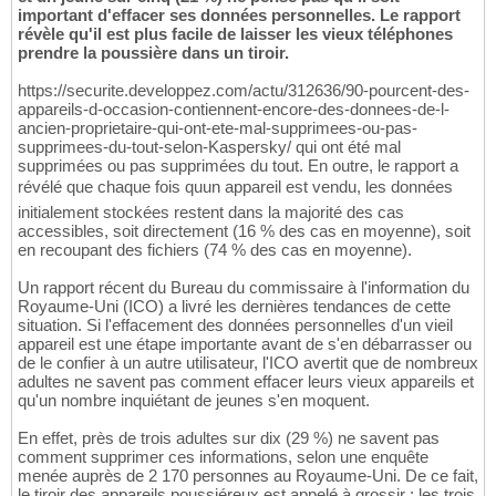
important d'effacer ses données personnelles. Le rapport
révèle qu'il est plus facile de laisser les vieux téléphones
prendre la poussière dans un tiroir.
https://securite.developpez.com/actu/312636/90-pourcent-des-
appareils-d-occasion-contiennent-encore-des-donnees-de-l-
ancien-proprietaire-qui-ont-ete-mal-supprimees-ou-pas-
supprimees-du-tout-selon-Kaspersky/ qui ont été mal
supprimées ou pas supprimées du tout. En outre, le rapport a
révélé que chaque fois quun appareil est vendu, les données
initialement stockées restent dans la majorité des cas
accessibles, soit directement (16 % des cas en moyenne), soit
en recoupant des fichiers (74 % des cas en moyenne).
Un rapport récent du Bureau du commissaire à l'information du
Royaume-Uni (ICO) a livré les dernières tendances de cette
situation. Si l'effacement des données personnelles d'un vieil
appareil est une étape importante avant de s'en débarrasser ou
de le confier à un autre utilisateur, l'ICO avertit que de nombreux
adultes ne savent pas comment effacer leurs vieux appareils et
qu'un nombre inquiétant de jeunes s'en moquent.
En effet, près de trois adultes sur dix (29 %) ne savent pas
comment supprimer ces informations, selon une enquête
menée auprès de 2 170 personnes au Royaume-Uni. De ce fait,
le tiroir des appareils poussiéreux est appelé à grossir : les trois