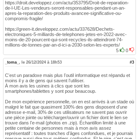
https://droit.developpez.com/actu/353795/Droit-de-reparation-
de-l-UE-Les-vendeurs-seront-responsables-pendant-un-an-
apres-la-reparation-des-produits-avancee-significative-ou-
compromis-fragile/
https://green-it.developpez.com/actu/337628/Dechets-
electroniques-5-milliards-de-telephones-jetes-en-2022-avec-
moins-de-20-pourcent-qui-sont-recycles-ils-atteindront-74-
millions-de-tonnes-par-an-d-ici-a-2030-selon-les-experts/
5
0
_toma_
,
le 26/12/2024 à 18h53
#3
C'est un paradoxe mais plus l'outil informatique est répandu et
moins il y a de gens qui savent l'utiliser.
À mon avis les usines à clics que sont les
smartphones/tablettes y sont pour beaucoup.
De mon expérience personnelle, on en est arrivés à un stade où
malgré le fait que quasiment 100% des gens disposent d'une
adresse e-mail, 30% de ces utilisateurs ne savent pas ouvrir
une pièce jointe ou télécharger/ouvrir un fichier dont le lien se
trouve dans l'e-mail (photos en .zip). Échantillon limité à une
petite centaine de personnes mais à mon avis assez
représentatif : toutes tranches d'âges confondues, et je pourrais
presque aussi dire tous métiers confondus. Et le pire, c'est que