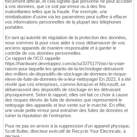
forcément difficile, et cela signifie que personne ne peut accéder
à vos données, que ce soit par erreur ou à des fins
malveillantes telles que la fraude. Par exemple, une
réinitialisation d'usine via les paramètres peut suffire à effacer
vos informations personnelles de la plupart des téléphones
portables.
En tant qu'autorité de régulation de la protection des données,
nous sommes là pour vous aider à vous débarrasser de vos
anciens appareils de manière responsable et à garder le
contrôle de vos données personnelles.
Ce rapport de l'ICO rappelle
https://hardware.developpez.com/actu/337517/Voici-la-vraie-
raison-pour-laquelle-les-geants-de-la-technologie-detruisent-
des-milliers-de-dispositifs-de-stockage-de-donnees-le-risque-
eleve-de-fuite-de-donnees-lie-a-leur-nettoyage/ En 2022, il a été
révélé que ces entreprises, comme Amazon et Microsoft, se
débarrassent des dispositifs de stockage en les détruisant
physiquement. Selon le rapport, elles ont fait ce choix à cause
des risques élevés de fuite de données que représentent le
nettoyage des appareils et leur vente sur le marché. En effet,
une seule petite erreur peut entraîner des fuites de données et
ruiner la réputation de l'entreprise.
Pour ne pas en arriver à la suppression d'un appareil physique,
Scott Butler, directeur exécutif de Recycle Your Electricals, a
déclaré :