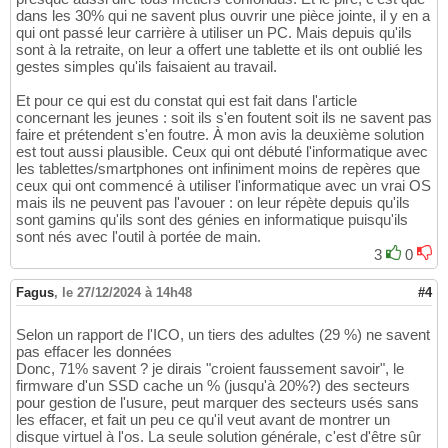
dans les 30% qui ne savent plus ouvrir une pièce jointe, il y en a
qui ont passé leur carrière à utiliser un PC. Mais depuis qu'ils
sont à la retraite, on leur a offert une tablette et ils ont oublié les
gestes simples qu'ils faisaient au travail.
Et pour ce qui est du constat qui est fait dans l'article
concernant les jeunes : soit ils s'en foutent soit ils ne savent pas
faire et prétendent s'en foutre. À mon avis la deuxième solution
est tout aussi plausible. Ceux qui ont débuté l'informatique avec
les tablettes/smartphones ont infiniment moins de repères que
ceux qui ont commencé à utiliser l'informatique avec un vrai OS
mais ils ne peuvent pas l'avouer : on leur répète depuis qu'ils
sont gamins qu'ils sont des génies en informatique puisqu'ils
sont nés avec l'outil à portée de main.
3
0
Fagus
,
le 27/12/2024 à 14h48
#4
Selon un rapport de l'ICO, un tiers des adultes (29 %) ne savent
pas effacer les données
Donc, 71% savent ? je dirais "croient faussement savoir", le
firmware d'un SSD cache un % (jusqu'à 20%?) des secteurs
pour gestion de l'usure, peut marquer des secteurs usés sans
les effacer, et fait un peu ce qu'il veut avant de montrer un
disque virtuel à l'os. La seule solution générale, c'est d'être sûr