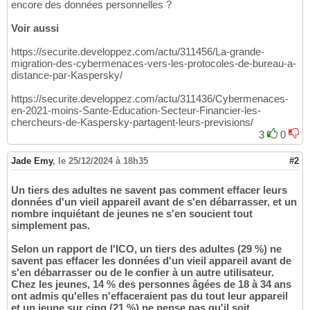
encore des données personnelles ?
Voir aussi
https://securite.developpez.com/actu/311456/La-grande-
migration-des-cybermenaces-vers-les-protocoles-de-bureau-a-
distance-par-Kaspersky/
https://securite.developpez.com/actu/311436/Cybermenaces-
en-2021-moins-Sante-Education-Secteur-Financier-les-
chercheurs-de-Kaspersky-partagent-leurs-previsions/
3
0
Jade Emy
,
le 25/12/2024 à 18h35
#2
Un tiers des adultes ne savent pas comment effacer leurs
données d'un vieil appareil avant de s'en débarrasser, et un
nombre inquiétant de jeunes ne s'en soucient tout
simplement pas.
Selon un rapport de l'ICO, un tiers des adultes (29 %) ne
savent pas effacer les données d'un vieil appareil avant de
s'en débarrasser ou de le confier à un autre utilisateur.
Chez les jeunes, 14 % des personnes âgées de 18 à 34 ans
ont admis qu'elles n'effaceraient pas du tout leur appareil
et un jeune sur cinq (21 %) ne pense pas qu'il soit