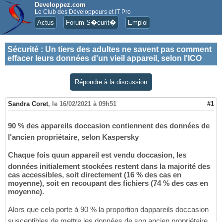
Developpez.com
Le Club des Développeurs et IT Pro
Actus
Forum S�curit�
Emploi
Sécurité
:
Un tiers des adultes ne savent pas comment
effacer leurs données d'un vieil appareil, selon l'ICO
Répondre à la discussion
Sandra Coret
,
le 16/02/2021 à 09h51
#1
90 % des appareils doccasion contiennent des données de
l'ancien propriétaire, selon Kaspersky
Chaque fois quun appareil est vendu doccasion, les
données initialement stockées restent dans la majorité des
cas accessibles, soit directement (16 % des cas en
moyenne), soit en recoupant des fichiers (74 % des cas en
moyenne).
Alors que cela porte à 90 % la proportion dappareils doccasion
susceptibles de mettre les données de son ancien propriétaire