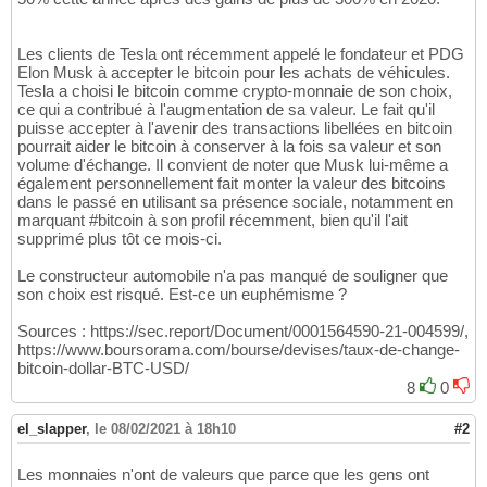
Les clients de Tesla ont récemment appelé le fondateur et PDG
Elon Musk à accepter le bitcoin pour les achats de véhicules.
Tesla a choisi le bitcoin comme crypto-monnaie de son choix,
ce qui a contribué à l'augmentation de sa valeur. Le fait qu'il
puisse accepter à l'avenir des transactions libellées en bitcoin
pourrait aider le bitcoin à conserver à la fois sa valeur et son
volume d'échange. Il convient de noter que Musk lui-même a
également personnellement fait monter la valeur des bitcoins
dans le passé en utilisant sa présence sociale, notamment en
marquant #bitcoin à son profil récemment, bien qu'il l'ait
supprimé plus tôt ce mois-ci.
Le constructeur automobile n'a pas manqué de souligner que
son choix est risqué. Est-ce un euphémisme ?
Sources : https://sec.report/Document/0001564590-21-004599/,
https://www.boursorama.com/bourse/devises/taux-de-change-
bitcoin-dollar-BTC-USD/
8
0
el_slapper
,
le 08/02/2021 à 18h10
#2
Les monnaies n'ont de valeurs que parce que les gens ont