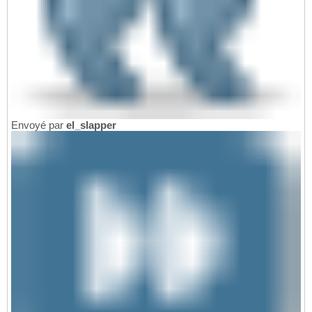
Envoyé par
el_slapper