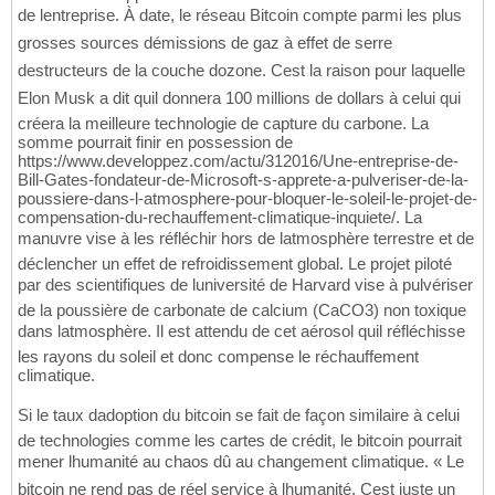
de lentreprise. À date, le réseau Bitcoin compte parmi les plus
grosses sources démissions de gaz à effet de serre
destructeurs de la couche dozone. Cest la raison pour laquelle
Elon Musk a dit quil donnera 100 millions de dollars à celui qui
créera la meilleure technologie de capture du carbone. La
somme pourrait finir en possession de
https://www.developpez.com/actu/312016/Une-entreprise-de-
Bill-Gates-fondateur-de-Microsoft-s-apprete-a-pulveriser-de-la-
poussiere-dans-l-atmosphere-pour-bloquer-le-soleil-le-projet-de-
compensation-du-rechauffement-climatique-inquiete/. La
manuvre vise à les réfléchir hors de latmosphère terrestre et de
déclencher un effet de refroidissement global. Le projet piloté
par des scientifiques de luniversité de Harvard vise à pulvériser
de la poussière de carbonate de calcium (CaCO3) non toxique
dans latmosphère. Il est attendu de cet aérosol quil réfléchisse
les rayons du soleil et donc compense le réchauffement
climatique.
Si le taux dadoption du bitcoin se fait de façon similaire à celui
de technologies comme les cartes de crédit, le bitcoin pourrait
mener lhumanité au chaos dû au changement climatique. « Le
bitcoin ne rend pas de réel service à lhumanité. Cest juste un