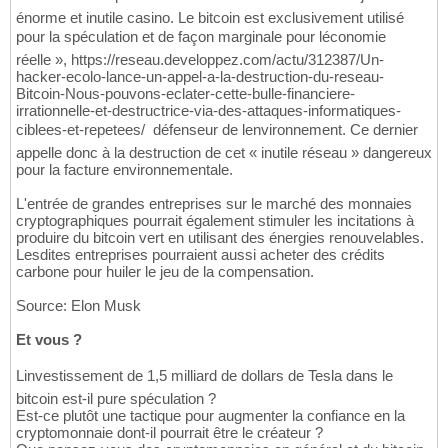
énorme et inutile casino. Le bitcoin est exclusivement utilisé
pour la spéculation et de façon marginale pour léconomie
réelle », https://reseau.developpez.com/actu/312387/Un-
hacker-ecolo-lance-un-appel-a-la-destruction-du-reseau-
Bitcoin-Nous-pouvons-eclater-cette-bulle-financiere-
irrationnelle-et-destructrice-via-des-attaques-informatiques-
ciblees-et-repetees/  défenseur de lenvironnement. Ce dernier
appelle donc à la destruction de cet « inutile réseau » dangereux
pour la facture environnementale.
L'entrée de grandes entreprises sur le marché des monnaies
cryptographiques pourrait également stimuler les incitations à
produire du bitcoin vert en utilisant des énergies renouvelables.
Lesdites entreprises pourraient aussi acheter des crédits
carbone pour huiler le jeu de la compensation.
Source: Elon Musk
Et vous ?
Linvestissement de 1,5 milliard de dollars de Tesla dans le
bitcoin est-il pure spéculation ?
Est-ce plutôt une tactique pour augmenter la confiance en la
cryptomonnaie dont-il pourrait être le créateur ?