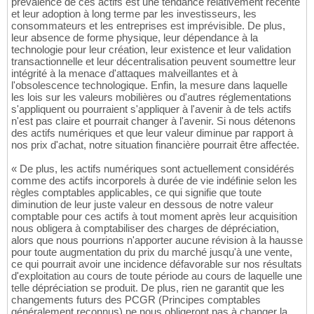
prévalence de ces actifs est une tendance relativement récente
et leur adoption à long terme par les investisseurs, les
consommateurs et les entreprises est imprévisible. De plus,
leur absence de forme physique, leur dépendance à la
technologie pour leur création, leur existence et leur validation
transactionnelle et leur décentralisation peuvent soumettre leur
intégrité à la menace d'attaques malveillantes et à
l'obsolescence technologique. Enfin, la mesure dans laquelle
les lois sur les valeurs mobilières ou d'autres réglementations
s'appliquent ou pourraient s'appliquer à l'avenir à de tels actifs
n'est pas claire et pourrait changer à l'avenir. Si nous détenons
des actifs numériques et que leur valeur diminue par rapport à
nos prix d'achat, notre situation financière pourrait être affectée.
« De plus, les actifs numériques sont actuellement considérés
comme des actifs incorporels à durée de vie indéfinie selon les
règles comptables applicables, ce qui signifie que toute
diminution de leur juste valeur en dessous de notre valeur
comptable pour ces actifs à tout moment après leur acquisition
nous obligera à comptabiliser des charges de dépréciation,
alors que nous pourrions n'apporter aucune révision à la hausse
pour toute augmentation du prix du marché jusqu'à une vente,
ce qui pourrait avoir une incidence défavorable sur nos résultats
d'exploitation au cours de toute période au cours de laquelle une
telle dépréciation se produit. De plus, rien ne garantit que les
changements futurs des PCGR (Principes comptables
généralement reconnus) ne nous obligeront pas à changer la