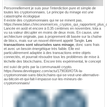
Personnellement je suis pour l'interdiction pure et simple de
toutes les cryptomonnaies. Le principe du minage est une
catastrophe écologique
Il existe des cryptomonnaies qui ne se minent pas.
https://www.bilan.ch/economie/ces_cryptos_qui_rapportent_plus_q
Lancée en août et encore à 0.35 centimes en novembre, Iota a
vu sa valeur décupler en moins de deux mois. En cause, une
architecture originale, pas à proprement dit basée sur la chaîne
de blocs, mais sur un nouvel élément appelé Tangle.
Les
transactions sont sécurisées sans minage
, donc sans frais
et avec un besoin énergétique très faible. Elle est
particulièrement adaptée à des transactions entre objets
connectés, et pourrait résoudre tous les problèmes de mise à
léchelle des blockchains. Encore très expérimental, le concept
est suivi de près par la communauté crypto.
https://www.developpez.com/actu/179030/IOTA-la-
cryptomonnaie-sans-blockchains-qui-se-veut-une-alternative-
au-bitcoin-et-qui-fait-l-impasse-sur-les-mineurs-de-
cryptomonnaies/