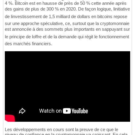
4 %. Bitcoin est en hausse de près de 50 % cette année après
des gains de plus de 300 % en 2020. De façon logique, linitiative
de linvestissement de 1,5 milliard de dollars en bitcoins repose
sur une approche spéculative, ce, surtout que la cryptomonnaie
est annoncée à des sommets plus importants en sappuyant sur
le principe de loffre et de la demande qui régit le fonctionnement
des marchés financiers.
Les développements en cours sont la preuve de ce que le
niveau de confiance en la cryptomonnaie va croissant. En cela,