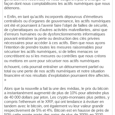
façon dont nous comptabilisons les actifs numériques que nous
détenons.
« Enfin, en tant qu'actifs incorporels dépourvus d'émetteurs
centralisés ou d'organes de gouvernance, les actifs numériques
ont été et pourraient à l'avenir faire l'objet de failles de sécurité,
de cyberattaques ou d'autres activités malveillantes, ainsi que
d'erreurs humaines ou de dysfonctionnements informatiques
pouvant entraîner la perte ou destruction des clés privées
nécessaires pour accéder à ces actifs. Bien que nous ayons
l'intention de prendre toutes les mesures raisonnables pour
sécuriser les actifs numériques, si de telles menaces se
concrétisent ou si les mesures ou contrôles que nous créons
ou mettons en uvre pour sécuriser nos actifs numériques
échouent, cela pourrait entraîner un détournement partiel ou
total ou une perte de nos actifs numériques et notre situation
financière et nos résultats d'exploitation pourraient être affectés.
»
Alors que la nouvelle a fait la une des médias, le prix du bitcoin
a instantanément augmenté de plus de 10% pour atteindre plus
de 40 000 dollars par jeton. Les crypto-monnaies plus petites, y
compris l'ethereum et le XRP, qui ont tendance à évoluer en
tandem avec le bitcoin, ont également vu leur valeur grandir
respectivement de 5% et 4%. Bitcoin est en hausse de près de
50% cette année après des gains de plus de 300% en 2020.