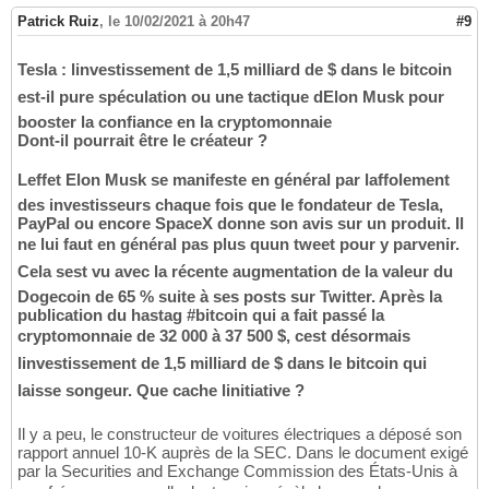
Patrick Ruiz
,
le 10/02/2021 à 20h47
#9
Tesla : linvestissement de 1,5 milliard de $ dans le bitcoin
est-il pure spéculation ou une tactique dElon Musk pour
booster la confiance en la cryptomonnaie
Dont-il pourrait être le créateur ?
Leffet Elon Musk se manifeste en général par laffolement
des investisseurs chaque fois que le fondateur de Tesla,
PayPal ou encore SpaceX donne son avis sur un produit. Il
ne lui faut en général pas plus quun tweet pour y parvenir.
Cela sest vu avec la récente augmentation de la valeur du
Dogecoin de 65 % suite à ses posts sur Twitter. Après la
publication du hastag #bitcoin qui a fait passé la
cryptomonnaie de 32 000 à 37 500 $, cest désormais
linvestissement de 1,5 milliard de $ dans le bitcoin qui
laisse songeur. Que cache linitiative ?
Il y a peu, le constructeur de voitures électriques a déposé son
rapport annuel 10-K auprès de la SEC. Dans le document exigé
par la Securities and Exchange Commission des États-Unis à