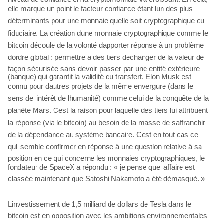
elle marque un point le facteur confiance étant lun des plus
déterminants pour une monnaie quelle soit cryptographique ou
fiduciaire. La création dune monnaie cryptographique comme le
bitcoin découle de la volonté dapporter réponse à un problème
dordre global : permettre à des tiers déchanger de la valeur de
façon sécurisée sans devoir passer par une entité extérieure
(banque) qui garantit la validité du transfert. Elon Musk est
connu pour dautres projets de la même envergure (dans le
sens de lintérêt de lhumanité) comme celui de la conquête de la
planète Mars. Cest la raison pour laquelle des tiers lui attribuent
la réponse (via le bitcoin) au besoin de la masse de saffranchir
de la dépendance au système bancaire. Cest en tout cas ce
quil semble confirmer en réponse à une question relative à sa
position en ce qui concerne les monnaies cryptographiques, le
fondateur de SpaceX a répondu : « je pense que laffaire est
classée maintenant que Satoshi Nakamoto a été démasqué. »
Linvestissement de 1,5 milliard de dollars de Tesla dans le
bitcoin est en opposition avec les ambitions environnementales