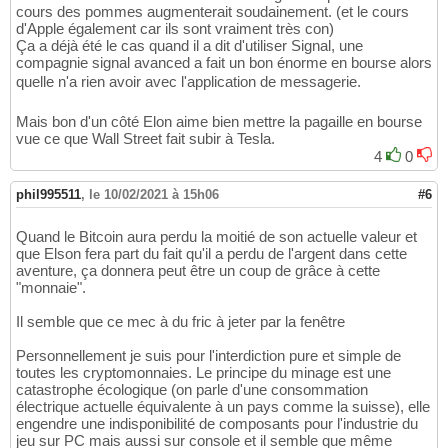
cours des pommes augmenterait soudainement. (et le cours
d'Apple également car ils sont vraiment très con)
Ça a déjà été le cas quand il a dit d'utiliser Signal, une
compagnie signal avanced a fait un bon énorme en bourse alors
quelle n'a rien avoir avec l'application de messagerie.
Mais bon d'un côté Elon aime bien mettre la pagaille en bourse
vue ce que Wall Street fait subir à Tesla.
4
0
phil995511
,
le 10/02/2021 à 15h06
#6
Quand le Bitcoin aura perdu la moitié de son actuelle valeur et
que Elson fera part du fait qu'il a perdu de l'argent dans cette
aventure, ça donnera peut être un coup de grâce à cette
"monnaie".
Il semble que ce mec à du fric à jeter par la fenêtre
Personnellement je suis pour l'interdiction pure et simple de
toutes les cryptomonnaies. Le principe du minage est une
catastrophe écologique (on parle d'une consommation
électrique actuelle équivalente à un pays comme la suisse), elle
engendre une indisponibilité de composants pour l'industrie du
jeu sur PC mais aussi sur console et il semble que même