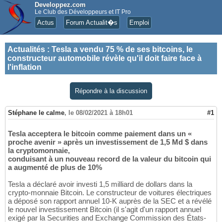
Developpez.com
Le Club des Développeurs et IT Pro
Actus
Forum Actualit�s
Emploi
Actualités
:
Tesla a vendu 75 % de ses bitcoins, le
constructeur automobile révèle qu'il doit faire face à
l'inflation
Répondre à la discussion
Stéphane le calme
,
le 08/02/2021 à 18h01
#1
Tesla acceptera le bitcoin comme paiement dans un «
proche avenir » après un investissement de 1,5 Md $ dans
la cryptomonnaie,
conduisant à un nouveau record de la valeur du bitcoin qui
a augmenté de plus de 10%
Tesla a déclaré avoir investi 1,5 milliard de dollars dans la
crypto-monnaie Bitcoin. Le constructeur de voitures électriques
a déposé son rapport annuel 10-K auprès de la SEC et a révélé
le nouvel investissement Bitcoin (il s'agit d'un rapport annuel
exigé par la Securities and Exchange Commission des États-