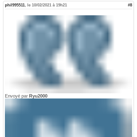
phil995511
,
le 10/02/2021 à 19h21
#8
Envoyé par
Ryu2000