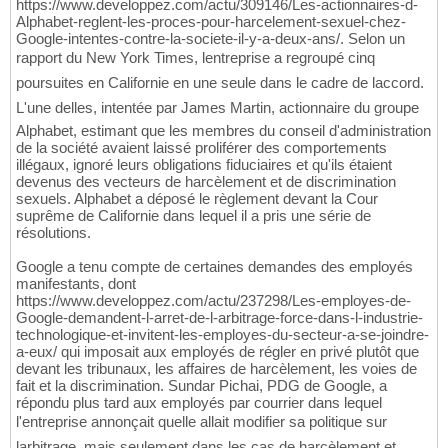
https://www.developpez.com/actu/309146/Les-actionnaires-d-
Alphabet-reglent-les-proces-pour-harcelement-sexuel-chez-
Google-intentes-contre-la-societe-il-y-a-deux-ans/. Selon un
rapport du New York Times, lentreprise a regroupé cinq
poursuites en Californie en une seule dans le cadre de laccord.
L'une delles, intentée par James Martin, actionnaire du groupe
Alphabet, estimant que les membres du conseil d'administration
de la société avaient laissé proliférer des comportements
illégaux, ignoré leurs obligations fiduciaires et qu'ils étaient
devenus des vecteurs de harcèlement et de discrimination
sexuels. Alphabet a déposé le règlement devant la Cour
suprême de Californie dans lequel il a pris une série de
résolutions.
Google a tenu compte de certaines demandes des employés
manifestants, dont
https://www.developpez.com/actu/237298/Les-employes-de-
Google-demandent-l-arret-de-l-arbitrage-force-dans-l-industrie-
technologique-et-invitent-les-employes-du-secteur-a-se-joindre-
a-eux/ qui imposait aux employés de régler en privé plutôt que
devant les tribunaux, les affaires de harcèlement, les voies de
fait et la discrimination. Sundar Pichai, PDG de Google, a
répondu plus tard aux employés par courrier dans lequel
l'entreprise annonçait quelle allait modifier sa politique sur
larbitrage, mais seulement dans les cas de harcèlement et