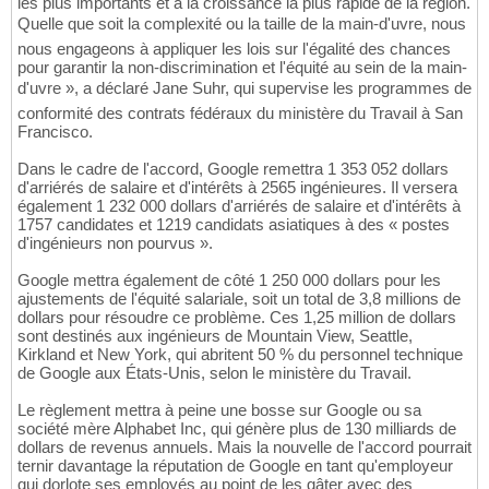
les plus importants et à la croissance la plus rapide de la région.
Quelle que soit la complexité ou la taille de la main-d'uvre, nous
nous engageons à appliquer les lois sur l'égalité des chances
pour garantir la non-discrimination et l'équité au sein de la main-
d'uvre », a déclaré Jane Suhr, qui supervise les programmes de
conformité des contrats fédéraux du ministère du Travail à San
Francisco.
Dans le cadre de l'accord, Google remettra 1 353 052 dollars
d'arriérés de salaire et d'intérêts à 2565 ingénieures. Il versera
également 1 232 000 dollars d'arriérés de salaire et d'intérêts à
1757 candidates et 1219 candidats asiatiques à des « postes
d'ingénieurs non pourvus ».
Google mettra également de côté 1 250 000 dollars pour les
ajustements de l'équité salariale, soit un total de 3,8 millions de
dollars pour résoudre ce problème. Ces 1,25 million de dollars
sont destinés aux ingénieurs de Mountain View, Seattle,
Kirkland et New York, qui abritent 50 % du personnel technique
de Google aux États-Unis, selon le ministère du Travail.
Le règlement mettra à peine une bosse sur Google ou sa
société mère Alphabet Inc, qui génère plus de 130 milliards de
dollars de revenus annuels. Mais la nouvelle de l'accord pourrait
ternir davantage la réputation de Google en tant qu'employeur
qui dorlote ses employés au point de les gâter avec des