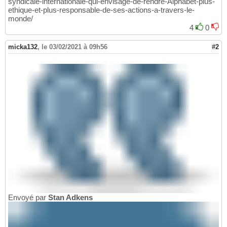
syndicale-internationale-qui-envisage-de-rendre-Alphabet-plus-
ethique-et-plus-responsable-de-ses-actions-a-travers-le-
monde/
4
0
micka132
,
le 03/02/2021 à 09h56
#2
Envoyé par
Stan Adkens