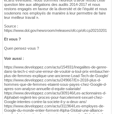
écarts éventuels. Nous sommes heureux d'avoir résolu cette
question liée aux allégations des audits 2014-2017 et nous
restons engagés en faveur de la diversité et de l'équité et nous
soutenons nos employés de manière à leur permettre de faire
leur meilleur travail ».
Source :
https://www.dol.gov/newsroom/releases/ofccp/ofccp20210201
Et vous ?
Quen pensez-vous ?
Voir aussi :
https://www.developpez.com/actu/154931/Inegalites-de-genre-
dans-la-tech-c-est-une-erreur-de-vouloir-a-tout-prix-embaucher-
plus-de-femmes-explique-une-ancienne-Lead-Tech-de-Google/
https://www.developpez.com/actu/249667/En-2018-plus-d-
hommes-que-de-femmes-etaient-sous-payes-chez-Google-d-
apres-son-analyse-annuelle-d-equite-salariale/
https://www.developpez.com/actu/309146/Les-actionnaires-d-
Alphabet-reglent-les-proces-pour-harcelement-sexuel-chez-
Google-intentes-contre-la-societe-il-y-a-deux-ans/
https://www.developpez.com/actu/311964/Les-employes-de-
Google-du-monde-entier-forment-Alpha-Global-une-alliance-