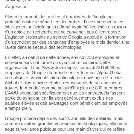
d'agression.
Plus récemment, des milliers d'employés de Google ont
protesté contre le départ, en décembre, d'une chercheuse en
intelligence artificielle qui a affirmé avoir été licenciée en raison
d'un article de recherche qui ne convenait pas à l'entreprise.
L'agitation croissante au sein de Google a abouti à la formation
d'un syndicat par des centaines d'employés le mois dernier, une
rareté dans le secteur des technologies.
En effet, au début de cette année, environ 230 employés et
entrepreneurs ont formé un syndicat minoritaire. Cette
organisation, https://www.developpez.com/actu/311964/Les-
employes-de-Google-du-monde-entier-forment-Alpha-Global-
une-alliance-syndicale-internationale-qui-envisage-de-rendre-
Alphabet-plus-ethique-et-plus-responsable-de-ses-actions-a-
travers-le-monde/, compte aujourd'hui plus de 800 membres.
L'AWU souhaitait spécifiquement que les contractuels fassent
partie du syndicat, car ils sont généralement exclus des
salaires élevés et des avantages dont bénéficient les employés
à temps plein.
Google procède déjà à des audits annuels des salaires, mais
comme d'autres grandes entreprises technologiques, elle reste
sous surveillance publique pour une main-d'uvre qui ne reflète