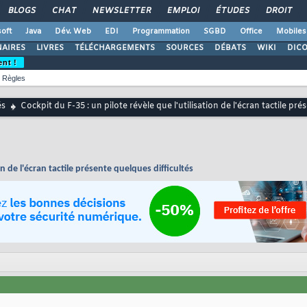
BLOGS
CHAT
NEWSLETTER
EMPLOI
ÉTUDES
DROIT
oft
Java
Dév. Web
EDI
Programmation
SGBD
Office
Mobiles
AIRES
LIVRES
TÉLÉCHARGEMENTS
SOURCES
DÉBATS
WIKI
DIC
ent !
Règles
és
Cockpit du F-35 : un pilote révèle que l'utilisation de l'écran tactile pr
on de l'écran tactile présente quelques difficultés