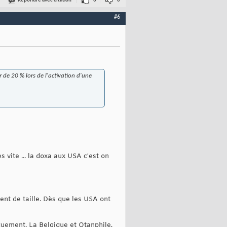
Répondre avec citation
6
0
#6
ur de 20 % lors de l'activation d'une
 vite ... la doxa aux USA c'est on
ent de taille. Dès que les USA ont
iquement. La Belgique et Otanphile,