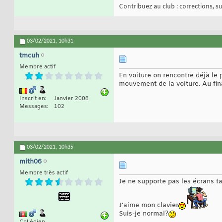
Contribuez au club : corrections, sug
03/02/2021,
10h31
tmcuh
Membre actif
En voiture on rencontre déjà le 
mouvement de la voiture. Au fina
Inscrit en
Janvier 2008
Messages
102
03/02/2021,
10h35
mith06
Membre très actif
Je ne supporte pas les écrans tac
J'aime mon clavier
Suis-je normal?