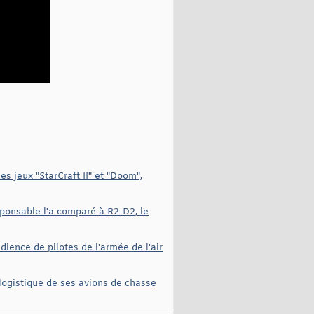
s jeux "StarCraft II" et "Doom",
sponsable l'a comparé à R2-D2, le
ience de pilotes de l'armée de l'air
logistique de ses avions de chasse