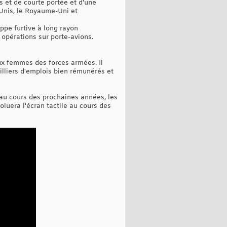
s et de courte portée et d'une
-Unis, le Royaume-Uni et
ppe furtive à long rayon
 opérations sur porte-avions.
ux femmes des forces armées. Il
lliers d'emplois bien rémunérés et
e au cours des prochaines années, les
oluera l'écran tactile au cours des