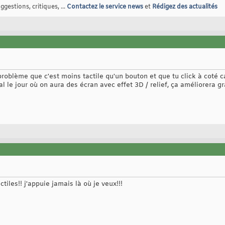
gestions, critiques, ...
Contactez le service news
et
Rédigez des actualités
problème que c'est moins tactile qu'un bouton et que tu click à coté ca
l le jour où on aura des écran avec effet 3D / relief, ça améliorera g
tiles!! j'appuie jamais là où je veux!!!