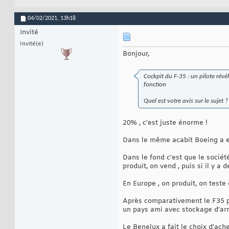
04/02/2021,
13h18
Invité
Invité(e)
Bonjour,
Cockpit du F-35 : un pilote révèl
fonction
Quel est votre avis sur le sujet ?
20% , c'est juste énorme !
Dans le même acabit Boeing a e
Dans le fond c'est que le sociét
produit, on vend , puis si il y a
En Europe , on produit, on teste e
Après comparativement le F35 pe
un pays ami avec stockage d'arm
Le Benelux a fait le choix d'ac