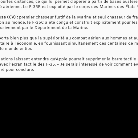
courtes distances, ce qui lui permet d'opérer à partir de bases austère
té aérienne. Le F-35B est exploité par le corps des Marines des États
se (CV) :
premier chasseur furtif de la Marine et seul chasseur de fra
on au monde, le F-35C a été conçu et construit explicitement pour les
lusivement par le Département de la Marine.
orte bien plus que la supériorité au combat aérien aux hommes et a
aire à l'économie, en fournissant simultanément des centaines de mi
 le monde entier.
rmations laissent entendre qu’Apple pourrait supprimer la barre tactil
vec l’écran tactile des F-35. « Je serais intéressé de voir comment év
aré pour conclure.