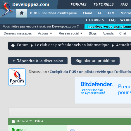
FORUMS
TUTORIELS
FAQ
DI/DSI Solutions d'entreprise
Cloud
IA
ALM
Micros
TUTORIELS
FAQ
WEBIN
Vous n'êtes pas encore inscrit sur Developpez.com ?
Inscrivez-vous gratuitem
Derniers messages
Actions
Réseau social
Blogs
Agenda
Chat
Forum
Le club des professionnels en informatique
Actualit
+
Signaler un problème
Répondre à la discussion
Discussion :
Cockpit du F-35 : un pilote révèle que l'utilisati
01/02/2021,
19h54
Bruno