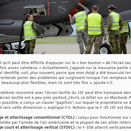
t qu’il peut être difficile d'appuyer sur le « bon bouton » de l'écran ta
rfois assez cahoteux. « Actuellement, j'appuie sur la mauvaise partie
l identifié, soit, plus souvent, parce que mon doigt a été bousculé lor
 j'entends parler des problèmes qui surgissent lorsque l'on remplace 
 beaucoup plus flexibles, mais ils sont très fins », ajoute-t-il.
 problème rencontré avec l'écran tactile du JSF peut être transposé d
an tactile est à peu près partout, j'écris ce billet sur un Macbook P
e possible, a conçu un clavier "papillon", sur lequel le propriétaire se 
 vers cette dimension », explique-t-il. Notons que le F-35 JSF est disp
ge et atterrissage conventionnel (CTOL) :
conçu pour fonctionner sur d
loitée par l'armée de l'air américaine et la plupart de ses alliés inter
e court et atterrissage vertical (STOVL) :
le F-35B atterrit verticalem