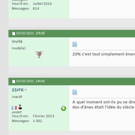
Collégien
Inscrit en
Juillet 2010
Messages
614
03/02/2021,
10h38
Invité
Invité(e)
20% c'est tout simplement énorm
03/02/2021,
14h30
23JFK
Inactif
A quel moment ont-ils pu se dir
dos-d'ânes était l'idée du siècle
undef
Inscrit en
Février 2013
Messages
1 001