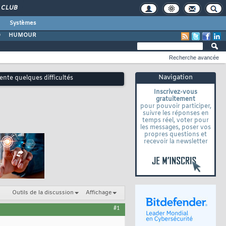
CLUB
Systèmes
O
HUMOUR
Recherche avancée
Navigation
ésente quelques difficultés
Inscrivez-vous
gratuitement
pour pouvoir participer,
suivre les réponses en
temps réel, voter pour
les messages, poser vos
propres questions et
recevoir la newsletter
Outils de la discussion
Affichage
#1