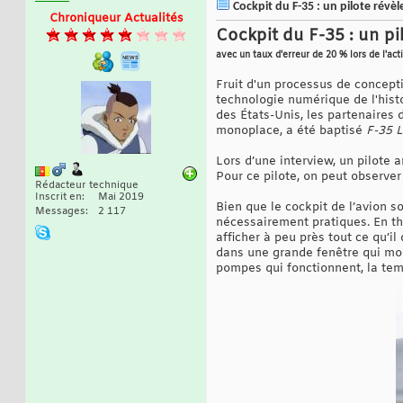
Cockpit du F-35 : un pilote révèle
Chroniqueur Actualités
Cockpit du F-35 : un pil
avec un taux d'erreur de 20 % lors de l'act
Fruit d'un processus de concepti
technologie numérique de l'hist
des États-Unis, les partenaires d
monoplace, a été baptisé
F-35 L
Lors d’une interview, un pilote a
Pour ce pilote, on peut observer
Rédacteur technique
Inscrit en
Mai 2019
Bien que le cockpit de l’avion 
Messages
2 117
nécessairement pratiques. En théo
afficher à peu près tout ce qu’il
dans une grande fenêtre qui mont
pompes qui fonctionnent, la temp