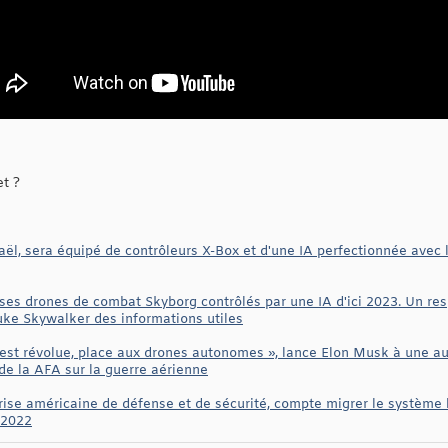
et ?
aël, sera équipé de contrôleurs X-Box et d'une IA perfectionnée avec le
r ses drones de combat Skyborg contrôlés par une IA d'ici 2023. Un re
Luke Skywalker des informations utiles
 est révolue, place aux drones autonomes », lance Elon Musk à une aud
de la AFA sur la guerre aérienne
ise américaine de défense et de sécurité, compte migrer le système 
e 2022