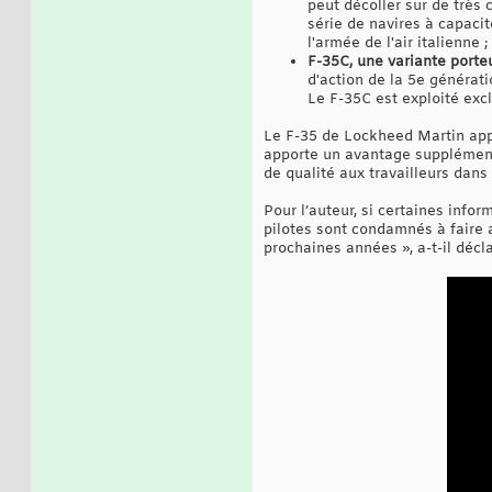
peut décoller sur de très 
série de navires à capaci
l'armée de l'air italienne ;
F-35C, une variante porteu
d'action de la 5e générati
Le F-35C est exploité exc
Le F-35 de Lockheed Martin app
apporte un avantage supplément
de qualité aux travailleurs dans
Pour l’auteur, si certaines info
pilotes sont condamnés à faire a
prochaines années », a-t-il décl