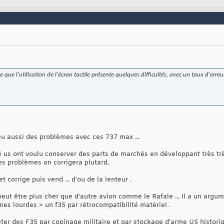
e que l'utilisation de l'écran tactile présente quelques difficultés, avec un taux d'erre
u aussi des problèmes avec ces 737 max ...
é us ont voulu conserver des parts de marchés en développant très très
 des problèmes on corrigera plutard.
t corrige puis vend ... d'ou de la lenteur .
ut être plus cher que d'autre avion comme le Rafale ... Il a un argum
es lourdes > un f35 par rétrocompatibilité matériel .
heter des F35 par copinage militaire et par stockage d'arme US histor