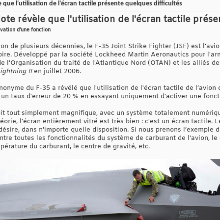
 que l'utilisation de l'écran tactile présente quelques difficultés
ote révèle que l'utilisation de l'écran tactile prés
ivation d'une fonction
on de plusieurs décennies, le F-35 Joint Strike Fighter (JSF) est l'avi
oire. Développé par la société Lockheed Martin Aeronautics pour l'arm
e l'Organisation du traité de l'Atlantique Nord (OTAN) et les alliés de
ightning II
en juillet 2006.
nonyme du F-35 a révélé que l'utilisation de l'écran tactile de l’avion
 un taux d'erreur de 20 % en essayant uniquement d'activer une fonction
soit tout simplement magnifique, avec un système totalement numériqu
rie, l'écran entièrement vitré est très bien : c'est un écran tactile. L
 désire, dans n'importe quelle disposition. Si nous prenons l’exemple d
re toutes les fonctionnalités du système de carburant de l'avion, le
érature du carburant, le centre de gravité, etc.