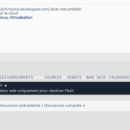
://chrtophe.developpez.com/
(avec mes articles)
sur le
cloud
Linux
,
Virtualisation
ELECHARGEMENTS
SOURCES
DEBATS
WIKI
DICO
CALENDRIE
és
gateur web uniquement pour réactiver Flash
iscussion précédente
|
Discussion suivante
»