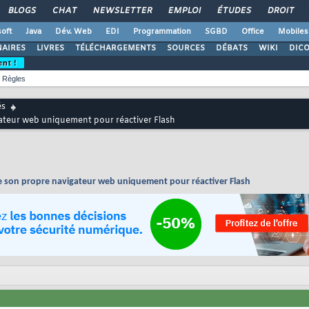
BLOGS
CHAT
NEWSLETTER
EMPLOI
ÉTUDES
DROIT
oft
Java
Dév. Web
EDI
Programmation
SGBD
Office
Mobiles
AIRES
LIVRES
TÉLÉCHARGEMENTS
SOURCES
DÉBATS
WIKI
DIC
ent !
Règles
és
gateur web uniquement pour réactiver Flash
ie son propre navigateur web uniquement pour réactiver Flash