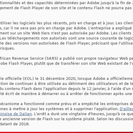
ctionnalités et des capacités déterminées par Adobe jusqu'à la fin de 
ement de Flash Player de son site et le contenu Flash ne pourra pa
ser les logiciels les plus récents, pris en charge et à jour. Les clien
ie, car il ne sera pas pris en charge par Adobe. L'entreprise a expliqu
ent sur un site Web tiers n’est pas autorisée par Adobe. Les clients 
 Les téléchargements non autorisés sont une source courante de logici
e des versions non autorisées de Flash Player, précisant que l'utilisa
risques.
frican Revenue Service (SARS) a publié son propre navigateur Web pe
dobe Flash Player, plutôt que de transférer son site Web existant de l'
 vie officielle (EOL) le 31 décembre 2020, lorsque Adobe a officiellem
ation de continuer à être utilisée au détriment des utilisateurs et de
u contenu Flash dans l'application depuis le 12 janvier, à l'aide d'u
é écrit de manière à démarrer ou à arrêter de fonctionner après une
écanisme a fonctionné comme prévu et a empêché les entreprises de co
es à mettre à jour les systèmes et à supprimer l'application.
D'aille
hinoise de Dalian
. L’arrêt a duré une vingtaine d’heures, jusqu’à ce q
e ancienne version de Flash sur le système piraté. Selon les discussio
 datant de 2018.