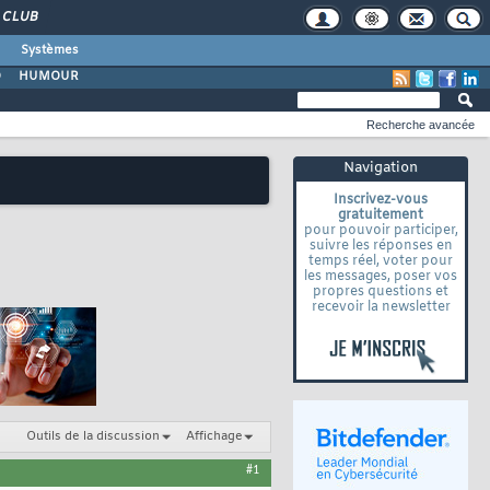
CLUB
Systèmes
O
HUMOUR
Recherche avancée
Navigation
Inscrivez-vous
gratuitement
pour pouvoir participer,
suivre les réponses en
temps réel, voter pour
les messages, poser vos
propres questions et
recevoir la newsletter
Outils de la discussion
Affichage
#1