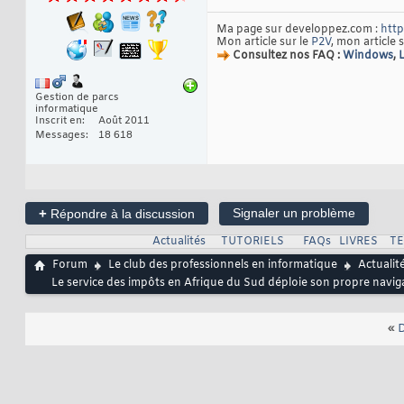
Ma page sur developpez.com :
http
Mon article sur le
P2V
, mon article 
Consultez nos FAQ :
Windows
,
Gestion de parcs
informatique
Inscrit en
Août 2011
Messages
18 618
+
Signaler un problème
Répondre à la discussion
Actualités
TUTORIELS
FAQs
LIVRES
T
Forum
Le club des professionnels en informatique
Actualit
Le service des impôts en Afrique du Sud déploie son propre navi
«
D