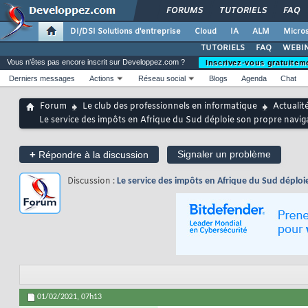
FORUMS
TUTORIELS
FAQ
DI/DSI Solutions d'entreprise
Cloud
IA
ALM
Micros
TUTORIELS
FAQ
WEBIN
Vous n'êtes pas encore inscrit sur Developpez.com ?
Inscrivez-vous gratuitem
Derniers messages
Actions
Réseau social
Blogs
Agenda
Chat
Forum
Le club des professionnels en informatique
Actualit
Le service des impôts en Afrique du Sud déploie son propre navi
+
Signaler un problème
Répondre à la discussion
Discussion :
Le service des impôts en Afrique du Sud déplo
01/02/2021,
07h13