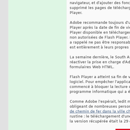
navigateur, et d'ajouter des fon
supprimé les pages de télécharg
Player.
Adobe recommande toujours d'utili
Player après la date de fin de v
Player disponible en téléchargem
non autorisées de Flash Player.
a rappelé ne pas être responsabl
est entièrement à leurs propres 
La semaine dernière, le South A
réactiver la prise en charge d'A
formulaires Web HTML.
Flash Player a atteint sa fin de
logiciel. Pour empêcher l'applic
commencé à bloquer la lecture d
programme informatique qui a ét
Comme Adobe l'espérait, ledit m
obligeant de nombreuses personn
de chemin de fer dans la ville c
rustine : le téléchargement d’un
la version récupérée était la 29