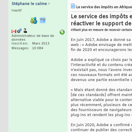
Stéphane le calme
Le service des impôts en Afriqu
Inactif
Le service des impôts
réactiver le support de
n'étant plus en mesure de recevoir certaine
Administrateur de base de
En juin 2017, Adobe a donné sa f
données
Inscrit en
Mars 2013
web : « Adobe envisage de mettre
Messages
10 084
fin de 2020 et encouragerons le
Adobe a expliqué ce choix par l
l’interactivité et du contenu cr
n’existait pas, nous l’avons inv
ces nouveaux formats ont été ad
devenus une partie essentielle 
« Mais étant donné des standa
[de ces standards] offrent maint
alternative viable pour le conte
plus récemment, plusieurs de ce
des fournisseurs de navigateurs
plug-ins et rendent les plug-ins
En juin 2020, Adobe a confirmé 
continuer de publier des correct