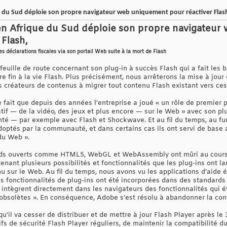
e du Sud déploie son propre navigateur web uniquement pour réactiver Flas
 en Afrique du Sud déploie son propre navigateu
 Flash,
s déclarations fiscales via son portail Web suite à la mort de Flash
euille de route concernant son plug-in à succès Flash qui a fait les be
 fin à la vie Flash. Plus précisément, nous arrêterons la mise à jour e
s créateurs de contenus à migrer tout contenu Flash existant vers ce
e fait que depuis des années l'entreprise a joué « un rôle de premier
éatif — de la vidéo, des jeux et plus encore — sur le Web » avec son pl
enté — par exemple avec Flash et Shockwave. Et au fil du temps, au fu
optés par la communauté, et dans certains cas ils ont servi de base 
du Web ».
rds ouverts comme HTML5, WebGL et WebAssembly ont mûri au cours d
enant plusieurs possibilités et fonctionnalités que les plug-ins ont 
nu sur le Web. Au fil du temps, nous avons vu les applications d’aide é
s fonctionnalités de plug-ins ont été incorporées dans des standards 
 intègrent directement dans les navigateurs des fonctionnalités qui é
 obsolètes ». En conséquence, Adobe s’est résolu à abandonner la cont
qu'il va cesser de distribuer et de mettre à jour Flash Player après 
ifs de sécurité Flash Player réguliers, de maintenir la compatibilité d