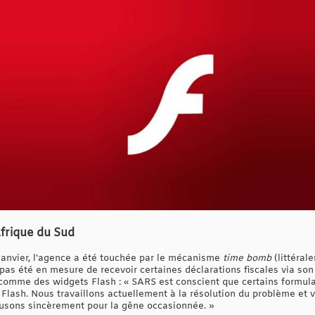
Afrique du Sud
anvier, l'agence a été touchée par le mécanisme
time bomb
(littéral
'a pas été en mesure de recevoir certaines déclarations fiscales via so
comme des widgets Flash : « SARS est conscient que certains formula
Flash. Nous travaillons actuellement à la résolution du problème et v
usons sincèrement pour la gêne occasionnée. »