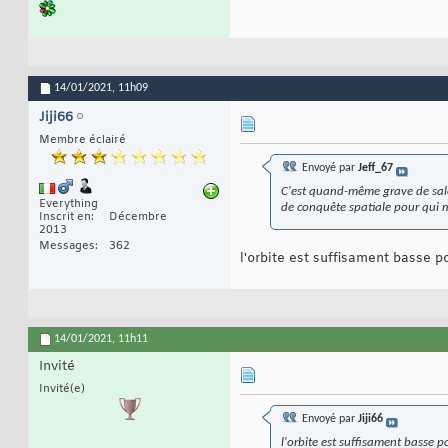
14/01/2021,
11h09
Jiji66
Membre éclairé
Envoyé par
Jeff_67
C'est quand-même grave de salope
Everything
de conquête spatiale pour qui 
Inscrit en
Décembre
2013
Messages
362
l'orbite est suffisament basse p
14/01/2021,
11h11
Invité
Invité(e)
Envoyé par
Jiji66
l'orbite est suffisament basse p