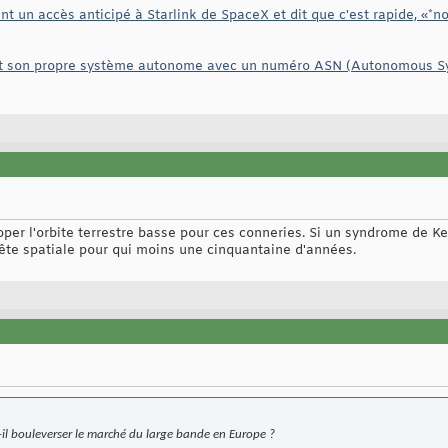
t un accès anticipé à Starlink de SpaceX et dit que c'est rapide, «*
nt son propre système autonome avec un numéro ASN (Autonomous Sy
er l'orbite terrestre basse pour ces conneries. Si un syndrome de Kes
ête spatiale pour qui moins une cinquantaine d'années.
-il bouleverser le marché du large bande en Europe ?