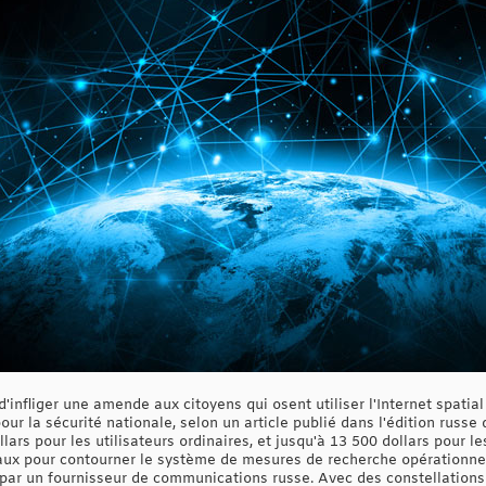
d'infliger une amende aux citoyens qui osent utiliser l'Internet spatia
 la sécurité nationale, selon un article publié dans l'édition russ
lars pour les utilisateurs ordinaires, et jusqu'à 13 500 dollars pour l
aux pour contourner le système de mesures de recherche opérationnelle
er par un fournisseur de communications russe. Avec des constellation