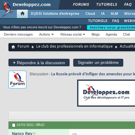
FORUMS
TUTORIELS
FAQ
DI/DSI Solutions d'entreprise
Cloud
IA
ALM
Micros
TUTORIELS
FAQ
WEBIN
Vous n'êtes pas encore inscrit sur Developpez.com ?
Inscrivez-vous gratuitem
Derniers messages
Actions
Réseau social
Blogs
Agenda
Chat
Forum
Le club des professionnels en informatique
Actualit
+
Signaler un problème
Répondre à la discussion
Discussion :
La Russie prévoit d'infliger des amendes pour le
14/01/2021,
08h25
Nancy Rey