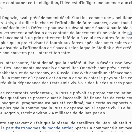
de contourner cette obligation, l'idée est d'infliger une amende aux
s.
ri Rogozin, avait précédemment décrit StarLink comme une « politique 
Unis, qui utilise le choc et l'effroi afin de faire avancer, avant tout, 
e américain de la Défense pour avoir subventionné SpaceX par le biais
gouvernement américain des contrats de lancement d'une valeur de
pl
e lancement à un prix nettement inférieur à celui des autres fournis
e plus qu'un projet visant à fournir aux forces spéciales américaines
« absurde » l'affirmation de SpaceX selon laquelle Starlink a été créé 
 non couverts par l'Internet terrestre.
s intéressante, étant donné que la société utilise la fusée russe Soyo
bite. Des lancements mensuels de satellites OneWeb sont prévus cette
zakhstan, et de Vostochny, en Russie. OneWeb contribue efficacement 
é, à un moment où SpaceX est en train de sous-coter le pays sur les c
réduit la dépendance des États-Unis vis-à-vis des fusées russes pour 
s concurrents occidentaux, la Russie prévoit sa propre constellation 
es questions se posent quant à l'accessibilité financière de cette co
budget du programme n'a pas été confirmé, mais certains rapports ont
ien plus que la somme que la Russie dépense pour l'espace civil. Le b
r Rogozin, reçoit environ 2,4 milliards de dollars par an.
nte auparavant du fait que le réseau de satellites de StarLink était "t
e la part d'astronomes du monde entier,
SpaceX a commencé à envoyer 