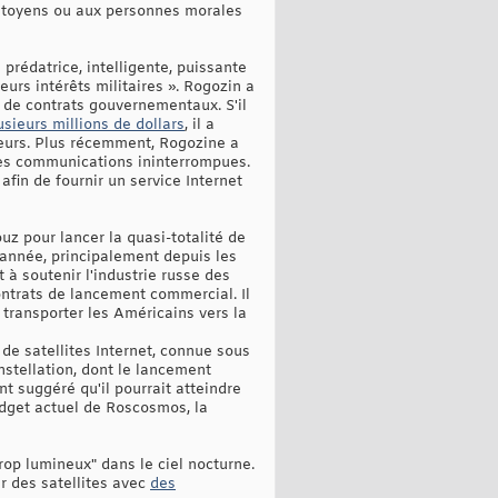
 citoyens ou aux personnes morales
prédatrice, intelligente, puissante
leurs intérêts militaires ». Rogozin a
 de contrats gouvernementaux. S'il
usieurs millions de dollars
, il a
seurs. Plus récemment, Rogozine a
 des communications ininterrompues.
afin de fournir un service Internet
uz pour lancer la quasi-totalité de
 année, principalement depuis les
à soutenir l'industrie russe des
ontrats de lancement commercial. Il
transporter les Américains vers la
de satellites Internet, connue sous
nstellation, dont le lancement
 suggéré qu'il pourrait atteindre
udget actuel de Roscosmos, la
rop lumineux" dans le ciel nocturne.
des satellites avec
des