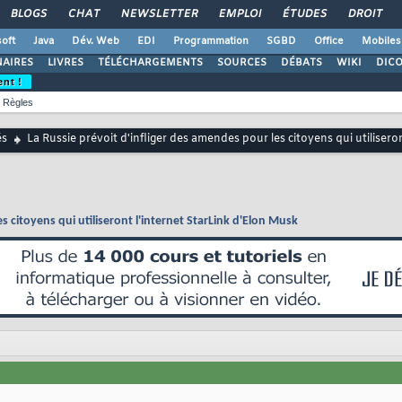
BLOGS
CHAT
NEWSLETTER
EMPLOI
ÉTUDES
DROIT
oft
Java
Dév. Web
EDI
Programmation
SGBD
Office
Mobiles
AIRES
LIVRES
TÉLÉCHARGEMENTS
SOURCES
DÉBATS
WIKI
DIC
ent !
Règles
és
La Russie prévoit d'infliger des amendes pour les citoyens qui utilisero
s citoyens qui utiliseront l'internet StarLink d'Elon Musk