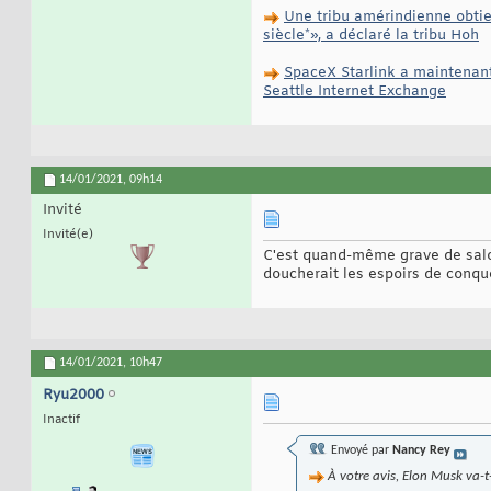
Une tribu amérindienne obtien
siècle*», a déclaré la tribu Hoh
SpaceX Starlink a maintena
Seattle Internet Exchange
14/01/2021,
09h14
Invité
Invité(e)
C'est quand-même grave de salop
doucherait les espoirs de conqu
14/01/2021,
10h47
Ryu2000
Inactif
Envoyé par
Nancy Rey
À votre avis, Elon Musk va-t