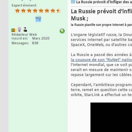
La Russie prévoit d'infliger des 
Expert éminent
La Russie prévoit d'inf
Musk ;
la Russie planifie son propre Internet à par
L'organe législatif russe, la Do
Rédacteur Web
Inscrit en
Mars 2020
services Internet par satellite 
Messages
838
SpaceX, OneWeb, ou d'autres con
La Russie a passé des années à i
la coupure de son "RuNet" natio
l'Internet mondial, que ce soit 
serait en mesure de maintenir so
repose largement sur les câbles
Cependant, l'ambitieux programme
terre, remet en question cette c
orbite, StarLink a effectué un te