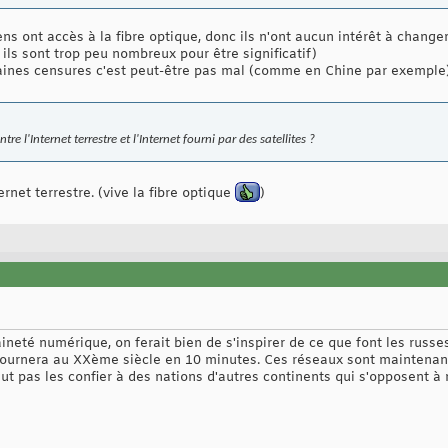
ns ont accès à la fibre optique, donc ils n'ont aucun intérêt à changer
s ils sont trop peu nombreux pour être significatif)
aines censures c'est peut-être pas mal (comme en Chine par exemple)
re l'Internet terrestre et l'Internet fourni par des satellites ?
rnet terrestre. (vive la fibre optique
)
ineté numérique, on ferait bien de s'inspirer de ce que font les russes
etournera au XXème siècle en 10 minutes. Ces réseaux sont maintenan
peut pas les confier à des nations d'autres continents qui s'opposent