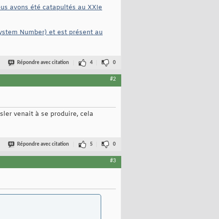
nous avons été catapultés au XXIe
stem Number) et est présent au
Répondre avec citation
4
0
#2
ler venait à se produire, cela
Répondre avec citation
5
0
#3