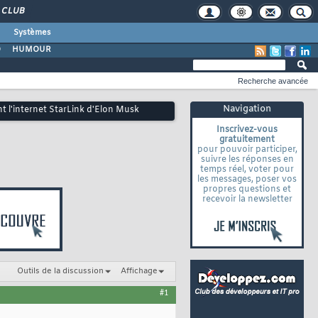
CLUB
Systèmes
O
HUMOUR
Recherche avancée
Navigation
nt l'internet StarLink d'Elon Musk
Inscrivez-vous
gratuitement
pour pouvoir participer,
suivre les réponses en
temps réel, voter pour
les messages, poser vos
propres questions et
recevoir la newsletter
Outils de la discussion
Affichage
#1