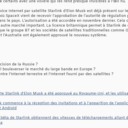
 certains avec une visière qui les rend presque invisibles à l'œil nu.
ice Internet par satellite Starlink d'Elon Musk est déjà présent sur
 où SpaceX vient de recevoir l'approbation de l'autorité de régulation p
ns le pays. L'autorisation a été accordée en novembre dernier. Cela ou
 autre marché important. La licence britannique permet à Starlink de
 que le groupe BT et les sociétés de satellites traditionnelles comme
 et l'Australie ont également approuvé le nouveau système.
ision de la Russie ?
il bouleverser le marché du large bande en Europe ?
re l'Internet terrestre et l'Internet fourni par des satellites ?
lite Starlink d'Elon Musk a été approuvé au Royaume-Uni, et les utilisa
nk commence à la réception des invitations et à l'apparition de l'appli
t Android
n bêta de Starlink obtiennent des vitesses de téléchargements allant 
la