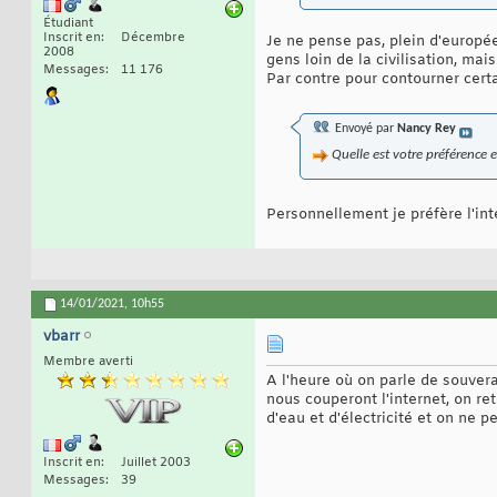
Étudiant
Inscrit en
Décembre
Je ne pense pas, plein d'europée
2008
gens loin de la civilisation, mai
Messages
11 176
Par contre pour contourner cert
Envoyé par
Nancy Rey
Quelle est votre préférence ent
Personnellement je préfère l'inte
14/01/2021,
10h55
vbarr
Membre averti
A l'heure où on parle de souvera
nous couperont l'internet, on r
d'eau et d'électricité et on ne 
Inscrit en
Juillet 2003
Messages
39