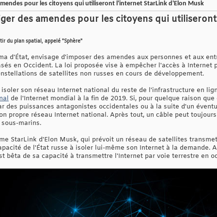
amendes pour les citoyens qui utiliseront l'internet StarLink d'Elon Musk
liger des amendes pour les citoyens qui utiliseront
tir du plan spatial, appelé "Sphère"
uma d'État, envisage d'imposer des amendes aux personnes et aux entr
basés en Occident. La loi proposée vise à empêcher l'accès à Internet p
stellations de satellites non russes en cours de développement.
soler son réseau Internet national du reste de l'infrastructure en l
nal
de l'Internet mondial à la fin de 2019. Si, pour quelque raison que 
par des puissances antagonistes occidentales ou à la suite d'un éventu
n propre réseau Internet national. Après tout, un câble peut toujours
 sous-marins.
 StarLink d'Elon Musk, qui prévoit un réseau de satellites transmetta
apacité de l'État russe à isoler lui-même son Internet à la demande. A
st bêta de sa capacité à transmettre l'Internet par voie terrestre en o