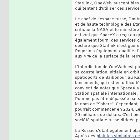
StarLink, OneWeb, susceptibles 
qui tentent d'utiliser ces service
Le chef de l'espace russe, Dmit
et de haute technologie des États-
critiqué la NASA et le ministèr
est vrai que SpaceX a reçu du 
également fourni des services d
déclaré que Starlink n'est guèr
Rogozin a également qualifié d' 
aux 4 % de la surface de la Terre
L'interdiction de OneWeb est plu
sa constellation initiale en or
spatioports de Baïkonour, au Ka
lancements, qui est en difficult
convient de noter que SpaceX a 
Station spatiale internationale.
Pour ne pas être dépassée par se
le nom de "Sphere". Cependant, d
pourrait commencer en 2024. Le 
20 milliards de dollars. C'est b
société spatiale russe dirigée pa
La Russie s'était également plai
Après des
plaintes similaires d