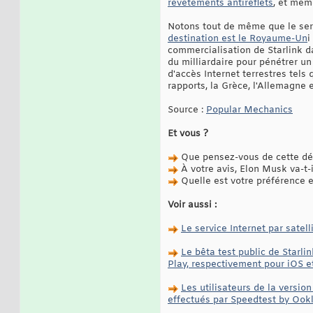
revêtements antireflets
, et même
Notons tout de même que le serv
destination est le Royaume-Un
i
commercialisation de Starlink da
du milliardaire pour pénétrer un
d'accès Internet terrestres tels
rapports, la Grèce, l'Allemagne
Source :
Popular Mechanics
Et vous ?
Que pensez-vous de cette déc
À votre avis, Elon Musk va-t-
Quelle est votre préférence ent
Voir aussi :
Le service Internet par satel
Le bêta test public de Starli
Play, respectivement pour iOS e
Les utilisateurs de la versio
effectués par Speedtest by Ook