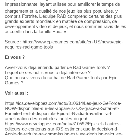
impressionnante, layant utilisée pour améliorer le temps de
chargement et la qualité de nos jeux les plus populaires, y
compris Fortnite. L'équipe RAD comprend certains des plus
grands experts mondiaux en matière de compression, de
développement vidéo et de jeux, et nous sommes ravis de les
accueillir dans la famille Epic. »
Source : https://www.epicgames.com/site/en-US/news/epic-
acquires-rad-game-tools
Et vous ?
Aviez-vous déjà entendu parler de Rad Game Tools ?
Lequel de ses outils vous a déjà intéressé ?
Que pensez-vous du rachat de Rad Game Tools par Epic
Games ?
Voir aussi :
https://ios.developpez.com/actu/310614/Les-jeux-GeForce-
NOW-disponibles-sur-les-appareils-iOS-grace-a-Safari-et-
Fortnite-bientot-disponible-Epic-et-Nvidia-travaillant-a-l-
amelioration-des-controles-tactiles-du-jeu/
https://www.developpez.com/actu/310592/Epic-et-d-autres-
editeurs-de-contenus-sur-iOS-estiment-que-la-decision-d-
Apple-de-reduire-sa-commission-est-une-decision-calculee-