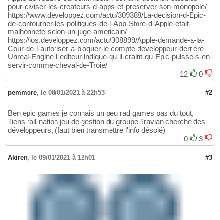
pour-diviser-les-createurs-d-apps-et-preserver-son-monopole/
https://www.developpez.com/actu/309388/La-decision-d-Epic-
de-contourner-les-politiques-de-l-App-Store-d-Apple-etait-
malhonnete-selon-un-juge-americain/
https://ios.developpez.com/actu/308899/Apple-demande-a-la-
Cour-de-l-autoriser-a-bloquer-le-compte-developpeur-derriere-
Unreal-Engine-l-editeur-indique-qu-il-craint-qu-Epic-puisse-s-en-
servir-comme-cheval-de-Troie/
12
0
pemmore
,
le 08/01/2021 à 22h53
#2
Ben epic games je connais un peu rad games pas du tout,
Tiens rail-nation jeu de gestion du groupe Travian cherche des
développeurs, (faut bien transmettre l'info désolé)
0
3
Akiren
,
le 09/01/2021 à 12h01
#3